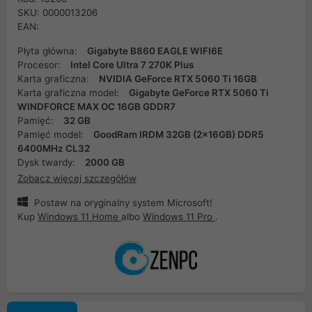
SKU: 0000013206
EAN:
Płyta główna:
Gigabyte B860 EAGLE WIFI6E
Procesor:
Intel Core Ultra 7 270K Plus
Karta graficzna:
NVIDIA GeForce RTX 5060 Ti 16GB
Karta graficzna model:
Gigabyte GeForce RTX 5060 Ti
WINDFORCE MAX OC 16GB GDDR7
Pamięć:
32 GB
Pamięć model:
GoodRam IRDM 32GB (2x16GB) DDR5
6400MHz CL32
Dysk twardy:
2000 GB
Zobacz więcej szczegółów
Postaw na oryginalny system Microsoft!
Kup
Windows 11 Home
albo
Windows 11 Pro
.