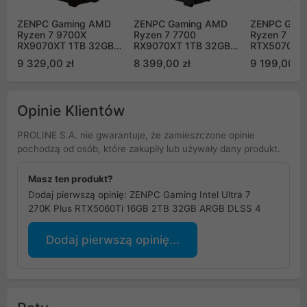
ZENPC Gaming AMD
ZENPC Gaming AMD
ZENPC Gam
Ryzen 7 9700X
Ryzen 7 7700
Ryzen 7 78
RX9070XT 1TB 32GB
RX9070XT 1TB 32GB
RTX5070 2
ARGB
Flow ARGB
DLSS 4
9 329,00 zł
8 399,00 zł
9 199,00 zł
Opinie Klientów
PROLINE S.A. nie gwarantuje, że zamieszczone opinie
pochodzą od osób, które zakupiły lub używały dany produkt.
Masz ten produkt?
Dodaj pierwszą opinię: ZENPC Gaming Intel Ultra 7
270K Plus RTX5060Ti 16GB 2TB 32GB ARGB DLSS 4
Dodaj pierwszą opinię...