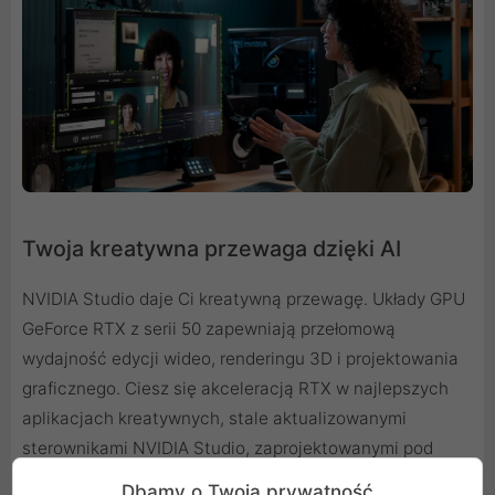
Twoja kreatywna przewaga dzięki AI
NVIDIA Studio daje Ci kreatywną przewagę. Układy GPU
GeForce RTX z serii 50 zapewniają przełomową
wydajność edycji wideo, renderingu 3D i projektowania
graficznego. Ciesz się akceleracją RTX w najlepszych
aplikacjach kreatywnych, stale aktualizowanymi
sterownikami NVIDIA Studio, zaprojektowanymi pod
kątem zapewnienia maksymalnej stabilności oraz
Dbamy o Twoją prywatność