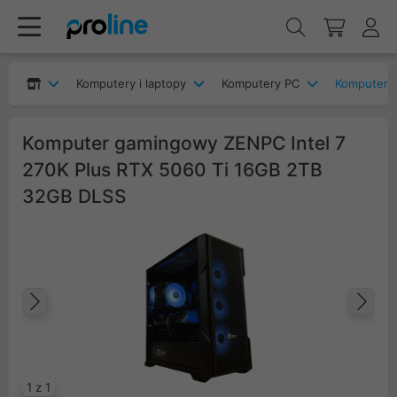
Komputery i laptopy
Komputery PC
Komputery
Komputer gamingowy ZENPC Intel 7
270K Plus RTX 5060 Ti 16GB 2TB
32GB DLSS
Poprzedni
Na
1 z 1