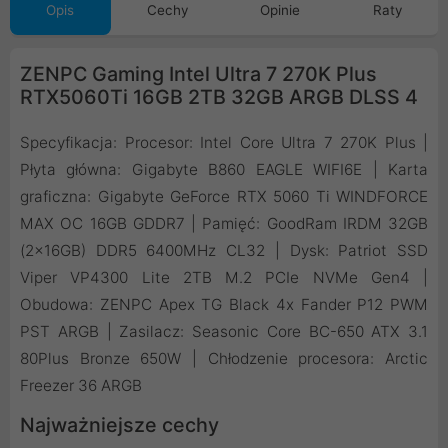
Opis
Cechy
Opinie
Raty
ZENPC Gaming Intel Ultra 7 270K Plus
RTX5060Ti 16GB 2TB 32GB ARGB DLSS 4
Specyfikacja: Procesor: Intel Core Ultra 7 270K Plus |
Płyta główna: Gigabyte B860 EAGLE WIFI6E | Karta
graficzna: Gigabyte GeForce RTX 5060 Ti WINDFORCE
MAX OC 16GB GDDR7 | Pamięć: GoodRam IRDM 32GB
(2x16GB) DDR5 6400MHz CL32 | Dysk: Patriot SSD
Viper VP4300 Lite 2TB M.2 PCIe NVMe Gen4 |
Obudowa: ZENPC Apex TG Black 4x Fander P12 PWM
PST ARGB | Zasilacz: Seasonic Core BC-650 ATX 3.1
80Plus Bronze 650W | Chłodzenie procesora: Arctic
Freezer 36 ARGB
Najważniejsze cechy