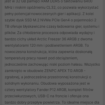
jest w 32 GB pamięci RAM DDR5 o taktowaniu 6400
MHz i niskim opóźnieniu CL32, co pozwala wykorzystać
pełny potencjał nowoczesnych gier i aplikacji. Z kolei
szybki dysk SSD M.2 NVMe PCIe Gen4 o pojemności 2
TB oferuje błyskawiczne czasy ładowania gier, systemu i
plików. Za chłodzenie procesora odpowiada wydajny i
bardzo cichy układ Arctic Freezer 36 ARGB z dwoma
wentylatorami 120 mm i podświetleniem ARGB. To
nowoczesna konstrukcja, która zapewnia doskonałą
temperaturę pracy nawet pod obciążeniem,
jednocześnie zachowując niski poziom hałasu. Wszystko
zamknięto w obudowie ZENPC APEX TG ARGB -
zgrabnej, a jednocześnie przestronnej konstrukcji o
solidnym wykonaniu. Obudowa wyposażona jest w
cztery wentylatory Fander P12 ARGB, komplet filtrów
przeciwkurzowych, USB-C na froncie i oferuje ona
bardzo dobry przepływ powietrza. To idealne miejsce dla