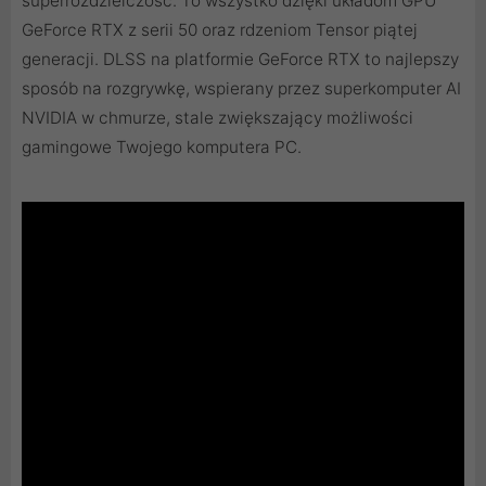
superrozdzielczość. To wszystko dzięki układom GPU
GeForce RTX z serii 50 oraz rdzeniom Tensor piątej
generacji. DLSS na platformie GeForce RTX to najlepszy
sposób na rozgrywkę, wspierany przez superkomputer AI
NVIDIA w chmurze, stale zwiększający możliwości
gamingowe Twojego komputera PC.