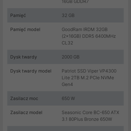
16GB GDDR7
Pamięć
32 GB
Pamięć model
GoodRam IRDM 32GB
(2x16GB) DDR5 6400MHz
CL32
Dysk twardy
2000 GB
Dysk twardy model
Patriot SSD Viper VP4300
Lite 2TB M.2 PCIe NVMe
Gen4
Zasilacz moc
650 W
Zasilacz model
Seasonic Core BC-650 ATX
3.1 80Plus Bronze 650W