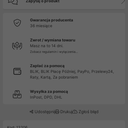
Zapytaj o produkt
Gwarancja producenta
36 miesiące
Zwrot / wymiana towaru
Masz na to 14 dni.
Zobacz regulamin i wyłączenia...
Zapłać za pomocą
BLIK, BLIK Płacę Później, PayPo, Przelewy24,
Raty, Kartą, Za pobraniem
Wysyłka za pomocą
InPost, DPD, DHL
Udostępnij
Drukuj
Zgłoś błąd
Kod: 13206