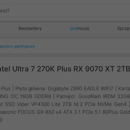
Bestsellery
pro
mocje
Sprzę
putery gamingowe
el Ultra 7 270K Plus RX 9070 XT 2T
K Plus | Płyta główna: Gigabyte Z890 EAGLE WIFI7 | Kart
AMING OC 16GB GDDR6 | Pamięci: GoodRam IRDM 32G
ot SSD Viper VP4300 Lite 2TB M.2 PCIe NVMe Gen4 
asonic FOCUS GX-850 v4 ATX 3.1 PCIe 5.1 80Plus Gol
60