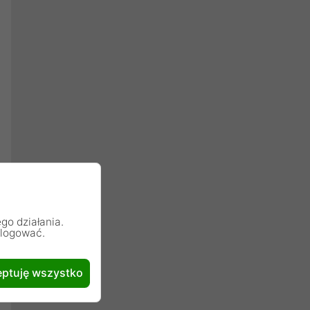
go działania.
alogować.
ptuję wszystko