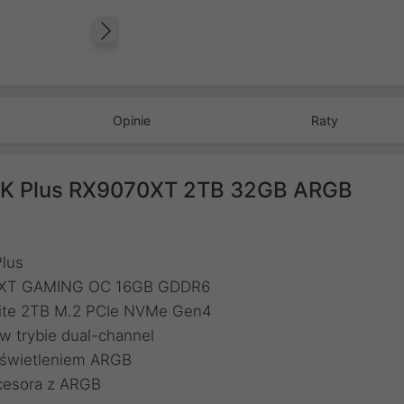
Następny
Opinie
Raty
70K Plus RX9070XT 2TB 32GB ARGB
Plus
70 XT GAMING OC 16GB GDDR6
 Lite 2TB M.2 PCIe NVMe Gen4
 trybie dual-channel
dświetleniem ARGB
cesora z ARGB