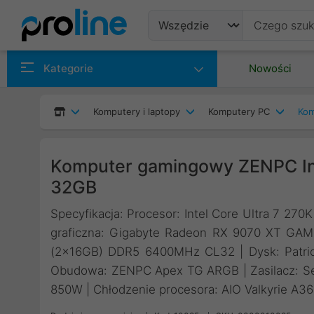
Produkty
Kategorie
Nowości
Producenci
Komputery i laptopy
Komputery PC
Kom
Kategorie
Komputer gamingowy ZENPC Int
32GB
Specyfikacja: Procesor: Intel Core Ultra 7 270
graficzna: Gigabyte Radeon RX 9070 XT G
(2x16GB) DDR5 6400MHz CL32 | Dysk: Patri
Obudowa: ZENPC Apex TG ARGB | Zasilacz: Se
850W | Chłodzenie procesora: AIO Valkyrie A3