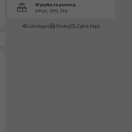
Wysyłka za pomocą
InPost, DPD, DHL
Udostępnij
Drukuj
Zgłoś błąd