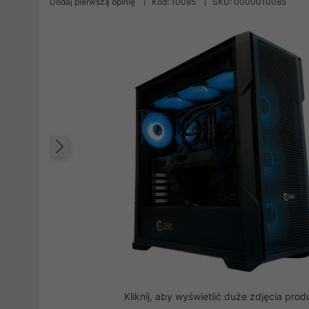
Dodaj pierwszą opinię
Kod: 10085
SKU: 0000010085
Poprzedni
Kliknij, aby wyświetlić duże zdjęcia prod