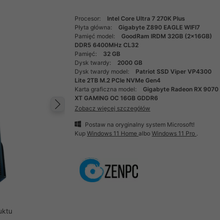
Procesor:
Intel Core Ultra 7 270K Plus
Płyta główna:
Gigabyte Z890 EAGLE WIFI7
Pamięć model:
GoodRam IRDM 32GB (2x16GB)
DDR5 6400MHz CL32
Pamięć:
32 GB
Dysk twardy:
2000 GB
Dysk twardy model:
Patriot SSD Viper VP4300
Lite 2TB M.2 PCIe NVMe Gen4
Karta graficzna model:
Gigabyte Radeon RX 9070
XT GAMING OC 16GB GDDR6
Zobacz więcej szczegółów
Następny
Postaw na oryginalny system Microsoft!
Kup
Windows 11 Home
albo
Windows 11 Pro
.
uktu