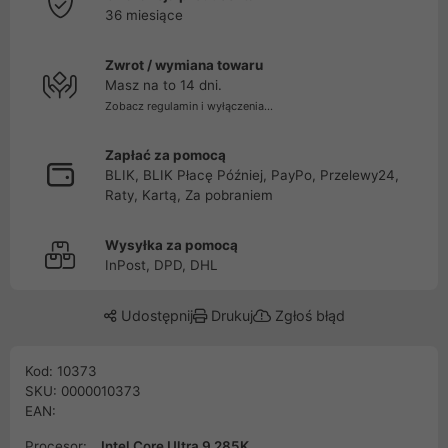
36 miesiące
Zwrot / wymiana towaru
Masz na to 14 dni.
Zobacz regulamin i wyłączenia...
Zapłać za pomocą
BLIK, BLIK Płacę Później, PayPo, Przelewy24,
Raty, Kartą, Za pobraniem
Wysyłka za pomocą
InPost, DPD, DHL
Udostępnij
Drukuj
Zgłoś błąd
Kod: 10373
SKU: 0000010373
EAN:
Procesor:
Intel Core Ultra 9 285K