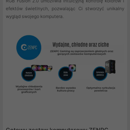
RGB Fusion 2.0 umożliwia intuicyjną kontrolę kolorów i
efektów świetlnych, pozwalając Ci stworzyć unikalny
wygląd swojego komputera.