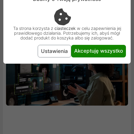
produktywność i programowanie. Dzięki wbudowanym
procesorom AI zyskasz dostęp do czołowej na świecie
technologii AI wspomagającej Twój komputer z
Ta strona korzysta z
ciasteczek
w celu zapewnienia jej
systemem Windows.
prawidłowego działania. Potrzebujemy ich, abyś mógł
dodać produkt do koszyka albo się zalogować.
Akceptuję wszystko
Ustawienia