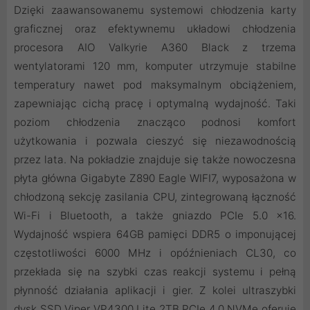
Dzięki zaawansowanemu systemowi chłodzenia karty
graficznej oraz efektywnemu układowi chłodzenia
procesora AIO Valkyrie A360 Black z trzema
wentylatorami 120 mm, komputer utrzymuje stabilne
temperatury nawet pod maksymalnym obciążeniem,
zapewniając cichą pracę i optymalną wydajność. Taki
poziom chłodzenia znacząco podnosi komfort
użytkowania i pozwala cieszyć się niezawodnością
przez lata. Na pokładzie znajduje się także nowoczesna
płyta główna Gigabyte Z890 Eagle WIFI7, wyposażona w
chłodzoną sekcję zasilania CPU, zintegrowaną łączność
Wi-Fi i Bluetooth, a także gniazdo PCIe 5.0 x16.
Wydajność wspiera 64GB pamięci DDR5 o imponującej
częstotliwości 6000 MHz i opóźnieniach CL30, co
przekłada się na szybki czas reakcji systemu i pełną
płynność działania aplikacji i gier. Z kolei ultraszybki
dysk SSD Viper VP4300 Lite 2TB PCIe 4.0 NVMe oferuje