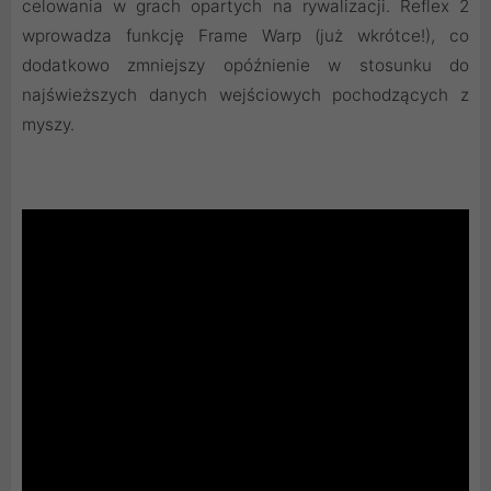
celowania w grach opartych na rywalizacji. Reflex 2
wprowadza funkcję Frame Warp (już wkrótce!), co
dodatkowo zmniejszy opóźnienie w stosunku do
najświeższych danych wejściowych pochodzących z
myszy.