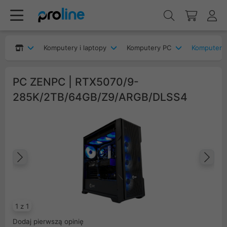
Komputery i laptopy
Komputery PC
Komputery
PC ZENPC | RTX5070/9-
285K/2TB/64GB/Z9/ARGB/DLSS4
Poprzedni
Na
1 z 1
Dodaj pierwszą opinię