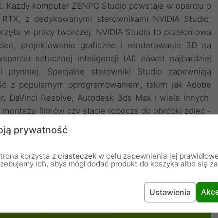
ęć. Każdy komputer ZENPC Studio powstaje w oparciu o
e RTX, z dedykowanymi sterownikami NVIDIA Studio,
przętu w pracy twórczej. NVIDIA Studio to przełomowa
deo, projektowanie graficzne i renderowanie 3D na
parciu sztucznej inteligencji (AI) nawet najbardziej
i płynniej. Specjalne sterowniki Studio zapewniają
ność z popularnym oprogramowaniem, takim jak Adobe
r, DaVinci Resolve, Autodesk 3ds Max i wiele innych.
 montażu filmów czy stację roboczą do obróbki zdjęć -
ją prywatność
trona korzysta z
ciasteczek
w celu zapewnienia jej prawidłowe
rzebujemy ich, abyś mógł dodać produkt do koszyka albo się z
Akce
Ustawienia