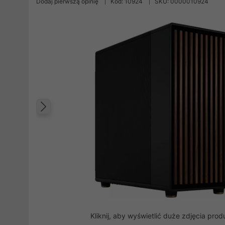
Dodaj pierwszą opinię
Kod: 10924
SKU: 0000010924
Poprzedni
Kliknij, aby wyświetlić duże zdjęcia prod