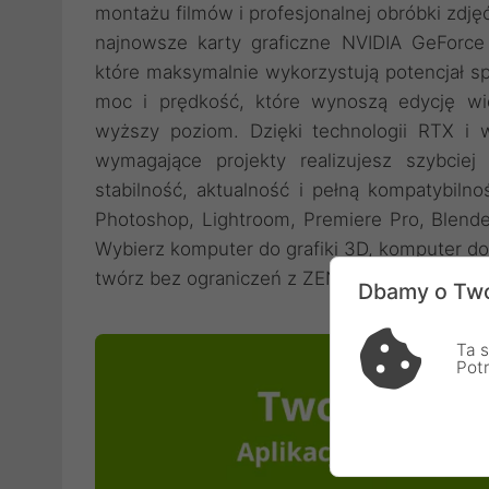
montażu filmów i profesjonalnej obróbki zdj
najnowsze karty graficzne NVIDIA GeForc
które maksymalnie wykorzystują potencjał s
moc i prędkość, które wynoszą edycję wi
wyższy poziom. Dzięki technologii RTX i ws
wymagające projekty realizujesz szybciej 
stabilność, aktualność i pełną kompatybil
Photoshop, Lightroom, Premiere Pro, Blende
Wybierz komputer do grafiki 3D, komputer do
twórz bez ograniczeń z ZENPC Studio.
Dbamy o Two
Ta s
Pot