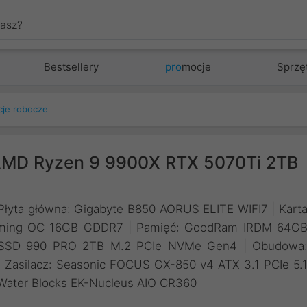
Bestsellery
pro
mocje
Sprzę
cje robocze
 AMD Ryzen 9 9900X RTX 5070Ti 2TB
Płyta główna: Gigabyte B850 AORUS ELITE WIFI7 | Kart
Gaming OC 16GB GDDR7 | Pamięć: GoodRam IRDM 64G
 SSD 990 PRO 2TB M.2 PCIe NVMe Gen4 | Obudowa
| Zasilacz: Seasonic FOCUS GX-850 v4 ATX 3.1 PCIe 5.
 Water Blocks EK-Nucleus AIO CR360