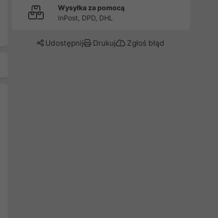
Wysyłka za pomocą
InPost, DPD, DHL
Udostępnij
Drukuj
Zgłoś błąd