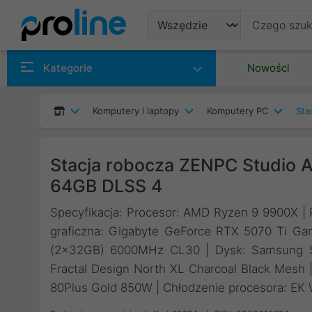
Produkty
Kategorie
Nowości
Producenci
Komputery i laptopy
Komputery PC
Sta
Kategorie
Stacja robocza ZENPC Studio
64GB DLSS 4
Specyfikacja: Procesor: AMD Ryzen 9 9900X | 
graficzna: Gigabyte GeForce RTX 5070 Ti 
(2x32GB) 6000MHz CL30 | Dysk: Samsung
Fractal Design North XL Charcoal Black Mesh 
80Plus Gold 850W | Chłodzenie procesora: EK