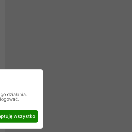
go działania.
alogować.
ptuję wszystko