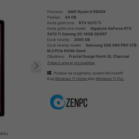
Procesor:
AMD Ryzen 9 9900X
Pamięć:
64 GB
Karta graficzna:
RTX 5070 Ti
Karta graficzna model:
Gigabyte GeForce RTX
5070 Ti Gaming OC 16GB GDDR7
Dysk twardy:
2000 GB
Dysk twardy model:
Samsung SSD 990 PRO 2TB
M.2 PCIe NVMe Gen4
Obudowa:
Fractal Design North XL Charcoal
Zobacz więcej szczegółów
Następny
Postaw na oryginalny system Microsoft!
Kup
Windows 11 Home
albo
Windows 11 Pro
.
uktu