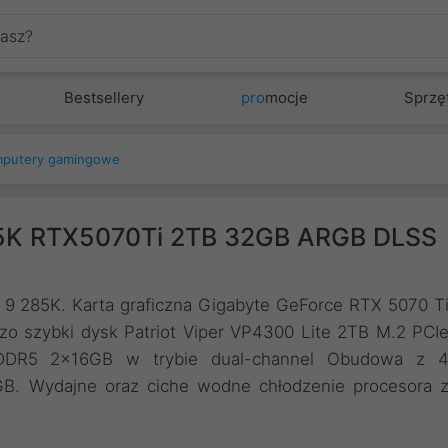
Bestsellery
pro
mocje
Sprzę
putery gamingowe
285K RTX5070Ti 2TB 32GB ARGB DLSS
ra 9 285K. Karta graficzna Gigabyte GeForce RTX 5070 T
szybki dysk Patriot Viper VP4300 Lite 2TB M.2 PCI
DDR5 2x16GB w trybie dual-channel Obudowa z 
B. Wydajne oraz ciche wodne chłodzenie procesora 