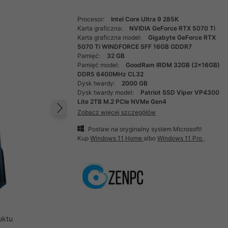
Procesor:
Intel Core Ultra 9 285K
Karta graficzna:
NVIDIA GeForce RTX 5070 Ti
Karta graficzna model:
Gigabyte GeForce RTX
5070 Ti WINDFORCE SFF 16GB GDDR7
Pamięć:
32 GB
Pamięć model:
GoodRam IRDM 32GB (2x16GB)
DDR5 6400MHz CL32
Dysk twardy:
2000 GB
Dysk twardy model:
Patriot SSD Viper VP4300
Lite 2TB M.2 PCIe NVMe Gen4
Zobacz więcej szczegółów
Następny
Postaw na oryginalny system Microsoft!
Kup
Windows 11 Home
albo
Windows 11 Pro
.
uktu