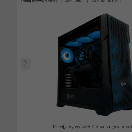
Dodaj pierwszą opinię
Kod: 12802
SKU: 0000012802
Poprzedni
Kliknij, aby wyświetlić duże zdjęcia prod