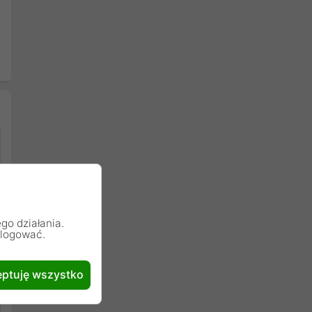
go działania.
alogować.
ptuję wszystko