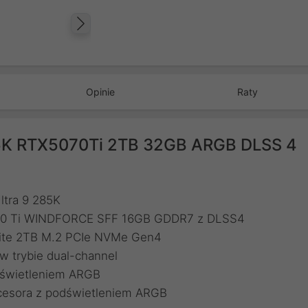
Następny
Opinie
Raty
85K RTX5070Ti 2TB 32GB ARGB DLSS 4
Ultra 9 285K
5070 Ti WINDFORCE SFF 16GB GDDR7 z DLSS4
 Lite 2TB M.2 PCIe NVMe Gen4
 trybie dual-channel
dświetleniem ARGB
cesora z podświetleniem ARGB