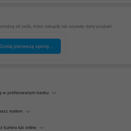
chodzą od osób, które zakupiły lub używały dany produkt.
Dodaj pierwszą opinię...
lną w preferowanym banku
masz mailem
kuriera lub online