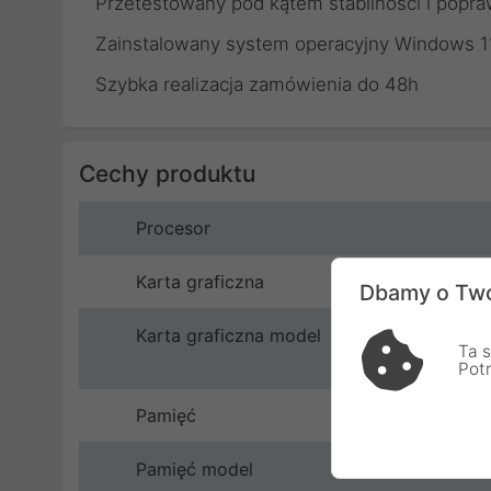
Przetestowany pod kątem stabilności i popra
Zainstalowany system operacyjny Windows 1
Szybka realizacja zamówienia do 48h
Cechy produktu
Procesor
Karta graficzna
Dbamy o Two
Karta graficzna model
Ta s
Pot
Pamięć
Pamięć model