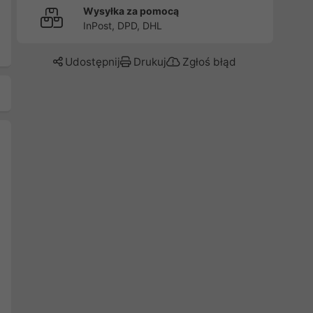
Wysyłka za pomocą
InPost, DPD, DHL
Udostępnij
Drukuj
Zgłoś błąd