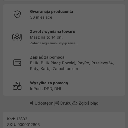
Gwarancja producenta
36 miesiące
Zwrot / wymiana towaru
Masz na to 14 dni.
Zobacz regulamin i wyłączenia...
Zapłać za pomocą
BLIK, BLIK Płacę Później, PayPo, Przelewy24,
Raty, Kartą, Za pobraniem
Wysyłka za pomocą
InPost, DPD, DHL
Udostępnij
Drukuj
Zgłoś błąd
Kod: 12803
SKU: 0000012803