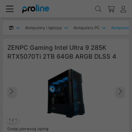
Komputery i laptopy
Komputery PC
Komputery
ZENPC Gaming Intel Ultra 9 285K
RTX5070Ti 2TB 64GB ARGB DLSS 4
Poprzedni
Na
1 z 1
Dodaj pierwszą opinię