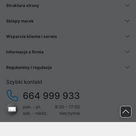
Struktura strony
Sklepy marek
Wsparcie klienta i serwis
Informacje o firmie
Regulaminy i regulacje
Szybki kontakt
664 999 933
pon. - pt.
9:00 - 17:00
sob. - niedz.
nieczynne
pomoc@proline.pl