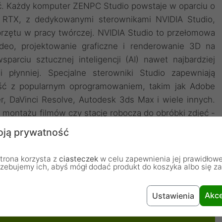
ęć. Każdy komputer ZENPC Studio powstaje w oparciu o
e RTX, z dedykowanymi sterownikami NVIDIA Studio,
przętu w pracy twórczej. NVIDIA Studio to przełomowa
deo, projektowanie graficzne i renderowanie 3D na
parciu sztucznej inteligencji (AI) nawet najbardziej
i płynniej. Specjalne sterowniki Studio zapewniają
ność z popularnym oprogramowaniem, takim jak Adobe
r, DaVinci Resolve, Autodesk 3ds Max i wiele innych.
 montażu filmów czy stację roboczą do obróbki zdjęć -
ją prywatność
trona korzysta z
ciasteczek
w celu zapewnienia jej prawidłowe
rzebujemy ich, abyś mógł dodać produkt do koszyka albo się z
Akce
Ustawienia