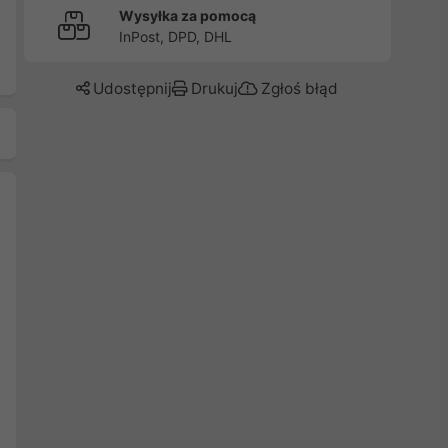
Wysyłka za pomocą
InPost, DPD, DHL
Udostępnij
Drukuj
Zgłoś błąd