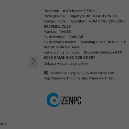
Procesor:
AMD Ryzen 7 7700
Płyta główna:
Gigabyte B850 EAGLE WIFI6E
Pamięć model:
GoodRam IRDM 64GB (2x32GB)
6000MHz CL30
Pamięć:
64 GB
Dysk twardy:
1000 GB
Dysk twardy model:
Samsung SSD 990 PRO 1TB
M.2 PCIe NVMe Gen4
Karta graficzna model:
Gigabyte GeForce RTX
5060 GAMING OC 8GB GDDR7
Zobacz więcej szczegółów
Następny
Postaw na oryginalny system Microsoft!
Kup
Windows 11 Home
albo
Windows 11 Pro
.
uktu