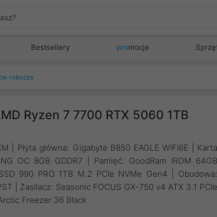
Bestsellery
pro
mocje
Sprzę
cje robocze
AMD Ryzen 7 7700 RTX 5060 1TB
M | Płyta główna: Gigabyte B850 EAGLE WIFI6E | Kart
AMING OC 8GB GDDR7 | Pamięć: GoodRam IRDM 64G
 SSD 990 PRO 1TB M.2 PCIe NVMe Gen4 | Obudowa
T | Zasilacz: Seasonic FOCUS GX-750 v4 ATX 3.1 PCI
rctic Freezer 36 Black