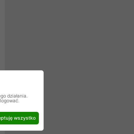
go działania.
alogować.
ptuję wszystko