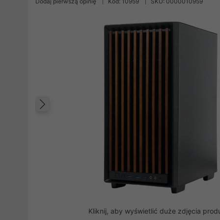
Dodaj pierwszą opinię
Kod: 10959
SKU: 0000010959
Poprzedni
Kliknij, aby wyświetlić duże zdjęcia prod