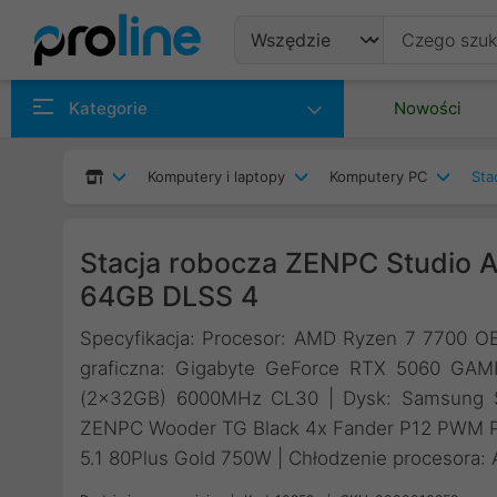
Produkty
Kategorie
Nowości
Producenci
Komputery i laptopy
Komputery PC
Sta
Kategorie
Stacja robocza ZENPC Studio 
64GB DLSS 4
Specyfikacja: Procesor: AMD Ryzen 7 7700 OE
graficzna: Gigabyte GeForce RTX 5060 G
(2x32GB) 6000MHz CL30 | Dysk: Samsung
ZENPC Wooder TG Black 4x Fander P12 PWM PS
5.1 80Plus Gold 750W | Chłodzenie procesora: A