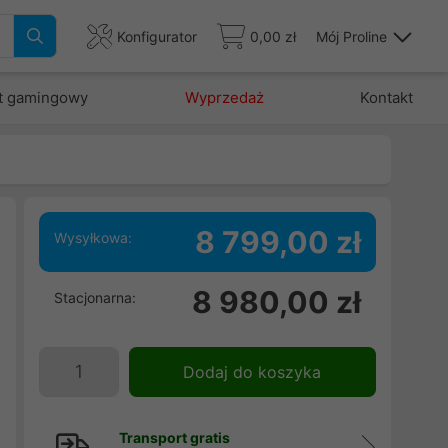
Konfigurator
0,00 zł
Mój Proline
t gamingowy
Wyprzedaż
Kontakt
8 799,00 zł
Wysyłkowa:
8 980,00 zł
Stacjonarna:
a
B
:
Dodaj do koszyka
e
Transport gratis