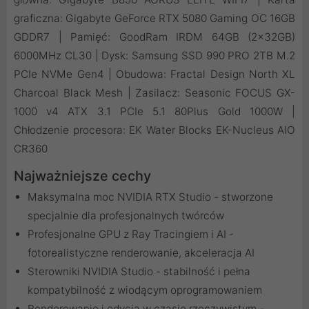
graficzna: Gigabyte GeForce RTX 5080 Gaming OC 16GB
GDDR7 | Pamięć: GoodRam IRDM 64GB (2x32GB)
6000MHz CL30 | Dysk: Samsung SSD 990 PRO 2TB M.2
PCIe NVMe Gen4 | Obudowa: Fractal Design North XL
Charcoal Black Mesh | Zasilacz: Seasonic FOCUS GX-
1000 v4 ATX 3.1 PCIe 5.1 80Plus Gold 1000W |
Chłodzenie procesora: EK Water Blocks EK-Nucleus AIO
CR360
Najważniejsze cechy
Maksymalna moc NVIDIA RTX Studio - stworzone
specjalnie dla profesjonalnych twórców
Profesjonalne GPU z Ray Tracingiem i AI -
fotorealistyczne renderowanie, akceleracja AI
Sterowniki NVIDIA Studio - stabilność i pełna
kompatybilność z wiodącym oprogramowaniem
Renderowanie i edycja w czasie rzeczywistym -