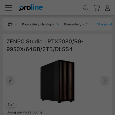
Komputery i laptopy
Komputery PC
Stacje rob
ZENPC Studio | RTX5080/R9-
9950X/64GB/2TB/DLSS4
Poprzedni
Na
1 z 1
Dodaj pierwszą opinię