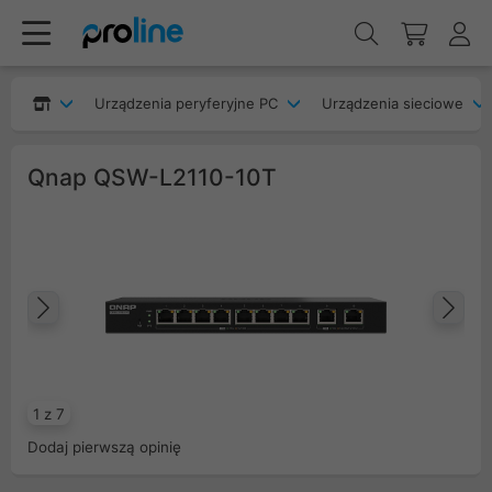
Urządzenia peryferyjne PC
Urządzenia sieciowe
Qnap QSW-L2110-10T
Poprzedni
Na
1 z 7
Dodaj pierwszą opinię