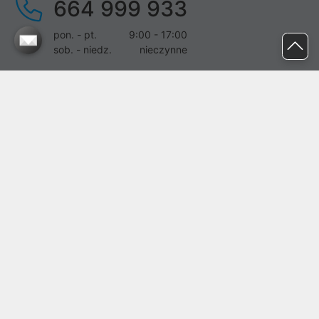
664 999 933
pon. - pt.
9:00 - 17:00
sob. - niedz.
nieczynne
pomoc@proline.pl
Dołącz do nas
Zgłoś błąd na stronie
Proline SA z siedzibą w Mirkowie (55-095), przy ul. Brzozowej 5,
wpisana do rejestru przedsiębiorców Krajowego Rejestru Sądowego
przez Sąd Rejonowy dla Wrocławia-Fabrycznej we Wrocławiu, VI
Wydział Gospodarczy Krajowego Rejestru Sądowego pod nr KRS:
0000282071, NIP: 8951898022, REGON: 020482041, BDO:
000437899. Kapitał zakładowy Spółki wynosi 500000,00 zł i został
on opłacony w całości.
© proline 1996 - 2026. Wszelkie prawa zastrzeżone.