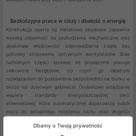
Bezkolizyjna praca w ciszy i dbałość o energię
Konstrukcja oparta na metalowej obudowie zapewnia
wysoką odporność na uszkodzenia mechaniczne oraz
doskonałe właściwości odprowadzania ciepła bez
potrzeby stosowania aktywnych wentylatorów. Brak
ruchomych części sprawia, że przełącznik pracuje
całkowicie bezgłośnie, co czyni go idealnym
rozwiązaniem do postawienia bezpośrednio na biurku w
biurze lub domowym gabinecie. Dodatkowo urządzenie
wspiera standardy energooszczędnej sieci
ethernetowej, które automatycznie dopasowują pobór
mocy do aktualnego natężenia ruchu oraz długości
podłączonych kabli, co pozwala na obniżenie kosztów
Dbamy o Twoją prywatność
eksploatacji przy zachowaniu pełnej wydajności.