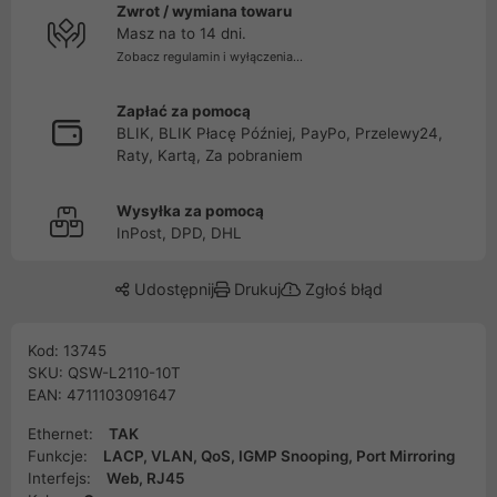
Zwrot / wymiana towaru
Masz na to 14 dni.
Zobacz regulamin i wyłączenia...
Zapłać za pomocą
BLIK, BLIK Płacę Później, PayPo, Przelewy24,
Raty, Kartą, Za pobraniem
Wysyłka za pomocą
InPost, DPD, DHL
Udostępnij
Drukuj
Zgłoś błąd
Kod: 13745
SKU: QSW-L2110-10T
EAN: 4711103091647
Ethernet:
TAK
Funkcje:
LACP, VLAN, QoS, IGMP Snooping, Port Mirroring
Interfejs:
Web, RJ45