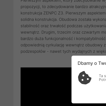
Pierwszym aspektem, który zdecydowanie wy
propozycji, to zdecydowanie bardzo atrakcyjn
konstrukcja ZENPC Z3. Pierwszym aspektem, 
solidna konstrukcja. Obudowa została wykona
stabilność oraz trwałość podczas użytkowan
wewnątrz. Drugim, trzecim oraz czwartym 
bardzo duża funkcjonalność i kompatybilność 
odpowiednią cyrkulację wewnątrz obudowy z
podzespołów - nawet tych wydajnych z więks
Dbamy o Two
Ta s
Pot