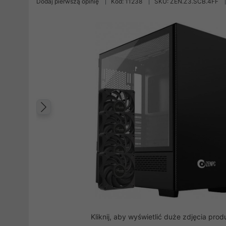
Dodaj pierwszą opinię
Kod: 11238
SKU: ZEN.Z3.SCB.4FF
Poprzedni
Kliknij, aby wyświetlić duże zdjęcia prod