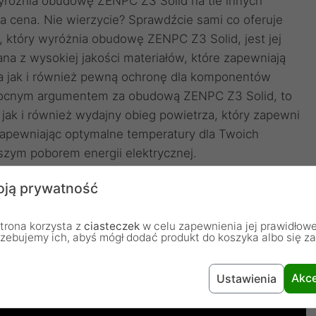
różnia obudowę ZENPC Z3 Solid na tle innych
a cena. Nie wierzycie? Sprawdźcie sami co oferuje
który wyróżnia obudowę ZENPC Z3 Solid, jest jej
na z wysokiej jakości materiałów, które zapewniają
ia jak i również pewną ochronę dla komponentów
mocnym argumentem za obudową ZENPC Z3 Solid, to
jak i również wydajny obieg powietrza, który zapewni
apewniając optymalne temperatury dla Twoich
zym poborem energii elektrycznej.
ją prywatność
trona korzysta z
ciasteczek
w celu zapewnienia jej prawidłowe
rzebujemy ich, abyś mógł dodać produkt do koszyka albo się z
Akce
Ustawienia