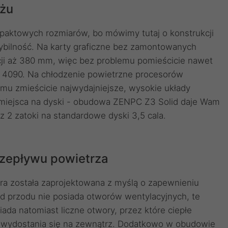
ażu
ktowych rozmiarów, bo mówimy tutaj o konstrukcji
bilność. Na karty graficzne bez zamontowanych
ji aż 380 mm, więc bez problemu pomieścicie nawet
X 4090. Na chłodzenie powietrzne procesorów
mu zmieścicie najwydajniejsze, wysokie układy
 miejsca na dyski - obudowa ZENPC Z3 Solid daje Wam
az 2 zatoki na standardowe dyski 3,5 cala.
zepływu powietrza
ra została zaprojektowana z myślą o zapewnieniu
d przodu nie posiada otworów wentylacyjnych, te
iada natomiast liczne otwory, przez które ciepłe
 wydostania się na zewnątrz. Dodatkowo w obudowie