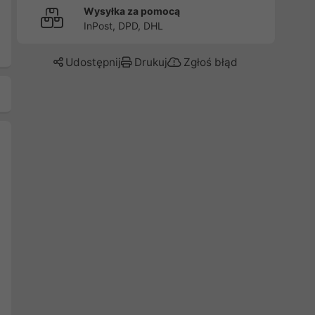
Wysyłka za pomocą
InPost, DPD, DHL
Udostępnij
Drukuj
Zgłoś błąd