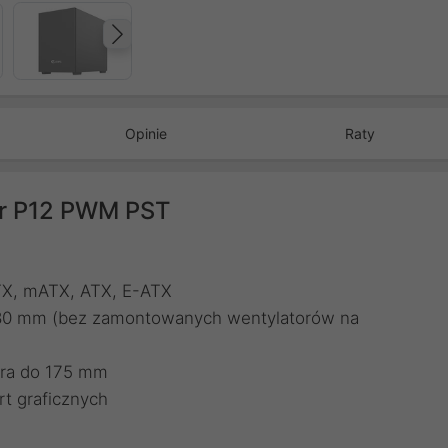
Następny
Opinie
Raty
er P12 PWM PST
ITX, mATX, ATX, E-ATX
 380 mm (bez zamontowanych wentylatorów na
ora do 175 mm
t graficznych