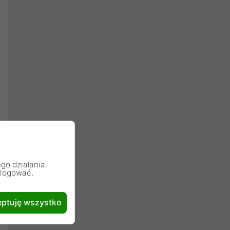
go działania.
alogować.
ptuję wszystko