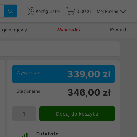
Konfigurator
0,00 zł
Mój Proline
t gamingowy
Wyprzedaż
Kontakt
339,00 zł
Wysyłkowa:
346,00 zł
Stacjonarna:
z
,
.
Dodaj do koszyka
a
Duża ilość