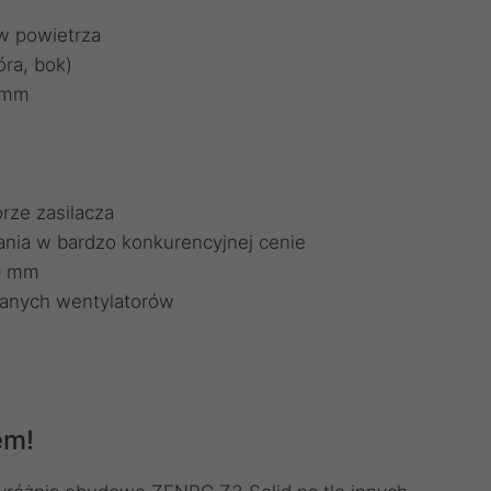
w powietrza
óra, bok)
0 mm
ze zasilacza
ania w bardzo konkurencyjnej cenie
20 mm
anych wentylatorów
em!