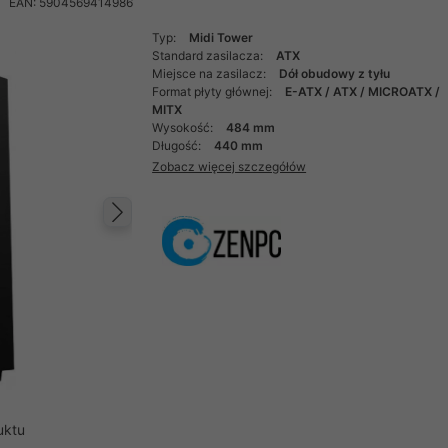
EAN: 5904569414986
Typ:
Midi Tower
Standard zasilacza:
ATX
Miejsce na zasilacz:
Dół obudowy z tyłu
Format płyty głównej:
E-ATX / ATX / MICROATX /
MITX
Wysokość:
484 mm
Długość:
440 mm
Zobacz więcej szczegółów
Następny
uktu