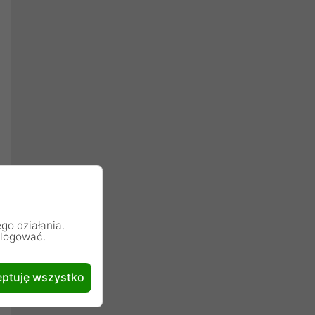
go działania.
alogować.
ptuję wszystko