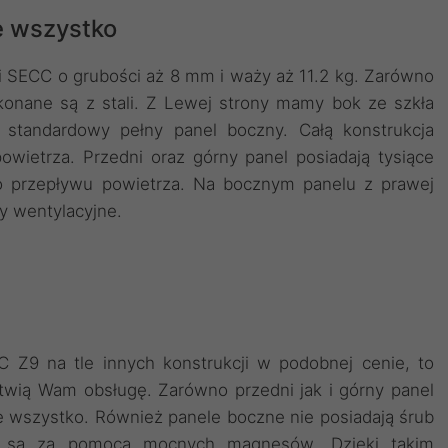
e wszystko
 SECC o grubości aż 8 mm i waży aż 11.2 kg. Zarówno
ykonane są z stali. Z Lewej strony mamy bok ze szkła
e standardowy pełny panel boczny. Całą konstrukcja
owietrza. Przedni oraz górny panel posiadają tysiące
o przepływu powietrza. Na bocznym panelu z prawej
y wentylacyjne.
Z9 na tle innych konstrukcji w podobnej cenie, to
atwią Wam obsługę. Zarówno przedni jak i górny panel
 wszystko. Również panele boczne nie posiadają śrub
 są za pomocą mocnych magnesów. Dzięki takim