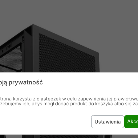
ją prywatność
trona korzysta z
ciasteczek
w celu zapewnienia jej prawidłowe
rzebujemy ich, abyś mógł dodać produkt do koszyka albo się z
Akce
Ustawienia