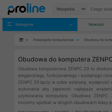
Produkty
Kategorie
Nowości
Producenci
Podzespoły komputerowe
Obudowy do kom
Kategorie
Obudowa do komputera ZENPC
Obudowa komputerowa ZENPC Z9 to doskonały
eleganckiego, funkcjonalnego i wydajnego r
ZENPC Z9 łączy w sobie estetykę, wydajność 
wykonania aby zapewnić najlepsze wrażen
użytkowania komputera. Obudowa ZENPC Z9
możemy spotkać w drogich obudowach klasy 
Dodaj pierwszą opinię
Kod: 5922
SKU: ZEN.Z9.01.BK.4F4