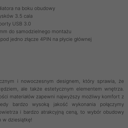
diatora na boku obudowy
ysków 3.5 cala
porty USB 3.0
0mm do samodzielnego montażu
pod jedno złącze 4PIN na płycie głównej
znym i nowoczesnym designem, który sprawia, że
rzędziem, ale także estetycznym elementem wnętrza.
kości materiałów zapewni najwyższy możliwy komfort z
Kiedy bardzo wysoką jakość wykonania połączymy
ietrza i bardzo atrakcyjną ceną, to wybór obudowy
 w dziesiątkę!