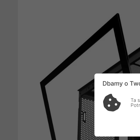
Dbamy o Two
Ta s
Pot