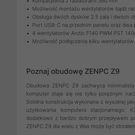
Kompatybilna z radiatorami 360 mm
Możliwość montażu wentylatorów bądź ra
Obsługa dwóch dysków 2.5 cala i dwóch d
Port USB-C na przednim panelu oraz dwa 
4 wentylatorów Arctic F140 PWM PST 14
Możliwość podłączenia kilku wentylatorów 
Poznaj obudowę ZENPC Z9
Obudowa ZENPC Z9 zachwyca minimalistyc
komputer staje się nie tylko potężnym na
Solidna konstrukcja wykonana z wysokiej ja
użytkowania komputera stacjonarnego. 
dodatkowo z bardzo dobrym przepływem pow
ZENPC Z9 dla wielu z Was może być strzałem