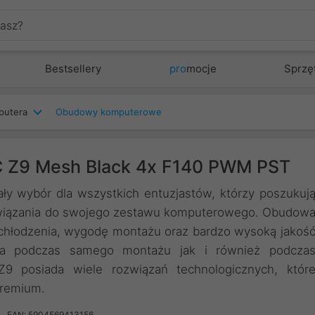
Bestsellery
pro
mocje
Sprzę
putera
Obudowy komputerowe
 Z9 Mesh Black 4x F140 PWM PST
 wybór dla wszystkich entuzjastów, którzy poszukuj
ozwiązania do swojego zestawu komputerowego. Obudow
chłodzenia, wygodę montażu oraz bardzo wysoką jakoś
ia podczas samego montażu jak i również podcza
 posiada wiele rozwiązań technologicznych, któr
premium.
EAN: 5904569413156