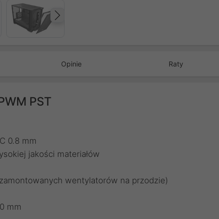
Następny
Opinie
Raty
 PWM PST
CC 0.8 mm
sokiej jakości materiałów
 zamontowanych wentylatorów na przodzie)
20 mm