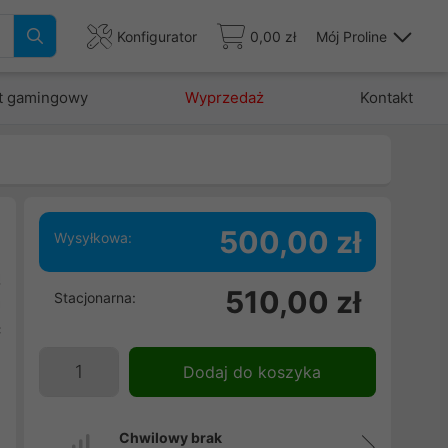
Konfigurator
0,00 zł
Mój Proline
t gamingowy
Wyprzedaż
Kontakt
500,00 zł
Wysyłkowa:
ą
510,00 zł
Stacjonarna:
a
ć
s
Dodaj do koszyka
e
Chwilowy brak