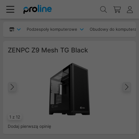
Podzespoły komputerowe
Obudowy do komputera
ZENPC Z9 Mesh TG Black
Poprzedni
Na
1 z 12
Dodaj pierwszą opinię