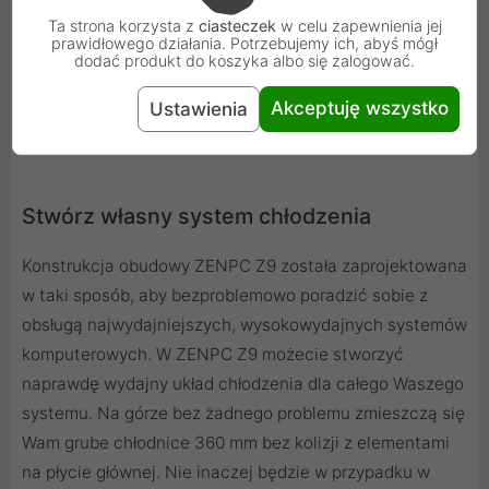
Ta strona korzysta z
ciasteczek
w celu zapewnienia jej
prawidłowego działania. Potrzebujemy ich, abyś mógł
dodać produkt do koszyka albo się zalogować.
Akceptuję wszystko
Ustawienia
Stwórz własny system chłodzenia
Konstrukcja obudowy ZENPC Z9 została zaprojektowana
w taki sposób, aby bezproblemowo poradzić sobie z
obsługą najwydajniejszych, wysokowydajnych systemów
komputerowych. W ZENPC Z9 możecie stworzyć
naprawdę wydajny układ chłodzenia dla całego Waszego
systemu. Na górze bez żadnego problemu zmieszczą się
Wam grube chłodnice 360 mm bez kolizji z elementami
na płycie głównej. Nie inaczej będzie w przypadku w