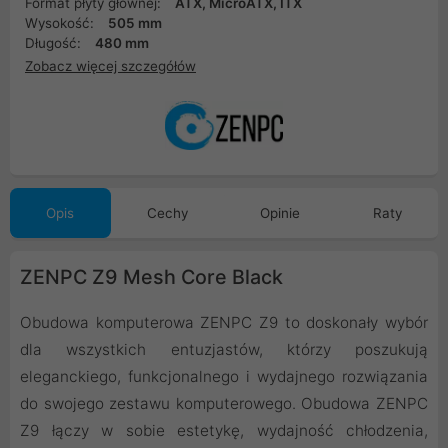
Format płyty głównej:
ATX, MicroATX, ITX
Wysokość:
505 mm
Długość:
480 mm
Zobacz więcej szczegółów
Opis
Cechy
Opinie
Raty
ZENPC Z9 Mesh Core Black
Obudowa komputerowa ZENPC Z9 to doskonały wybór
dla wszystkich entuzjastów, którzy poszukują
eleganckiego, funkcjonalnego i wydajnego rozwiązania
do swojego zestawu komputerowego. Obudowa ZENPC
Z9 łączy w sobie estetykę, wydajność chłodzenia,