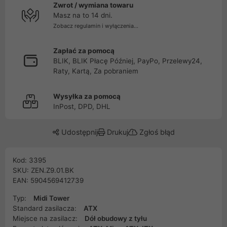
Zwrot / wymiana towaru
Masz na to 14 dni.
Zobacz regulamin i wyłączenia...
Zapłać za pomocą
BLIK, BLIK Płacę Później, PayPo, Przelewy24,
Raty, Kartą, Za pobraniem
Wysyłka za pomocą
InPost, DPD, DHL
Udostępnij
Drukuj
Zgłoś błąd
Kod: 3395
SKU: ZEN.Z9.01.BK
EAN: 5904569412739
Typ:
Midi Tower
Standard zasilacza:
ATX
Miejsce na zasilacz:
Dół obudowy z tyłu