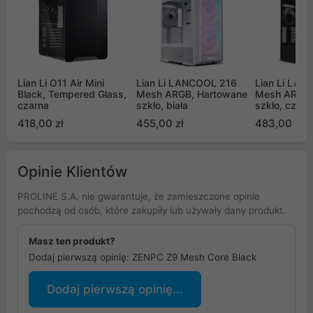
Lian Li O11 Air Mini
Lian Li LANCOOL 216
Lian Li LA
Black, Tempered Glass,
Mesh ARGB, Hartowane
Mesh ARGB,
czarna
szkło, biała
szkło, czarn
418,00 zł
455,00 zł
483,00 zł
Opinie Klientów
PROLINE S.A. nie gwarantuje, że zamieszczone opinie
pochodzą od osób, które zakupiły lub używały dany produkt.
Masz ten produkt?
Dodaj pierwszą opinię: ZENPC Z9 Mesh Core Black
Dodaj pierwszą opinię...