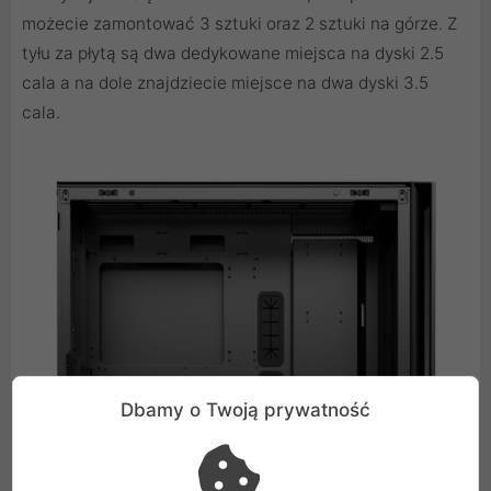
możecie zamontować 3 sztuki oraz 2 sztuki na górze. Z
tyłu za płytą są dwa dedykowane miejsca na dyski 2.5
cala a na dole znajdziecie miejsce na dwa dyski 3.5
cala.
Dbamy o Twoją prywatność