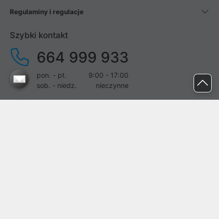
Regulaminy i regulacje
Szybki kontakt
664 999 933
pon. - pt.
9:00 - 17:00
sob. - niedz.
nieczynne
pomoc@proline.pl
Dołącz do nas
Zgłoś błąd na stronie
Proline SA z siedzibą w Mirkowie (55-095), przy ul. Brzozowej 5,
wpisana do rejestru przedsiębiorców Krajowego Rejestru Sądowego
przez Sąd Rejonowy dla Wrocławia-Fabrycznej we Wrocławiu, VI
Wydział Gospodarczy Krajowego Rejestru Sądowego pod nr KRS: