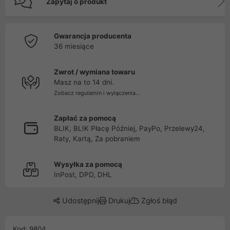
Zapytaj o produkt
Gwarancja producenta
36 miesiące
Zwrot / wymiana towaru
Masz na to 14 dni.
Zobacz regulamin i wyłączenia...
Zapłać za pomocą
BLIK, BLIK Płacę Później, PayPo, Przelewy24,
Raty, Kartą, Za pobraniem
Wysyłka za pomocą
InPost, DPD, DHL
Udostępnij
Drukuj
Zgłoś błąd
Kod: 9804