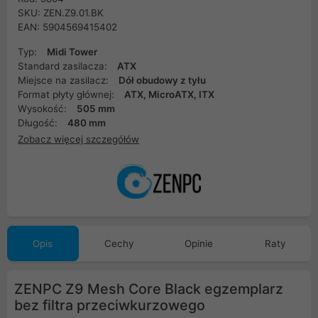
SKU: ZEN.Z9.01.BK
EAN: 5904569415402
Typ:
Midi Tower
Standard zasilacza:
ATX
Miejsce na zasilacz:
Dół obudowy z tyłu
Format płyty głównej:
ATX, MicroATX, ITX
Wysokość:
505 mm
Długość:
480 mm
Zobacz więcej szczegółów
Opis
Cechy
Opinie
Raty
ZENPC Z9 Mesh Core Black egzemplarz
bez filtra przeciwkurzowego