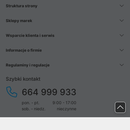
Struktura strony
Sklepy marek
Wsparcie klienta i serwis
Informacje o firmie
Regulaminy i regulacje
Szybki kontakt
664 999 933
pon. - pt.
9:00 - 17:00
sob. - niedz.
nieczynne
pomoc@proline.pl