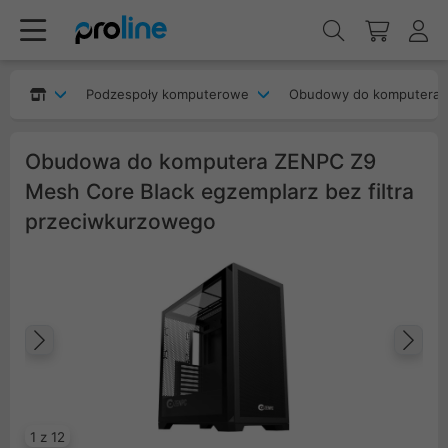
Podzespoły komputerowe
Obudowy do komputera
Obudowa do komputera ZENPC Z9
Mesh Core Black egzemplarz bez filtra
przeciwkurzowego
Poprzedni
Na
1 z 12