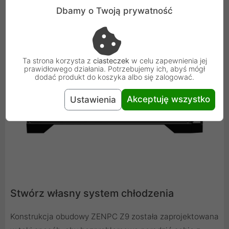
Dbamy o Twoją prywatność
Ta strona korzysta z
ciasteczek
w celu zapewnienia jej
prawidłowego działania. Potrzebujemy ich, abyś mógł
dodać produkt do koszyka albo się zalogować.
Akceptuję wszystko
Ustawienia
Stwórz własny system chłodzenia
Konstrukcja obudowy ZENPC Z9 została zaprojektowana