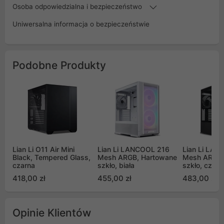
Osoba odpowiedzialna i bezpieczeństwo
Uniwersalna informacja o bezpieczeństwie
Podobne Produkty
Lian Li O11 Air Mini
Lian Li LANCOOL 216
Lian Li LA
Black, Tempered Glass,
Mesh ARGB, Hartowane
Mesh ARGB,
czarna
szkło, biała
szkło, czarn
418,00 zł
455,00 zł
483,00 zł
Opinie Klientów