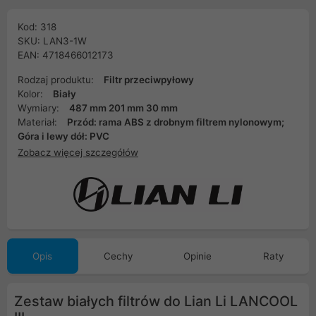
Kod: 318
SKU: LAN3-1W
EAN: 4718466012173
Rodzaj produktu:
Filtr przeciwpyłowy
Kolor:
Biały
Wymiary:
487 mm 201 mm 30 mm
Materiał:
Przód: rama ABS z drobnym filtrem nylonowym;
Góra i lewy dół: PVC
Zobacz więcej szczegółów
Opis
Cechy
Opinie
Raty
Zestaw białych filtrów do Lian Li LANCOOL