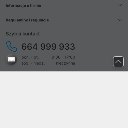
Informacje o firmie
Regulaminy i regulacje
Szybki kontakt
664 999 933
pon. - pt.
9:00 - 17:00
sob. - niedz.
nieczynne
pomoc@proline.pl
Dołącz do nas
Zgłoś błąd na stronie
Proline SA z siedzibą w Mirkowie (55-095), przy ul. Brzozowej 5,
wpisana do rejestru przedsiębiorców Krajowego Rejestru Sądowego