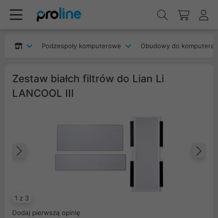
Podzespoły komputerowe
Obudowy do komputera
Zestaw białch filtrów do Lian Li
LANCOOL III
Poprzedni
Na
1 z 3
Dodaj pierwszą opinię