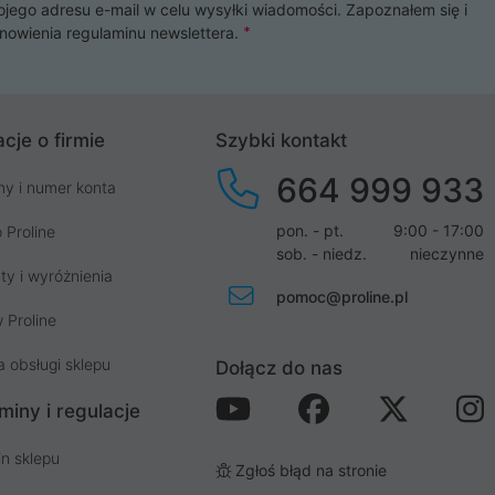
ojego adresu e-mail w celu wysyłki wiadomości. Zapoznałem się i
nowienia
regulaminu newslettera
.
cje o firmie
Szybki kontakt
664 999 933
my i numer konta
pon. - pt.
9:00 - 17:00
 Proline
sob. - niedz.
nieczynne
ty i wyróżnienia
pomoc@proline.pl
 Proline
a obsługi sklepu
Dołącz do nas
miny i regulacje
n sklepu
Zgłoś błąd na stronie