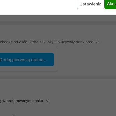
Akce
Ustawienia
chodzą od osób, które zakupiły lub używały dany produkt.
Dodaj pierwszą opinię...
lną w preferowanym banku