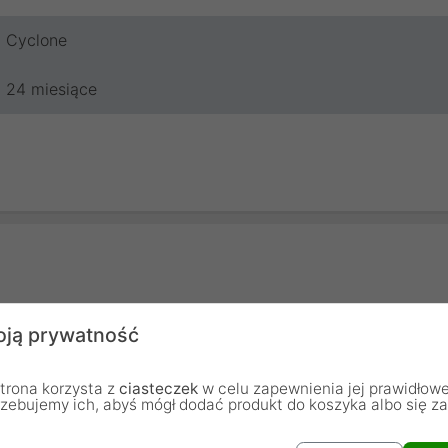
Cyclone
24 miesiące
ją prywatność
trona korzysta z
ciasteczek
w celu zapewnienia jej prawidłowe
rzebujemy ich, abyś mógł dodać produkt do koszyka albo się z