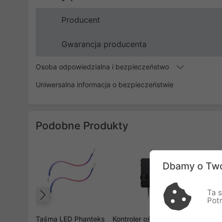
Producent
Gwarancja producenta
Osoba odpowiedzialna i bezpieczeństwo
Uniwersalna informacja o bezpieczeństwie
Podobne Produkty
Dbamy o Two
Ta s
Pot
Poprzedni
Taśma LED Phanteks
Kontroler oświetlenia i