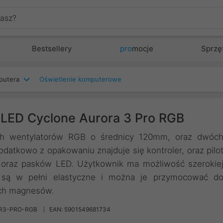
Bestsellery
pro
mocje
Sprzę
putera
Oświetlenie komputerowe
 LED Cyclone Aurora 3 Pro RGB
h wentylatorów RGB o średnicy 120mm, oraz dwóc
tkowo z opakowaniu znajduje się kontroler, oraz pilo
w oraz pasków LED. Użytkownik ma możliwość szerokie
ki są w pełni elastyczne i można je przymocować d
ch magnesów.
AR3-PRO-RGB
EAN: 5901549681734