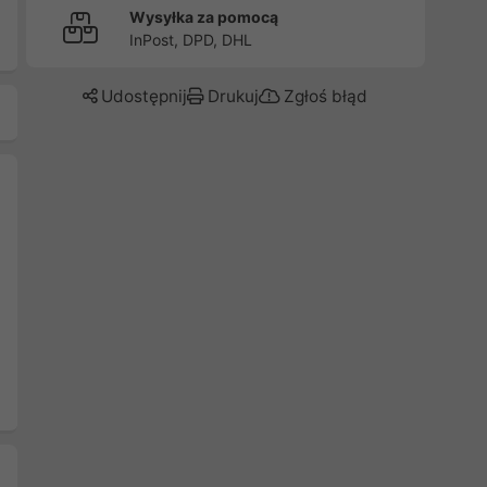
Wysyłka za pomocą
InPost, DPD, DHL
Udostępnij
Drukuj
Zgłoś błąd