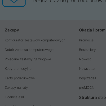
Dołącz teraz do grona odbiorców n
Zakupy
Okazja i prom
Konfigurator zestawów komputerowych
Promocje
Dobór zestawu komputerowego
Bestsellery
Polecane zestawy gamingowe
Nowości
Kody promocyjne
Newsletter
Karty podarunkowe
Wyprzedaż
Zakupy na raty
proMOCNI
Licencja esd
Struktura str