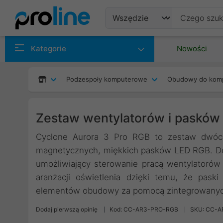
Produkty
Kategorie
Nowości
Producenci
Podzespoły komputerowe
Obudowy do kom
Kategorie
Zestaw wentylatorów i pasków
Cyclone Aurora 3 Pro RGB to zestaw dwóc
magnetycznych, miękkich pasków LED RGB. Doda
umożliwiający sterowanie pracą wentylatoró
aranżacji oświetlenia dzięki temu, że pas
elementów obudowy za pomocą zintegrowany
Dodaj pierwszą opinię
Kod: CC-AR3-PRO-RGB
SKU: CC-