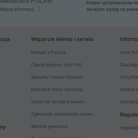
ewslettera ProLine!
Proline i przetwarzanie m
Więcej informacji
wyrażam zgodę na posta
ocja
Wsparcie klienta i serwis
Informa
Kontakt z ProLine
Dane fir
Częste pytania, czyli FAQ
Dlaczego
Sposoby i koszty dostawy
Certyfika
Kalkulator mocy zasilacza
Kariera w
Zwrot lub wymiana towaru
Instrukcj
Zgłoszenie uszkodzenia towaru
Regula
Warunki gwarancji
ony
Regulami