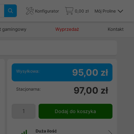
Konfigurator
0,00 zł
Mój Proline
t gamingowy
Wyprzedaż
Kontakt
95,00 zł
Wysyłkowa:
h
97,00 zł
Stacjonarna:
t
j
o
Dodaj do koszyka
Duża ilość