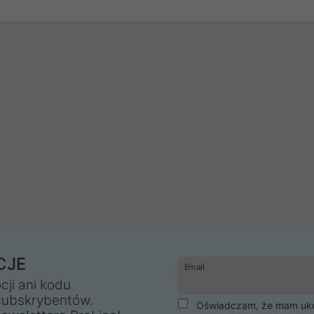
CJE
Email
cji ani kodu
subskrybentów.
Oświadczam, że mam ukoń