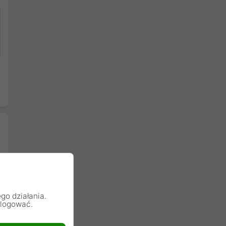
go działania.
alogować.
Następny