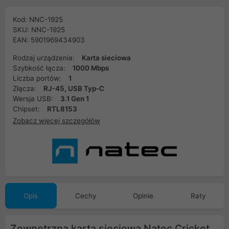
Kod: NNC-1925
SKU: NNC-1925
EAN: 5901969434903
Rodzaj urządzenia:
Karta sieciowa
Szybkość łącza:
1000 Mbps
Liczba portów:
1
Złącza:
RJ-45, USB Typ-C
Wersja USB:
3.1 Gen 1
Chipset:
RTL8153
Zobacz więcej szczegółów
Opis
Cechy
Opinie
Raty
Zewnętrzna karta sieciowa Natec Cricket