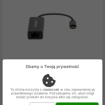
Dbamy o Twoją prywatność
ALUMINIOWA OBUDOWA
Karta Natec Cricket została wykonana z odpornego na
Ta strona korzysta z
ciasteczek
w celu zapewnienia jej
obicia aluminium. Dzięki smukłej i lekkiej konstrukcji bez
prawidłowego działania. Potrzebujemy ich, abyś mógł
dodać produkt do koszyka albo się zalogować.
trudu zmieści się w każdej torbie, a jego szara