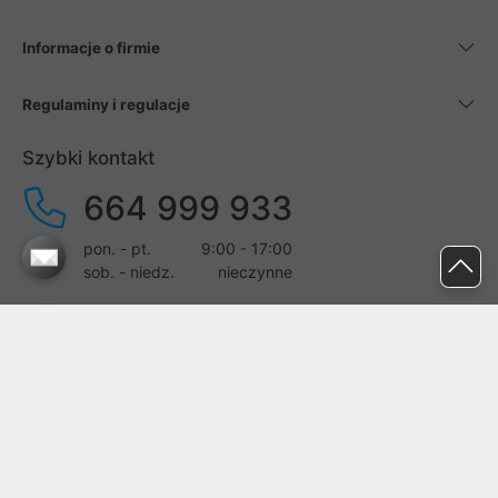
Informacje o firmie
Regulaminy i regulacje
Szybki kontakt
664 999 933
pon. - pt.
9:00 - 17:00
sob. - niedz.
nieczynne
pomoc@proline.pl
Dołącz do nas
Zgłoś błąd na stronie