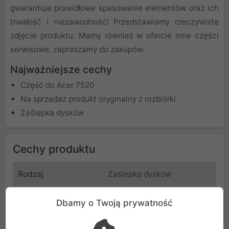
gwarantuje prawidłowe spasowanie elementów oraz ich
trwałość i niezawodność! Przedstawiamy rzeczywiste
zdjęcie produktu. Mamy również w ofercie inne części
serwisowe, zapraszamy do zakupów.
Najważniejsze cechy
Część do Acer 7520
Na sprzedaż produkt oryginalny z rozbiórki
Zaślepka dysków
Cechy produktu
Rodzaj
Zaślepka dysków
Stan produktu
Bardzo dobry
Dbamy o Twoją prywatność
Producent
ASUS