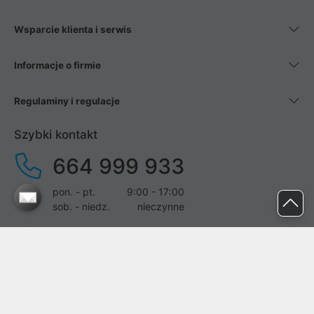
Wsparcie klienta i serwis
Informacje o firmie
Regulaminy i regulacje
Szybki kontakt
664 999 933
pon. - pt.
9:00 - 17:00
sob. - niedz.
nieczynne
pomoc@proline.pl
Dołącz do nas