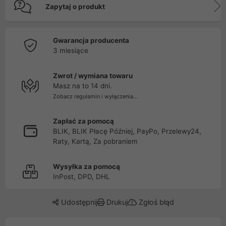
Zapytaj o produkt
Gwarancja producenta
3 miesiące
Zwrot / wymiana towaru
Masz na to 14 dni.
Zobacz regulamin i wyłączenia...
Zapłać za pomocą
BLIK, BLIK Płacę Później, PayPo, Przelewy24,
Raty, Kartą, Za pobraniem
Wysyłka za pomocą
InPost, DPD, DHL
Udostępnij
Drukuj
Zgłoś błąd