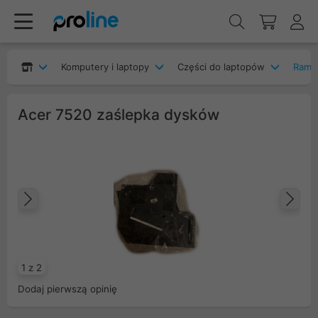
Komputery i laptopy
Części do laptopów
Ramki
Acer 7520 zaślepka dysków
Poprzedni
Na
1 z 2
Dodaj pierwszą opinię