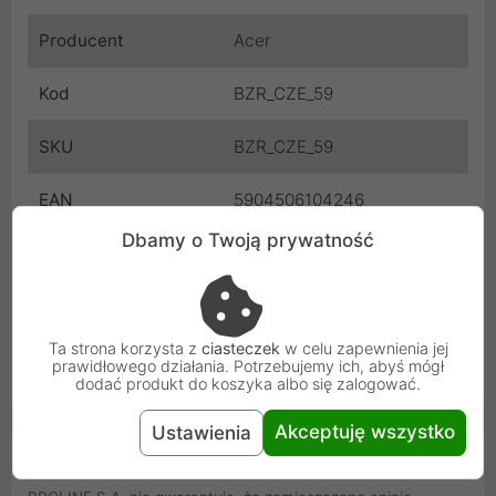
Producent
Acer
Kod
BZR_CZE_59
SKU
BZR_CZE_59
EAN
5904506104246
Dbamy o Twoją prywatność
Gwarancja
12 miesięcy
producenta
Osoba odpowiedzialna i bezpieczeństwo
Ta strona korzysta z
ciasteczek
w celu zapewnienia jej
prawidłowego działania. Potrzebujemy ich, abyś mógł
Uniwersalna informacja o bezpieczeństwie
dodać produkt do koszyka albo się zalogować.
Akceptuję wszystko
Ustawienia
Opinie Klientów