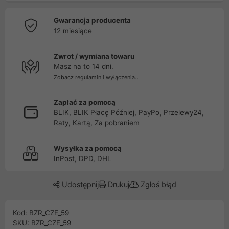
Gwarancja producenta
12 miesiące
Zwrot / wymiana towaru
Masz na to 14 dni.
Zobacz regulamin i wyłączenia...
Zapłać za pomocą
BLIK, BLIK Płacę Później, PayPo, Przelewy24,
Raty, Kartą, Za pobraniem
Wysyłka za pomocą
InPost, DPD, DHL
Udostępnij
Drukuj
Zgłoś błąd
Kod: BZR_CZE_59
SKU: BZR_CZE_59