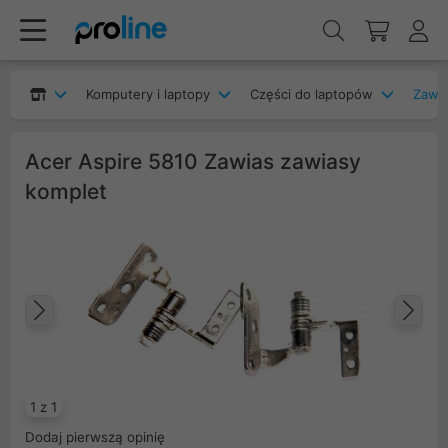
Komputery i laptopy
Części do laptopów
Zawia
Acer Aspire 5810 Zawias zawiasy
komplet
Poprzedni
Na
1 z 1
Dodaj pierwszą opinię