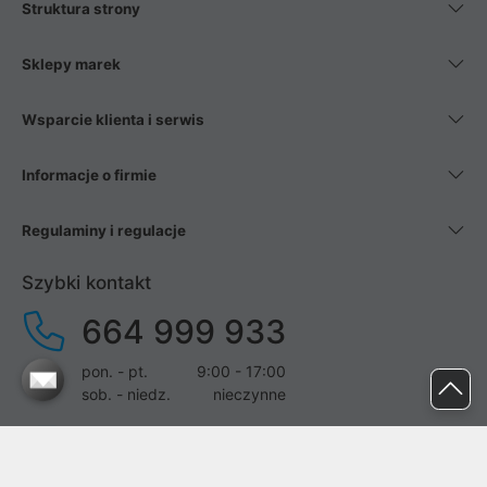
Struktura strony
Sklepy marek
Wsparcie klienta i serwis
Informacje o firmie
Regulaminy i regulacje
Szybki kontakt
664 999 933
pon. - pt.
9:00 - 17:00
sob. - niedz.
nieczynne
pomoc@proline.pl
Dołącz do nas