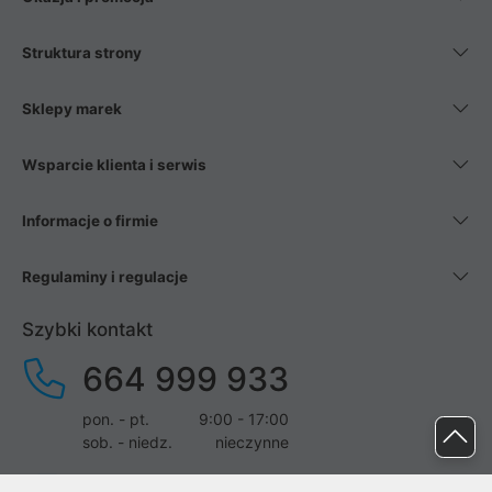
Struktura strony
Sklepy marek
Wsparcie klienta i serwis
Informacje o firmie
Regulaminy i regulacje
Szybki kontakt
664 999 933
pon. - pt.
9:00 - 17:00
sob. - niedz.
nieczynne
pomoc@proline.pl