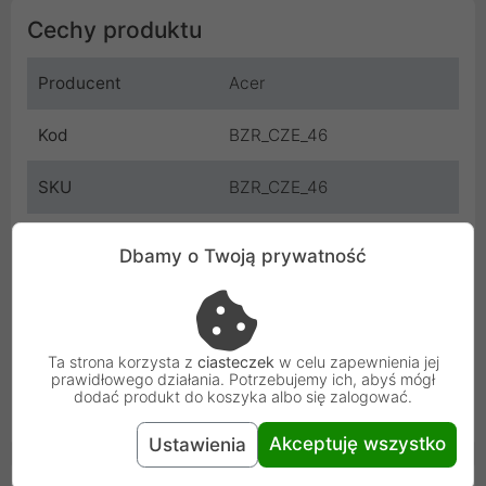
Cechy produktu
Producent
Acer
Kod
BZR_CZE_46
SKU
BZR_CZE_46
EAN
5904506109746
Dbamy o Twoją prywatność
Gwarancja
12 miesięcy
producenta
Ta strona korzysta z
ciasteczek
w celu zapewnienia jej
Osoba odpowiedzialna i bezpieczeństwo
prawidłowego działania. Potrzebujemy ich, abyś mógł
dodać produkt do koszyka albo się zalogować.
Uniwersalna informacja o bezpieczeństwie
Akceptuję wszystko
Ustawienia