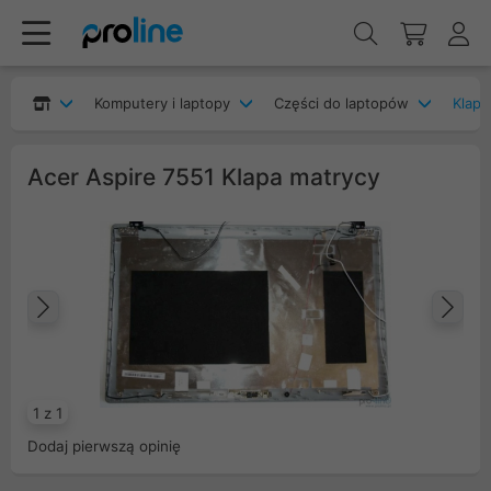
Komputery i laptopy
Części do laptopów
Klapy
Acer Aspire 7551 Klapa matrycy
Poprzedni
Na
1 z 1
Dodaj pierwszą opinię