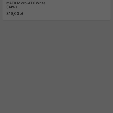
mATX Micro-ATX White
(B4W)
319,00 zł