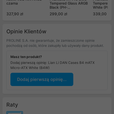
czarna
Tempered Glass ARGB
Tempered G
Black (PH-
White (PH-
XT523P1_DBK01)
XT523P1_D
327,90 zł
299,00 zł
339,00 zł
Opinie Klientów
PROLINE S.A. nie gwarantuje, że zamieszczone opinie
pochodzą od osób, które zakupiły lub używały dany produkt.
Masz ten produkt?
Dodaj pierwszą opinię: Lian Li DAN Cases B4 mATX
Micro-ATX White (B4W)
Dodaj pierwszą opinię...
Raty