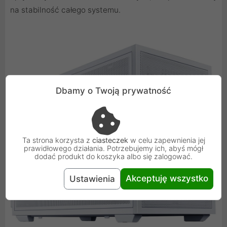
na stabilność całego systemu.
Dbamy o Twoją prywatność
Ta strona korzysta z
ciasteczek
w celu zapewnienia jej
prawidłowego działania. Potrzebujemy ich, abyś mógł
dodać produkt do koszyka albo się zalogować.
Akceptuję wszystko
Ustawienia