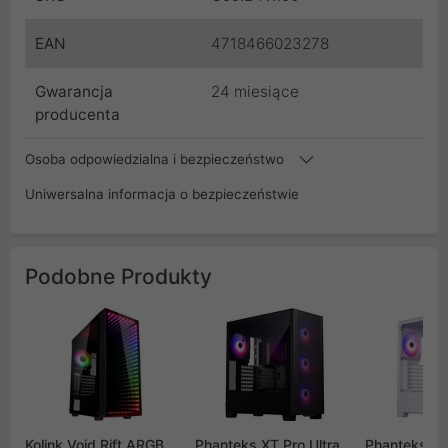
EAN
4718466023278
Gwarancja
24 miesiące
producenta
Osoba odpowiedzialna i bezpieczeństwo
Uniwersalna informacja o bezpieczeństwie
Podobne Produkty
Kolink Void Rift ARGB
Phanteks XT Pro Ultra
Phanteks XT 