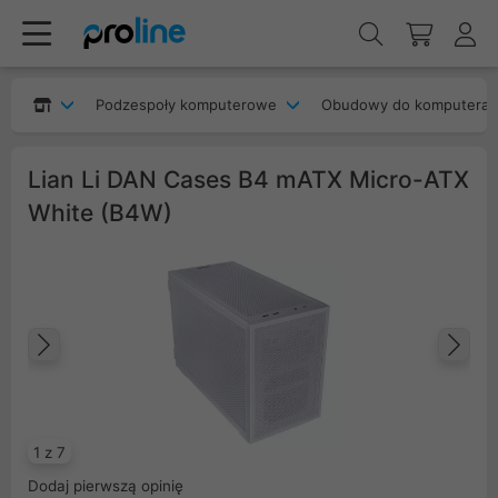
Podzespoły komputerowe
Obudowy do komputera
Lian Li DAN Cases B4 mATX Micro-ATX
White (B4W)
Poprzedni
Na
1 z 7
Dodaj pierwszą opinię