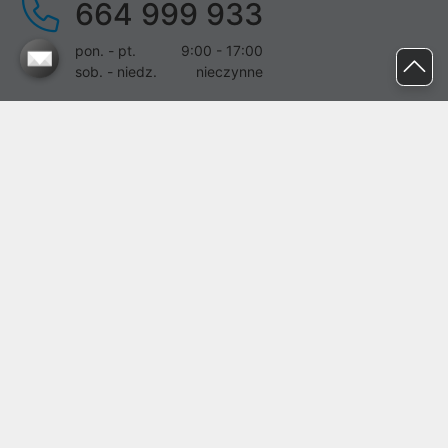
664 999 933
pon. - pt.
9:00 - 17:00
sob. - niedz.
nieczynne
pomoc@proline.pl
Dołącz do nas
Zgłoś błąd na stronie
Proline SA z siedzibą w Mirkowie (55-095), przy ul. Brzozowej 5,
wpisana do rejestru przedsiębiorców Krajowego Rejestru Sądowego
przez Sąd Rejonowy dla Wrocławia-Fabrycznej we Wrocławiu, VI
Wydział Gospodarczy Krajowego Rejestru Sądowego pod nr KRS:
0000282071, NIP: 8951898022, REGON: 020482041, BDO:
000437899. Kapitał zakładowy Spółki wynosi 500000,00 zł i został
on opłacony w całości.
© proline 1996 - 2026. Wszelkie prawa zastrzeżone.