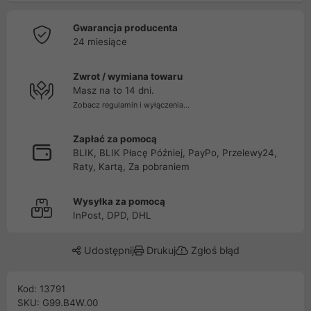
Gwarancja producenta
24 miesiące
Zwrot / wymiana towaru
Masz na to 14 dni.
Zobacz regulamin i wyłączenia...
Zapłać za pomocą
BLIK, BLIK Płacę Później, PayPo, Przelewy24,
Raty, Kartą, Za pobraniem
Wysyłka za pomocą
InPost, DPD, DHL
Udostępnij
Drukuj
Zgłoś błąd
Kod: 13791
SKU: G99.B4W.00