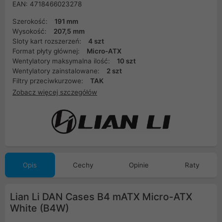
EAN: 4718466023278
Szerokość:
191 mm
Wysokość:
207,5 mm
Sloty kart rozszerzeń:
4 szt
Format płyty głównej:
Micro-ATX
Wentylatory maksymalna ilość:
10 szt
Wentylatory zainstalowane:
2 szt
Filtry przeciwkurzowe:
TAK
Zobacz więcej szczegółów
Opis
Cechy
Opinie
Raty
Lian Li DAN Cases B4 mATX Micro-ATX
White (B4W)