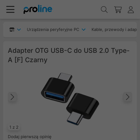
Urządzenia peryferyjne PC
Kable, przewody i adapt
Adapter OTG USB-C do USB 2.0 Type-
A [F] Czarny
Poprzedni
Na
1 z 2
Dodaj pierwszą opinię