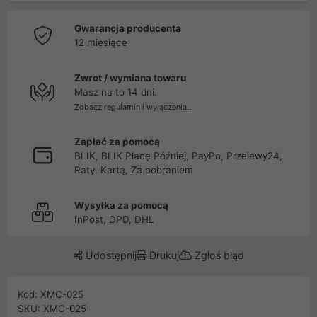
Gwarancja producenta
12 miesiące
Zwrot / wymiana towaru
Masz na to 14 dni.
Zobacz regulamin i wyłączenia...
Zapłać za pomocą
BLIK, BLIK Płacę Później, PayPo, Przelewy24,
Raty, Kartą, Za pobraniem
Wysyłka za pomocą
InPost, DPD, DHL
Udostępnij
Drukuj
Zgłoś błąd
Kod: XMC-025
SKU: XMC-025