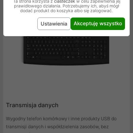
Ta strona korzysta z
ciasteczek
w celu zapewnienia jej
prawidłowego działania. Potrzebujemy ich, abyś mógł
dodać produkt do koszyka albo się zalogować.
Akceptuję wszystko
Ustawienia
Transmisja danych
Wygodny telefon komórkowy i inne produkty USB do
transmisji danych i współdzielenia zasobów, bez