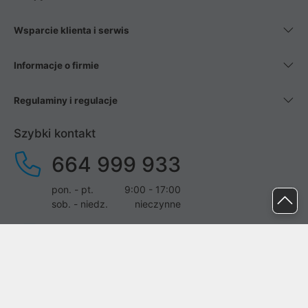
Wsparcie klienta i serwis
Informacje o firmie
Regulaminy i regulacje
Szybki kontakt
664 999 933
pon. - pt.
9:00 - 17:00
sob. - niedz.
nieczynne
pomoc@proline.pl
Dołącz do nas