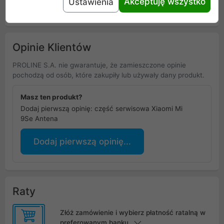
Akceptuję wszystko
Ustawienia
Uniwersalna informacja o bezpieczeństwie
Opinie Klientów
PROLINE S.A. nie gwarantuje, że zamieszczone opinie
pochodzą od osób, które zakupiły lub używały dany produkt.
Masz ten produkt?
Dodaj pierwszą opinię: część serwisowa Xiaomi Mi
9Se Antena
Dodaj pierwszą opinię...
Raty
Złóż zamówienie i wybierz płatność ratalną w
preferowanym banku