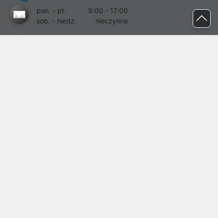
pon. - pt.
9:00 - 17:00
sob. - niedz.
nieczynne
pomoc@proline.pl
Dołącz do nas
Zgłoś błąd na stronie
Proline SA z siedzibą w Mirkowie (55-095), przy ul. Brzozowej 5,
wpisana do rejestru przedsiębiorców Krajowego Rejestru Sądowego
przez Sąd Rejonowy dla Wrocławia-Fabrycznej we Wrocławiu, VI
Wydział Gospodarczy Krajowego Rejestru Sądowego pod nr KRS:
0000282071, NIP: 8951898022, REGON: 020482041, BDO:
000437899. Kapitał zakładowy Spółki wynosi 500000,00 zł i został
on opłacony w całości.
© proline 1996 - 2026. Wszelkie prawa zastrzeżone.