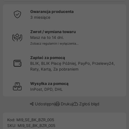
Gwarancja producenta
3 miesiące
Zwrot / wymiana towaru
Masz na to 14 dni.
Zobacz regulamin i wyłączenia...
Zapłać za pomocą
BLIK, BLIK Płacę Później, PayPo, Przelewy24,
Raty, Kartą, Za pobraniem
Wysyłka za pomocą
InPost, DPD, DHL
Udostępnij
Drukuj
Zgłoś błąd
Kod: MI9_SE_BK_BZR_005
SKU: MI9_SE_BK_BZR_005