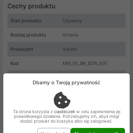
Cechy produktu
Stan produktu
Używany
Rodzaj produktu
Antena
Producent
Xiaomi
Kod
MI9_SE_BK_BZR_005
SKU
MI9_SE_BK_BZR_005
Dbamy o Twoją prywatność
EAN
5904506102136
Gwarancja
3 miesiące
Ta strona korzysta z
ciasteczek
w celu zapewnienia jej
producenta
prawidłowego działania. Potrzebujemy ich, abyś mógł
dodać produkt do koszyka albo się zalogować.
Osoba odpowiedzialna i bezpieczeństwo