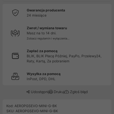
Gwarancja producenta
24 miesiące
Zwrot / wymiana towaru
Masz na to 14 dni.
Zobacz regulamin i wyłączenia...
Zapłać za pomocą
BLIK, BLIK Płacę Później, PayPo, Przelewy24,
Raty, Kartą, Za pobraniem
Wysyłka za pomocą
InPost, DPD, DHL
Udostępnij
Drukuj
Zgłoś błąd
Kod: AEROPGSEVO-MINI-G-BK
SKU: AEROPGSEVO-MINI-G-BK