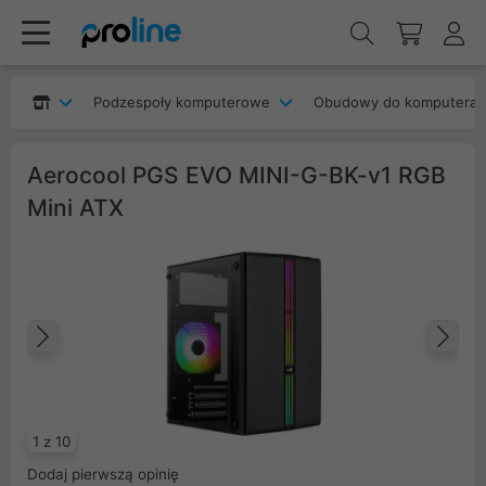
Podzespoły komputerowe
Obudowy do komputera
Aerocool PGS EVO MINI-G-BK-v1 RGB
Mini ATX
Poprzedni
Na
1 z 10
Dodaj pierwszą opinię