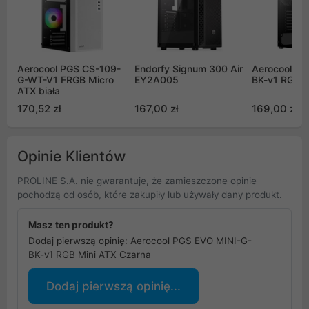
Aerocool PGS CS-109-
Endorfy Signum 300 Air
Aerocool P
G-WT-V1 FRGB Micro
EY2A005
BK-v1 RGB c
ATX biała
170,52 zł
167,00 zł
169,00 zł
Opinie Klientów
PROLINE S.A. nie gwarantuje, że zamieszczone opinie
pochodzą od osób, które zakupiły lub używały dany produkt.
Masz ten produkt?
Dodaj pierwszą opinię: Aerocool PGS EVO MINI-G-
BK-v1 RGB Mini ATX Czarna
Dodaj pierwszą opinię...