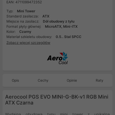
EAN: 4711099472352
Typ:
Mini Tower
Standard zasilacza:
ATX
Miejsce na zasilacz:
Dół obudowy z tyłu
Format płyty głównej:
MicroATX, Mini-ITX
Kolor:
Czarny
Materiał szkieletu obudowy:
0.5.. Stal SPCC
Zobacz więcej szczegółów
Opis
Cechy
Opinie
Raty
Aerocool PGS EVO MINI-G-BK-v1 RGB Mini
ATX Czarna
Wydajna obudowa typu mini tower z unikalną