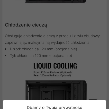
Chłodzenie cieczą
Obsługuje chłodzenie cieczą z przodu i z tyłu obudowy,
zapewniając maksymalną wydajność chłodzenia.
Przód: chłodnica 120 mm (opcjonalnie)
Tył: chłodnica 120 mm (opcjonalnie)
Dbamy o Twoją prywatność