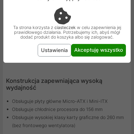
Ta strona korzysta z
ciasteczek
w celu zapewnienia jej
prawidłowego działania. Potrzebujemy ich, abyś mógł
dodać produkt do koszyka albo się zalogować.
Akceptuję wszystko
Ustawienia
Konstrukcja zapewniająca wysoką
wydajność
Obsługuje płyty główne Micro-ATX i Mini-ITX
Obsługuje chłodnice procesora do 156 mm
Obsługuje wysokiej klasy karty graficzne do 260 mm
(bez frontowego wentylatora)