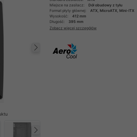
Miejsce na zasilacz:
Dół obudowy z tyłu
Format płyty głównej:
ATX, MicroATX, Mini-ITX
Wysokość:
412 mm
Długość:
395 mm
Zobacz więcej szczegółów
Następny
uktu
Następny