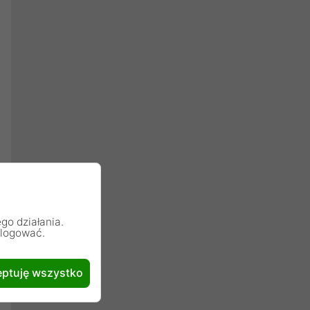
go działania.
alogować.
ptuję wszystko