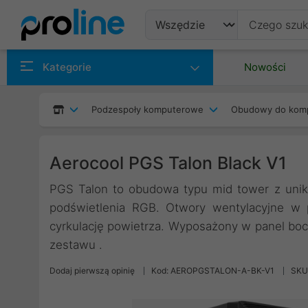
Produkty
Kategorie
Nowości
Producenci
Podzespoły komputerowe
Obudowy do kom
Kategorie
Aerocool PGS Talon Black V1
PGS Talon to obudowa typu mid tower z uni
podświetlenia RGB. Otwory wentylacyjne w 
cyrkulację powietrza. Wyposażony w panel boc
zestawu .
Dodaj pierwszą opinię
Kod: AEROPGSTALON-A-BK-V1
SKU