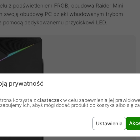
nelu z podświetleniem FRGB, obudowa Raider Mini
iem swoją obudowę PC dzięki wbudowanym trybom
 za pomocą dedykowanemu przyciskowi LED.
ją prywatność
trona korzysta z
ciasteczek
w celu zapewnienia jej prawidłowe
rzebujemy ich, abyś mógł dodać produkt do koszyka albo się z
Akce
Ustawienia