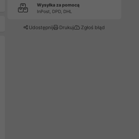
Wysyłka za pomocą
InPost, DPD, DHL
Udostępnij
Drukuj
Zgłoś błąd