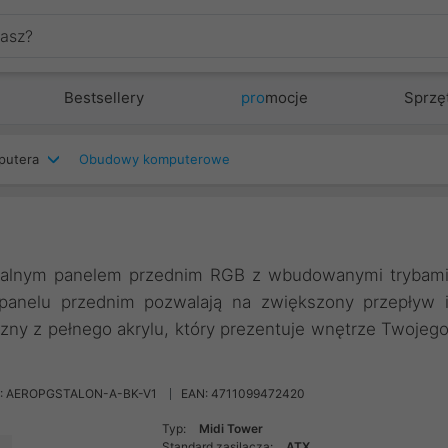
Bestsellery
pro
mocje
Sprzę
putera
Obudowy komputerowe
kalnym panelem przednim RGB z wbudowanymi trybam
panelu przednim pozwalają na zwiększony przepływ 
zny z pełnego akrylu, który prezentuje wnętrze Twojeg
: AEROPGSTALON-A-BK-V1
EAN: 4711099472420
Typ:
Midi Tower
Standard zasilacza:
ATX