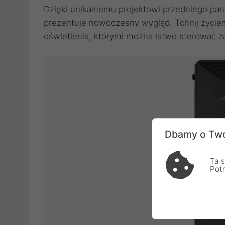
Dzięki unikalnemu projektowi przedniego pa
prezentuje nowoczesny wygląd. Tchnij życ
oświetlenia, którymi można łatwo sterować
Dbamy o Two
Ta s
Pot