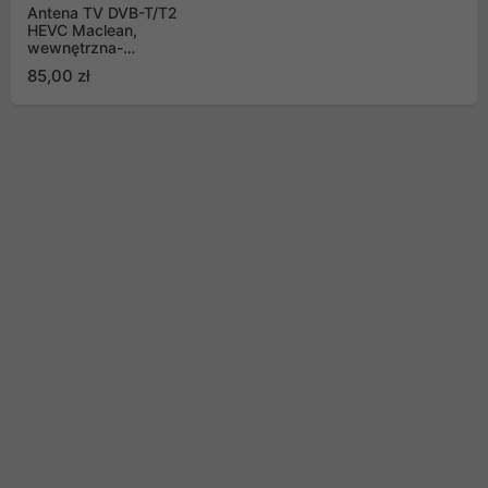
Antena TV DVB-T/T2
HEVC Maclean,
wewnętrzna-
zewnętrzna, czarna,
85,00 zł
MCTV-970