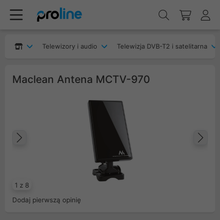
Telewizory i audio
Telewizja DVB-T2 i satelitarna
Maclean Antena MCTV-970
Poprzedni
Na
1 z 8
Dodaj pierwszą opinię