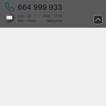
664 999 933
pon. - pt.
9:00 - 17:00
sob. - niedz.
nieczynne
pomoc@proline.pl
Dołącz do nas
Zgłoś błąd na stronie
Proline SA z siedzibą w Mirkowie (55-095), przy ul. Brzozowej 5,
wpisana do rejestru przedsiębiorców Krajowego Rejestru Sądowego
przez Sąd Rejonowy dla Wrocławia-Fabrycznej we Wrocławiu, VI
Wydział Gospodarczy Krajowego Rejestru Sądowego pod nr KRS:
0000282071, NIP: 8951898022, REGON: 020482041, BDO:
000437899. Kapitał zakładowy Spółki wynosi 500000,00 zł i został
on opłacony w całości.
© proline 1996 - 2026. Wszelkie prawa zastrzeżone.