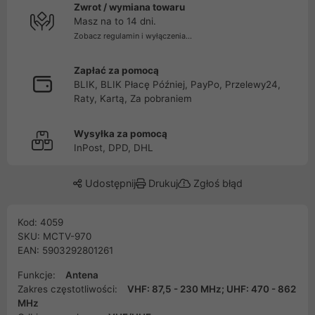
Zwrot / wymiana towaru
Masz na to 14 dni.
Zobacz regulamin i wyłączenia...
Zapłać za pomocą
BLIK, BLIK Płacę Później, PayPo, Przelewy24,
Raty, Kartą, Za pobraniem
Wysyłka za pomocą
InPost, DPD, DHL
Udostępnij
Drukuj
Zgłoś błąd
Kod: 4059
SKU: MCTV-970
EAN: 5903292801261
Funkcje:
Antena
Zakres częstotliwości:
VHF: 87,5 - 230 MHz; UHF: 470 - 862
MHz