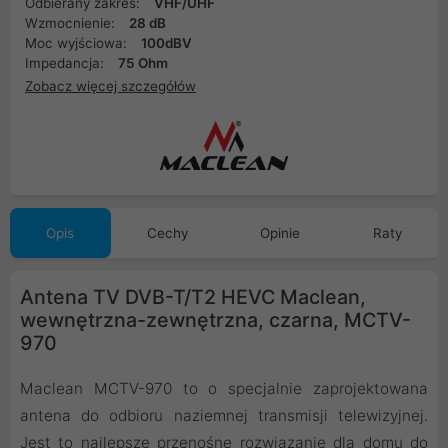
Odbierany zakres:
VHF/UHF
Wzmocnienie:
28 dB
Moc wyjściowa:
100dBV
Impedancja:
75 Ohm
Zobacz więcej szczegółów
Opis
Cechy
Opinie
Raty
Antena TV DVB-T/T2 HEVC Maclean,
wewnętrzna-zewnętrzna, czarna, MCTV-
970
Maclean MCTV-970 to o specjalnie zaprojektowana
antena do odbioru naziemnej transmisji telewizyjnej.
Jest to najlepsze przenośne rozwiązanie dla domu do