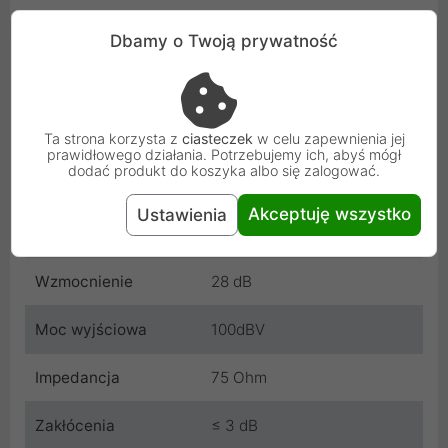
Dbamy o Twoją prywatność
Cechy produktu
Funkcje
Antena
Ta strona korzysta z
ciasteczek
w celu zapewnienia jej
prawidłowego działania. Potrzebujemy ich, abyś mógł
Zakres częstotliwości
VHF: 87,5 - 230 MHz; UHF:
dodać produkt do koszyka albo się zalogować.
470 - 862 MHz
Akceptuję wszystko
Ustawienia
Odbierany zakres
VHF/UHF
Wzmocnienie
28 dB
Moc wyjściowa
100dBV
Impedancja
75 Ohm
Zakłócenia
≤ 3 dB