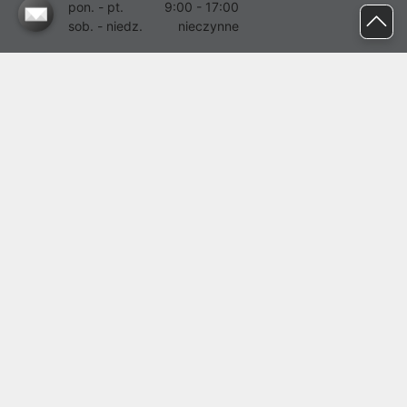
pon. - pt.
9:00 - 17:00
sob. - niedz.
nieczynne
pomoc@proline.pl
Dołącz do nas
Zgłoś błąd na stronie
Proline SA z siedzibą w Mirkowie (55-095), przy ul. Brzozowej 5,
wpisana do rejestru przedsiębiorców Krajowego Rejestru Sądowego
przez Sąd Rejonowy dla Wrocławia-Fabrycznej we Wrocławiu, VI
Wydział Gospodarczy Krajowego Rejestru Sądowego pod nr KRS:
0000282071, NIP: 8951898022, REGON: 020482041, BDO:
000437899. Kapitał zakładowy Spółki wynosi 500000,00 zł i został
on opłacony w całości.
© proline 1996 - 2026. Wszelkie prawa zastrzeżone.