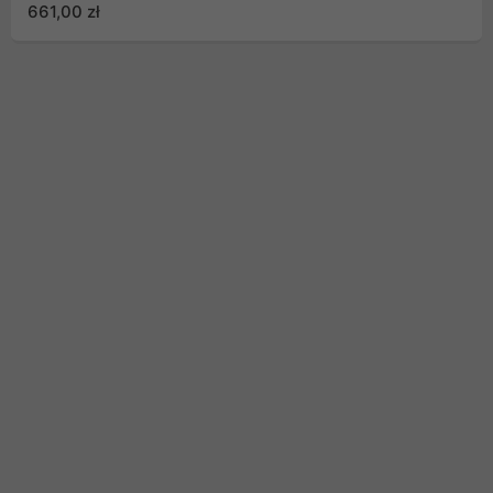
Easy Installation 2K-
661,00 zł
0002