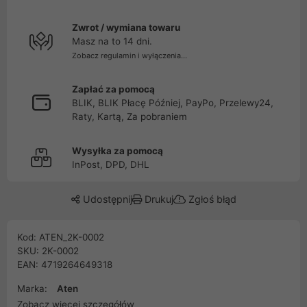
Zwrot / wymiana towaru
Masz na to 14 dni.
Zobacz regulamin i wyłączenia...
Zapłać za pomocą
BLIK, BLIK Płacę Później, PayPo, Przelewy24,
Raty, Kartą, Za pobraniem
Wysyłka za pomocą
InPost, DPD, DHL
Udostępnij
Drukuj
Zgłoś błąd
Kod: ATEN_2K-0002
SKU: 2K-0002
EAN: 4719264649318
Marka:
Aten
Zobacz więcej szczegółów