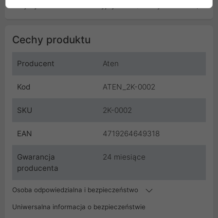
1 x tylny zestaw stabilizacyjny KVM (4 uszy w stelażu)
Cechy produktu
Producent
Aten
Kod
ATEN_2K-0002
SKU
2K-0002
EAN
4719264649318
Gwarancja
24 miesiące
producenta
Osoba odpowiedzialna i bezpieczeństwo
Uniwersalna informacja o bezpieczeństwie