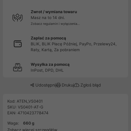
Zwrot / wymiana towaru
Masz na to 14 dni.
Zobacz regulamin i wyłączenia...
Zapłać za pomocą
BLIK, BLIK Płacę Później, PayPo, Przelewy24,
Raty, Kartą, Za pobraniem
Wysyłka za pomocą
InPost, DPD, DHL
Udostępnij
Drukuj
Zgłoś błąd
Kod: ATEN_VS0401
SKU: VS0401-AT-G
EAN: 4710423778474
Waga:
660 g
Zobacz więcej szczegółów