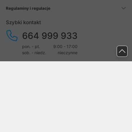
Regulaminy i regulacje
Szybki kontakt
664 999 933
pon. - pt.
9:00 - 17:00
sob. - niedz.
nieczynne
pomoc@proline.pl
Dołącz do nas
Zgłoś błąd na stronie
Proline SA z siedzibą w Mirkowie (55-095), przy ul. Brzozowej 5,
wpisana do rejestru przedsiębiorców Krajowego Rejestru Sądowego
przez Sąd Rejonowy dla Wrocławia-Fabrycznej we Wrocławiu, VI
Wydział Gospodarczy Krajowego Rejestru Sądowego pod nr KRS: