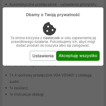
Automatyczne przełączanie - ustawianie priorytetu
na potrzeby automatycznego przełączania na
Dbamy o Twoją prywatność
podłączony port
Blokada przycisków - blokuje przyciski na panelu
przednim
Ta strona korzysta z
ciasteczek
w celu zapewnienia jej
prawidłowego działania. Potrzebujemy ich, abyś mógł
dodać produkt do koszyka albo się zalogować.
Akceptuję wszystko
Ustawienia
Zawartość opakowania
1x 4-portowy przełącznik VGA VS0401 z obsługą
audio
1x zasilacz
1x instrukcja obsługi