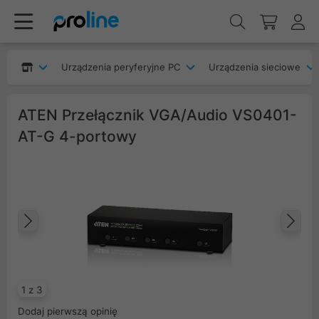
Urządzenia peryferyjne PC
Urządzenia sieciowe
ATEN Przełącznik VGA/Audio VS0401-
AT-G 4-portowy
Poprzedni
Na
1 z 3
Dodaj pierwszą opinię