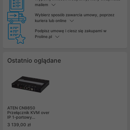
mailem
Wybierz sposób zawarcia umowy, poprzez
kuriera lub online
Podpisz umowę i ciesz się zakupami w
Proline.pl
Ostatnio oglądane
ATEN CN9850
Przełącznik KVM over
IP 1-portowy
przełącznik KVM over
3 139,00 zł
IP HDMI 4K z 1