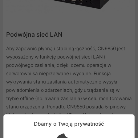
Podwójna sieć LAN
Aby zapewnić płynną i stabilną łączność, CN9850 jest
wyposażony w funkcję podwójnej sieci LAN i
podwójnego zasilania, dzięki czemu operacje w
serwerowni są nieprzerwane i wydajne. Funkcja
wykrywania stanu zasilania automatycznie wysyła
powiadomienia o zdarzeniach, gdy urządzenia są w
trybie offline (np. awaria zasilania) w celu monitorowania
stanu urządzenia. Ponadto CN9850 posiada 5-pinowy
blok zacisków przekaźnika / DI (wejście cyfrowe)
umożliwiający zdalne ponowne uruchomienie lokalnego
Dbamy o Twoją prywatność
serwera i odbieranie cyfrowego sygnału wejściowego z