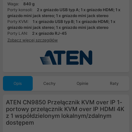
Waga:
840 g
Porty konsoli:
2 x gniazdo USB typ A; 1 x gniazdo HDMI; 1 x
gniazdo mini jack stereo; 1 x gniazdo mini jack stereo
Porty KVM:
1 x gniazdo USB typ B; 1 x gniazdo HDMI; 1 x
gniazdo mini jack stereo; 1 x gniazdo mini jack stereo
Porty LAN:
2 x gniazdo RJ-45
Zobacz więcej szczegółów
Opis
Cechy
Opinie
Raty
ATEN CN9850 Przełącznik KVM over IP 1-
portowy przełącznik KVM over IP HDMI 4K
z 1 współdzielonym lokalnym/zdalnym
dostępem