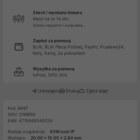
Zwrot / wymiana towaru
Masz na to 14 dni.
Zobacz regulamin i wyłączenia...
Zapłać za pomocą
BLIK, BLIK Płacę Później, PayPo, Przelewy24,
Raty, Kartą, Za pobraniem
Wysyłka za pomocą
InPost, DPD, DHL
Udostępnij
Drukuj
Zgłoś błąd
Kod: 8497
SKU: CN9850
EAN: 4710469349324
Rodzaj urządzenia:
KVM over IP
Wymiary:
20.00 x 15.05 x 2.84 mm