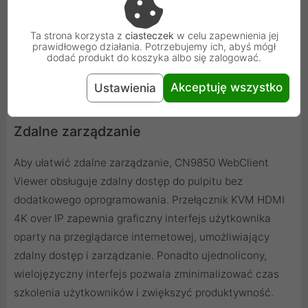
podłączonego urządzenia wejściowego / alarmowego w
celu powiadamiania o krytycznych zdarzeniach.
Ta strona korzysta z
ciasteczek
w celu zapewnienia jej
prawidłowego działania. Potrzebujemy ich, abyś mógł
dodać produkt do koszyka albo się zalogować.
Akceptuję wszystko
Ustawienia
Zdalne zarządzanie
Aby ułatwić zdalne zarządzanie, CN9850 WebClient
Viewer obsługuje zdalny dostęp do pulpitu bez
dodatkowego oprogramowania. Przełącznik KVM HDMI
4K over IP zapewnia graficzny interfejs użytkownika
oparty na przeglądarce internetowej, umożliwiający
zdalny dostęp i zarządzanie. Ponadto ujednolicony,
wielojęzyczny interfejs pozwala zminimalizować czas
szkolenia użytkowników i zwiększyć produktywność.