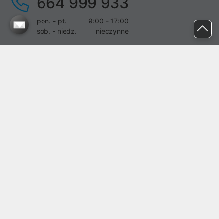
664 999 933
pon. - pt.
9:00 - 17:00
sob. - niedz.
nieczynne
pomoc@proline.pl
Dołącz do nas
Zgłoś błąd na stronie
Proline SA z siedzibą w Mirkowie (55-095), przy ul. Brzozowej 5,
wpisana do rejestru przedsiębiorców Krajowego Rejestru Sądowego
przez Sąd Rejonowy dla Wrocławia-Fabrycznej we Wrocławiu, VI
Wydział Gospodarczy Krajowego Rejestru Sądowego pod nr KRS:
0000282071, NIP: 8951898022, REGON: 020482041, BDO:
000437899. Kapitał zakładowy Spółki wynosi 500000,00 zł i został
on opłacony w całości.
© proline 1996 - 2026. Wszelkie prawa zastrzeżone.