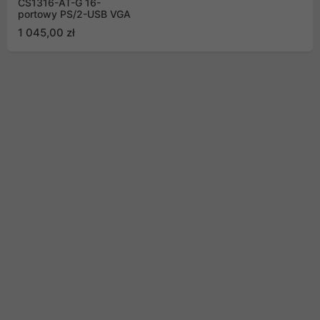
CS1316-AT-G 16-
portowy PS/2-USB VGA
1 045,00 zł