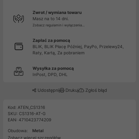
Zwrot / wymiana towaru
Masz na to 14 dni.
Zobacz regulamin i wyłączenia...
Zapłać za pomocą
BLIK, BLIK Płacę Później, PayPo, Przelewy24,
Raty, Kartą, Za pobraniem
Wysyłka za pomocą
InPost, DPD, DHL
Udostępnij
Drukuj
Zgłoś błąd
Kod: ATEN_CS1316
SKU: CS1316-AT-G
EAN: 4710423774209
Obudowa:
Metal
Zobacz więcej szczegółów