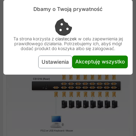
Dbamy o Twoją prywatność
Schemat:
Ta strona korzysta z
ciasteczek
w celu zapewnienia jej
prawidłowego działania. Potrzebujemy ich, abyś mógł
dodać produkt do koszyka albo się zalogować.
Akceptuję wszystko
Ustawienia