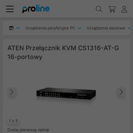
Urządzenia peryferyjne PC
Urządzenia sieciowe
ATEN Przełącznik KVM CS1316-AT-G
16-portowy
Poprzedni
Na
1 z 3
Dodaj pierwszą opinię