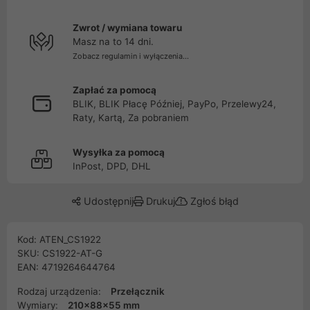
Zwrot / wymiana towaru
Masz na to 14 dni.
Zobacz regulamin i wyłączenia...
Zapłać za pomocą
BLIK, BLIK Płacę Później, PayPo, Przelewy24,
Raty, Kartą, Za pobraniem
Wysyłka za pomocą
InPost, DPD, DHL
Udostępnij
Drukuj
Zgłoś błąd
Kod: ATEN_CS1922
SKU: CS1922-AT-G
EAN: 4719264644764
Rodzaj urządzenia:
Przełącznik
Wymiary:
210x88x55 mm