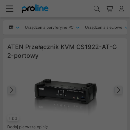
Urządzenia peryferyjne PC
Urządzenia sieciowe
ATEN Przełącznik KVM CS1922-AT-G
2-portowy
Poprzedni
Na
1 z 3
Dodaj pierwszą opinię