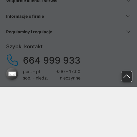
Wsparcie klienta i serwis
Informacje o firmie
Regulaminy i regulacje
Szybki kontakt
664 999 933
pon. - pt.
9:00 - 17:00
sob. - niedz.
nieczynne
pomoc@proline.pl
Dołącz do nas
Zgłoś błąd na stronie