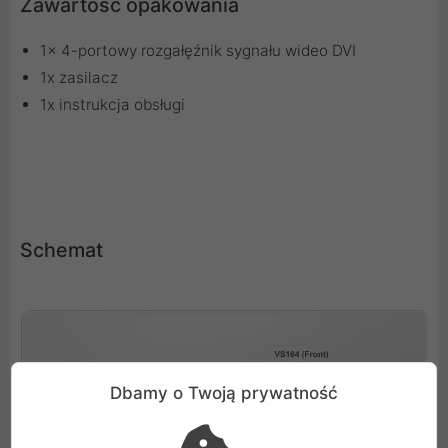
Zawartość opakowania
1x 4-portowy rozgałęźnik sygnału wideo DVI
1x zasilacz
1x instrukcja obsługi
Schemat
Dbamy o Twoją prywatność