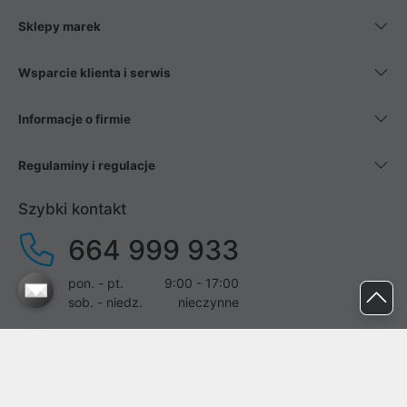
Sklepy marek
Wsparcie klienta i serwis
Informacje o firmie
Regulaminy i regulacje
Szybki kontakt
664 999 933
pon. - pt.
9:00 - 17:00
sob. - niedz.
nieczynne
pomoc@proline.pl
Dołącz do nas