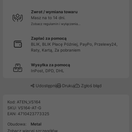
Zwrot / wymiana towaru
Masz na to 14 dni.
Zobacz regulamin i wyłączenia...
Zapłać za pomocą
BLIK, BLIK Płacę Później, PayPo, Przelewy24,
Raty, Kartą, Za pobraniem
Wysyłka za pomocą
InPost, DPD, DHL
Udostępnij
Drukuj
Zgłoś błąd
Kod: ATEN_VS164
SKU: VS164-AT-G
EAN: 4710423773325
Obudowa:
Metal
Zobacz więcej szczegółów