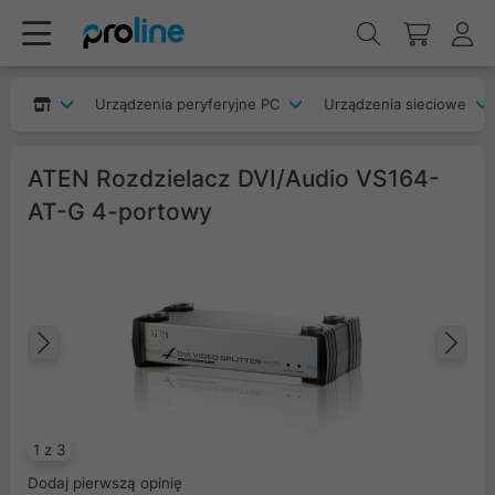
Urządzenia peryferyjne PC
Urządzenia sieciowe
ATEN Rozdzielacz DVI/Audio VS164-
AT-G 4-portowy
Poprzedni
Na
1 z 3
Dodaj pierwszą opinię