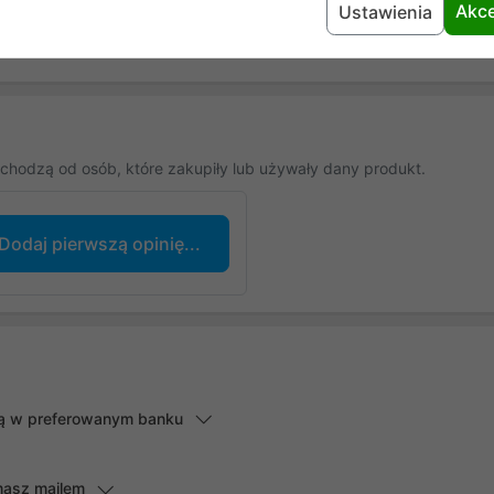
Akce
Ustawienia
chodzą od osób, które zakupiły lub używały dany produkt.
Dodaj pierwszą opinię...
lną w preferowanym banku
masz mailem