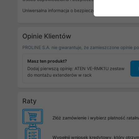
Uniwersalna informacja o bezpieczeństwie
Opinie Klientów
PROLINE S.A. nie gwarantuje, że zamieszczone opinie po
Masz ten produkt?
Dodaj pierwszą opinię: ATEN VE-RMK1U zestaw
do montażu extenderów w rack
Raty
Złóż zamówienie i wybierz płatność rata
Wypełnij wniosek kredytowy, który otrzy