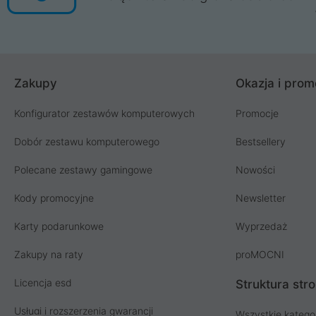
Zakupy
Okazja i prom
Konfigurator zestawów komputerowych
Promocje
Dobór zestawu komputerowego
Bestsellery
Polecane zestawy gamingowe
Nowości
Kody promocyjne
Newsletter
Karty podarunkowe
Wyprzedaż
Zakupy na raty
proMOCNI
Licencja esd
Struktura str
Usługi i rozszerzenia gwarancji
Wszystkie katego