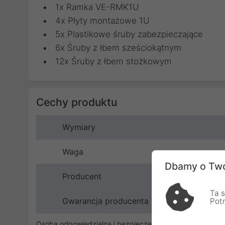
1x Ramka VE-RMK1U
4x Płyty montażowe 1U
5x Plastikowe śruby zabezpieczające
6x Śruby z łbem sześciokątnym
12x Śruby z łbem stożkowym
Cechy produktu
Wymiary
Waga
Dbamy o Two
Producent
Ta s
Gwarancja producenta
Pot
Osoba odpowiedzialna i bezpieczeństwo