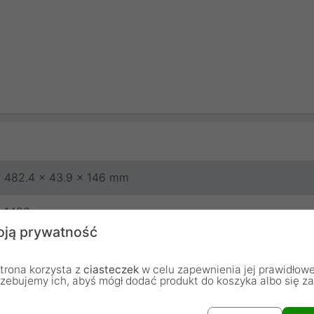
482.4 x 43.9 x 146 mm
1420 g
ją prywatność
Aten
trona korzysta z
ciasteczek
w celu zapewnienia jej prawidłowe
24 miesiące
rzebujemy ich, abyś mógł dodać produkt do koszyka albo się z