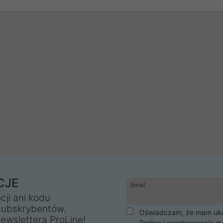
CJE
Email
cji ani kodu
subskrybentów.
Oświadczam, że mam ukoń
ewslettera ProLine!
Proline i przetwarzanie m