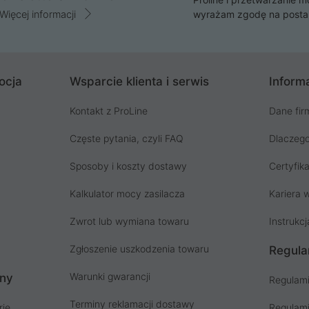
Więcej informacji
wyrażam zgodę na posta
ocja
Wsparcie klienta i serwis
Informa
Kontakt z ProLine
Dane fir
Częste pytania, czyli FAQ
Dlaczego
Sposoby i koszty dostawy
Certyfika
Kalkulator mocy zasilacza
Kariera w
Zwrot lub wymiana towaru
Instrukcj
Zgłoszenie uszkodzenia towaru
Regula
Warunki gwarancji
ony
Regulami
Terminy reklamacji dostawy
rie
Regulami