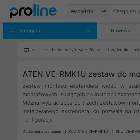
Produkty
Kategorie
Nowości
Producenci
Urządzenia peryferyjne PC
Urządzenia siec
Kategorie
ATEN VE-RMK1U zestaw do mo
Zestaw montażu ekstendera wideo w szafi
montażowych, służących do instalacji eksten
Można wybrać spośród trzech zestawów mont
instalowanego ekstendera, co pozwala na uz
konfiguracji.
Dodaj pierwszą opinię
Kod: ATEN_VE-RMK1U
SKU: VE-RM