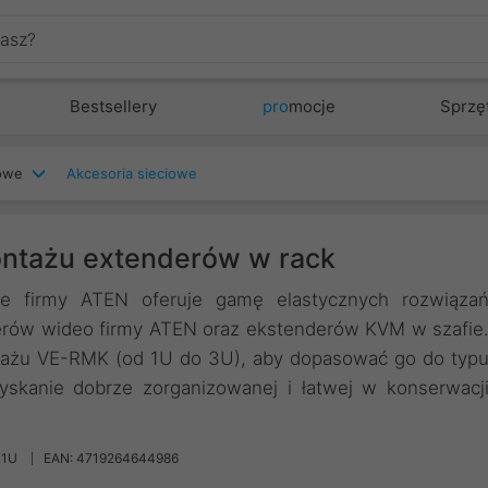
Bestsellery
pro
mocje
Sprzę
iowe
Akcesoria sieciowe
ntażu extenderów w rack
e firmy ATEN oferuje gamę elastycznych rozwiąza
derów wideo firmy ATEN oraz ekstenderów KVM w szafie
ażu VE-RMK (od 1U do 3U), aby dopasować go do typ
yskanie dobrze zorganizowanej i łatwej w konserwacj
K1U
EAN: 4719264644986