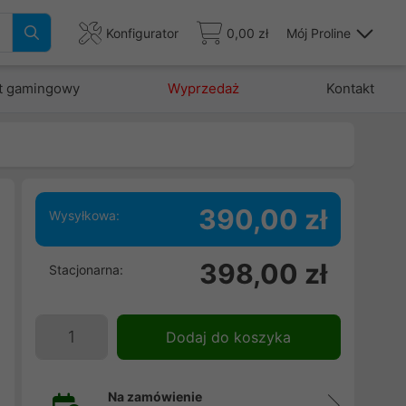
Konfigurator
0,00 zł
Mój Proline
t gamingowy
Wyprzedaż
Kontakt
390,00 zł
Wysyłkowa:
ń
398,00 zł
Stacjonarna:
.
u
i
Dodaj do koszyka
Na zamówienie