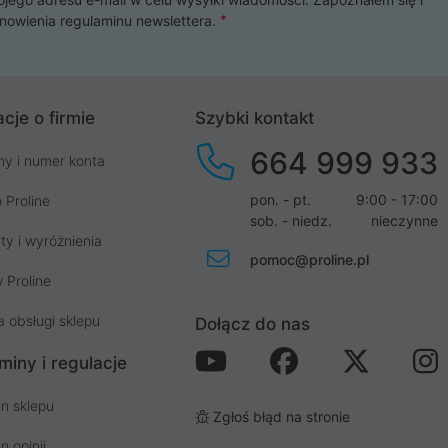
nowienia
regulaminu newslettera
.
cje o firmie
Szybki kontakt
664 999 933
my i numer konta
pon. - pt.
9:00 - 17:00
 Proline
sob. - niedz.
nieczynne
ty i wyróżnienia
pomoc@proline.pl
 Proline
a obsługi sklepu
Dołącz do nas
miny i regulacje
n sklepu
Zgłoś błąd na stronie
n opinii