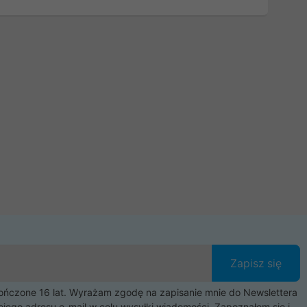
Zapisz się
czone 16 lat. Wyrażam zgodę na zapisanie mnie do Newslettera
ojego adresu e-mail w celu wysyłki wiadomości. Zapoznałem się i