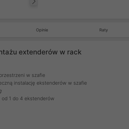
Następny
Opinie
Raty
tażu extenderów w rack
rzestrzeni w szafie
eczną instalację ekstenderów w szafie
ę
e od 1 do 4 ekstenderów