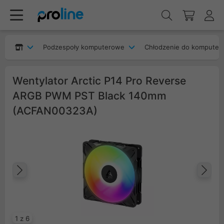
Podzespoły komputerowe
Chłodzenie do komputer
Wentylator Arctic P14 Pro Reverse
ARGB PWM PST Black 140mm
(ACFAN00323A)
Poprzedni
Na
1 z 6