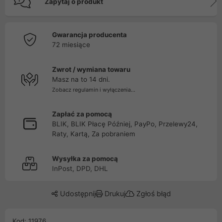
Zapytaj o produkt
Gwarancja producenta
72 miesiące
Zwrot / wymiana towaru
Masz na to 14 dni.
Zobacz regulamin i wyłączenia...
Zapłać za pomocą
BLIK, BLIK Płacę Później, PayPo, Przelewy24,
Raty, Kartą, Za pobraniem
Wysyłka za pomocą
InPost, DPD, DHL
Udostępnij
Drukuj
Zgłoś błąd
Kod: 11976