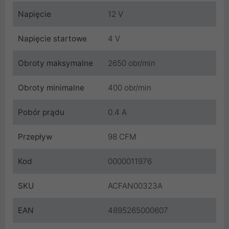
Napięcie
12 V
Napięcie startowe
4 V
Obroty maksymalne
2650 obr/min
Obroty minimalne
400 obr/min
Pobór prądu
0.4 A
Przepływ
98 CFM
Kod
0000011976
SKU
ACFAN00323A
EAN
4895265000607