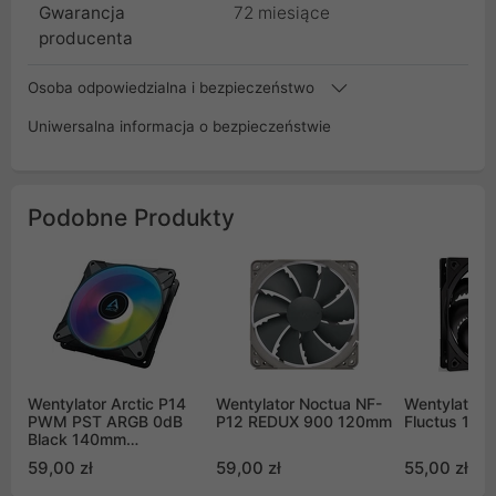
Gwarancja
72 miesiące
producenta
Osoba odpowiedzialna i bezpieczeństwo
Uniwersalna informacja o bezpieczeństwie
Podobne Produkty
Wentylator Arctic P14
Wentylator Noctua NF-
Wentylator 
PWM PST ARGB 0dB
P12 REDUX 900 120mm
Fluctus 12
Black 140mm
(ACFAN00239A)
59,00 zł
59,00 zł
55,00 zł