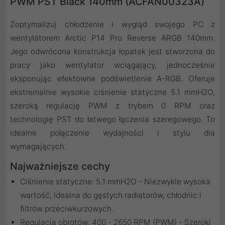
PWM PST Black 140mm (ACFAN00323A)
Zoptymalizuj chłodzenie i wygląd swojego PC z
wentylatorem Arctic P14 Pro Reverse ARGB 140mm.
Jego odwrócona konstrukcja łopatek jest stworzona do
pracy jako wentylator wciągający, jednocześnie
eksponując efektowne podświetlenie A-RGB. Oferuje
ekstremalnie wysokie ciśnienie statyczne 5.1 mmH2O,
szeroką regulację PWM z trybem 0 RPM oraz
technologię PST do łatwego łączenia szeregowego. To
idealne połączenie wydajności i stylu dla
wymagających.
Najważniejsze cechy
Ciśnienie statyczne: 5.1 mmH2O - Niezwykle wysoka
wartość, idealna do gęstych radiatorów, chłodnic i
filtrów przeciwkurzowych.
Regulacja obrotów: 400 - 2650 RPM (PWM) - Szeroki