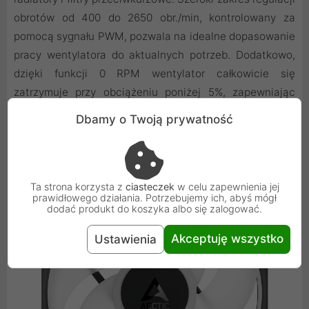
obrotów od 400 do 2650 obr./min, kontrolowany za
pomocą sygnału PWM, pozwala na idealne dopasowanie
pracy wentylatora do aktualnych potrzeb. Dodatkowo,
dzięki funkcji 0 RPM wentylator całkowicie się
zatrzymuje przy obciążeniu poniżej 5%, zapewniając
absolutną ciszę podczas spoczynku.
Dbamy o Twoją prywatność
Ta strona korzysta z
ciasteczek
w celu zapewnienia jej
prawidłowego działania. Potrzebujemy ich, abyś mógł
dodać produkt do koszyka albo się zalogować.
Akceptuję wszystko
Ustawienia