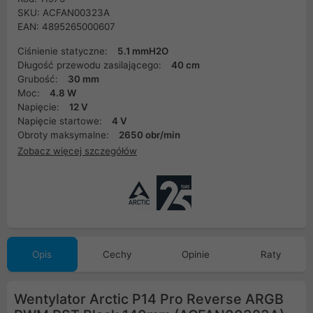
SKU: ACFAN00323A
EAN: 4895265000607
Ciśnienie statyczne:
5.1 mmH2O
Długość przewodu zasilającego:
40 cm
Grubość:
30 mm
Moc:
4.8 W
Napięcie:
12 V
Napięcie startowe:
4 V
Obroty maksymalne:
2650 obr/min
Zobacz więcej szczegółów
Opis
Cechy
Opinie
Raty
Wentylator Arctic P14 Pro Reverse ARGB