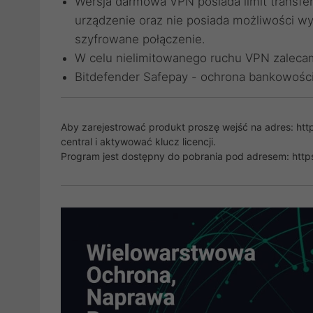
Wersja darmowa VPN posiada limit transf
urządzenie oraz nie posiada możliwości wy
szyfrowane połączenie.
W celu nielimitowanego ruchu VPN zaleca
Bitdefender Safepay - ochrona bankowości
Aby zarejestrować produkt proszę wejść na adres:
htt
central i aktywować klucz licencji.
Program jest dostępny do pobrania pod adresem:
http