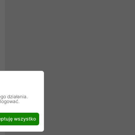
go działania.
alogować.
ptuję wszystko