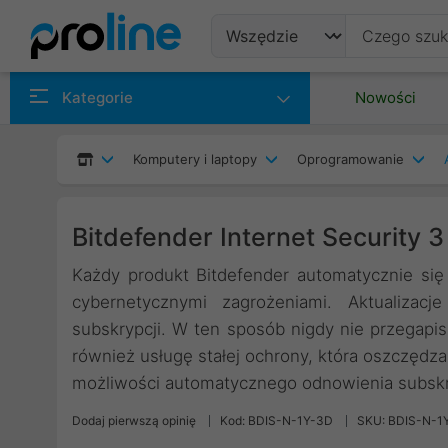
Produkty
Kategorie
Nowości
Producenci
Komputery i laptopy
Oprogramowanie
Kategorie
Bitdefender Internet Security 
Każdy produkt Bitdefender automatycznie się 
cybernetycznymi zagrożeniami. Aktualiza
subskrypcji. W ten sposób nigdy nie przegapis
również usługę stałej ochrony, która oszczędza 
możliwości automatycznego odnowienia subskr
Dodaj pierwszą opinię
Kod: BDIS-N-1Y-3D
SKU: BDIS-N-1