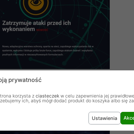
ją prywatność
cji
trona korzysta z
ciasteczek
w celu zapewnienia jej prawidłowe
nej aktywacji
rzebujemy ich, abyś mógł dodać produkt do koszyka albo się z
zymania klucza
Akce
Ustawienia