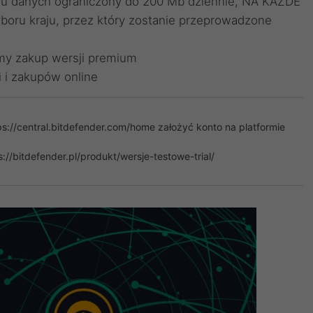
eru danych ograniczony do 200 Mb dziennie, NA KAŻDE
boru kraju, przez który zostanie przeprowadzone
my zakup wersji premium
 i zakupów online
ps://central.bitdefender.com/home
założyć konto na platformie
s://bitdefender.pl/produkt/wersje-testowe-trial/