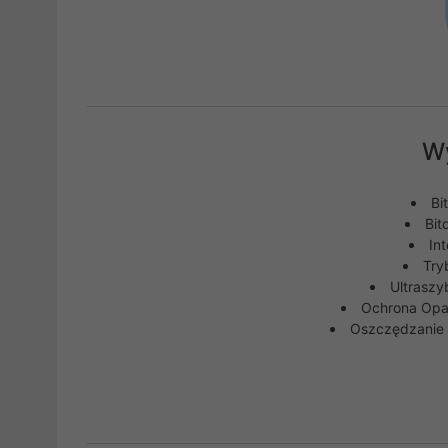
W
Bi
Bit
In
Tryb
Ultraszy
Ochrona Opa
Oszczędzanie B