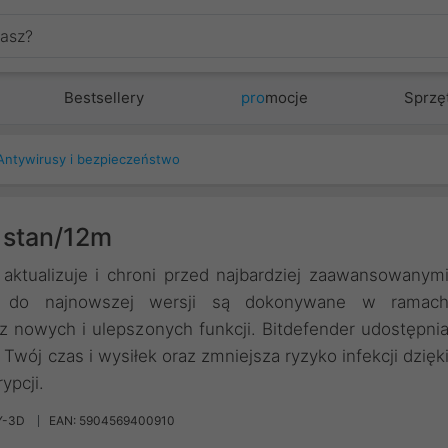
Bestsellery
pro
mocje
Sprzę
Antywirusy i bezpieczeństwo
3 stan/12m
aktualizuje i chroni przed najbardziej zaawansowanym
cje do najnowszej wersji są dokonywane w ramac
z nowych i ulepszonych funkcji. Bitdefender udostępni
Twój czas i wysiłek oraz zmniejsza ryzyko infekcji dzięk
ypcji.
Y-3D
EAN: 5904569400910