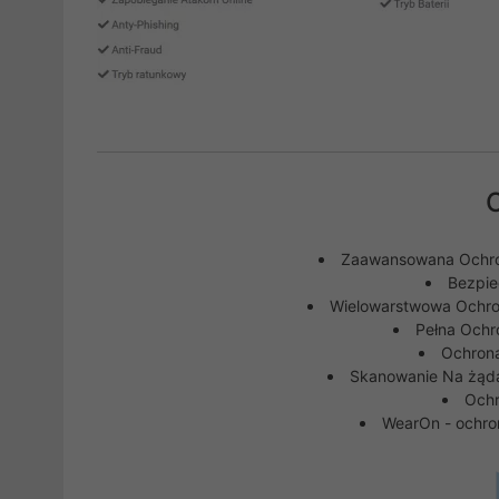
Zaawansowana Ochro
Bezpie
Wielowarstwowa Ochr
Pełna Ochr
Ochron
Skanowanie Na żądani
Ochr
WearOn - ochro