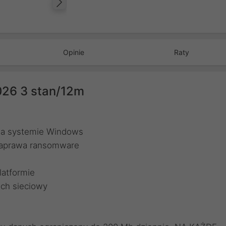
Następny
Opinie
Raty
2026 3 stan/12m
 na systemie Windows
naprawa ransomware
latformie
ruch sieciowy