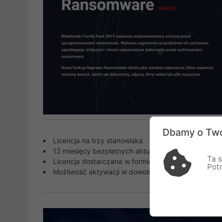
Dbamy o Two
Licencja na trzy stanowiska
12 miesięcy bezpłatnych aktualizacji w ramach licen
Ta s
Licencja dostarczana w formie klucza do samodziel
Pot
Możliwość aktywacji w dowolnym momencie od otr