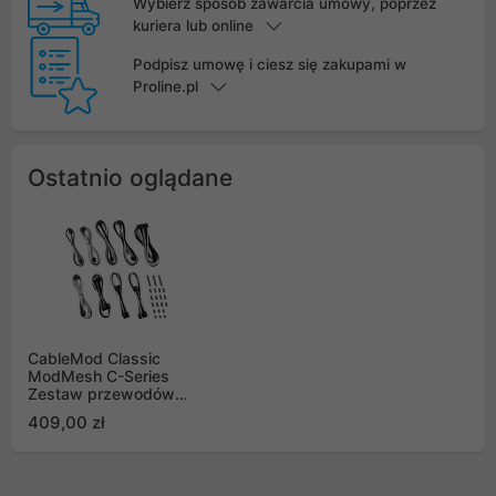
Wybierz sposób zawarcia umowy, poprzez
kuriera lub online
Podpisz umowę i ciesz się zakupami w
Proline.pl
Ostatnio oglądane
CableMod Classic
ModMesh C-Series
Zestaw przewodów
Corsair RMi, RMx,
409,00 zł
czarno-biały