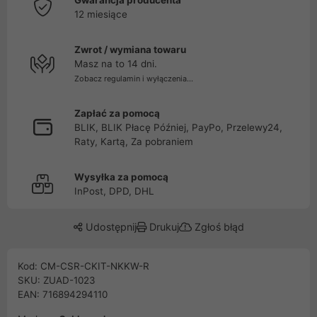
Gwarancja producenta
12 miesiące
Zwrot / wymiana towaru
Masz na to 14 dni.
Zobacz regulamin i wyłączenia...
Zapłać za pomocą
BLIK, BLIK Płacę Później, PayPo, Przelewy24,
Raty, Kartą, Za pobraniem
Wysyłka za pomocą
InPost, DPD, DHL
Udostępnij
Drukuj
Zgłoś błąd
Kod: CM-CSR-CKIT-NKKW-R
SKU: ZUAD-1023
EAN: 716894294110