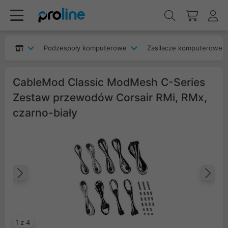
Podzespoły komputerowe
Zasilacze komputerowe
CableMod Classic ModMesh C-Series
Zestaw przewodów Corsair RMi, RMx,
czarno-biały
Poprzedni
Na
1 z 4