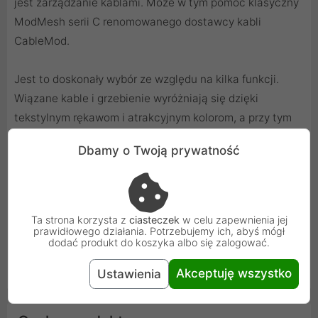
jest zarządzanie kablami. Może w tym pomóc klasyczny
ModMesh serii C renomowanego dostawcy kabli
CableMod.
Jest to doskonały wybór ze względu na kilka funkcji.
Wiązane kable i grzebienie wyróżniają się dzięki
tekstylnym rękawom i atrakcyjnym kolorom, a przy tym
pomagają utrzymać porządek.
Dbamy o Twoją prywatność
Klasyczne kable ModMesh serii C mają zastąpić kable
zasilające Corsair RMi, RMx i RM (Black Label). Mają tę
zaletę, że są wyjątkowo trwałe, dlatego zapewniają
Ta strona korzysta z
ciasteczek
w celu zapewnienia jej
prawidłowego działania. Potrzebujemy ich, abyś mógł
bezpieczne połączenie wszystkich komponentów.
dodać produkt do koszyka albo się zalogować.
Możesz być pewny, że twój system otrzymuje stabilne
zasilanie i również wygląda świetnie.
Akceptuję wszystko
Ustawienia