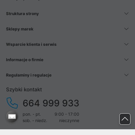
Struktura strony
Sklepy marek
Wsparcie klienta i serwis
Informacje o firmie
Regulaminy i regulacje
Szybki kontakt
664 999 933
pon. - pt.
9:00 - 17:00
sob. - niedz.
nieczynne
pomoc@proline.pl