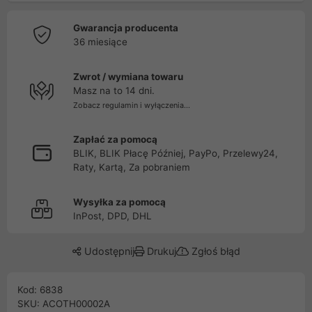
Gwarancja producenta
36 miesiące
Zwrot / wymiana towaru
Masz na to 14 dni.
Zobacz regulamin i wyłączenia...
Zapłać za pomocą
BLIK, BLIK Płacę Później, PayPo, Przelewy24,
Raty, Kartą, Za pobraniem
Wysyłka za pomocą
InPost, DPD, DHL
Udostępnij
Drukuj
Zgłoś błąd
Kod: 6838
SKU: ACOTH00002A