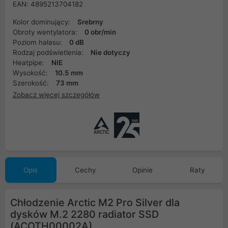
EAN: 4895213704182
Kolor dominujący:
Srebrny
Obroty wentylatora:
0 obr/min
Poziom hałasu:
0 dB
Rodzaj podświetlenia:
Nie dotyczy
Heatpipe:
NIE
Wysokość:
10.5 mm
Szerokość:
73 mm
Zobacz więcej szczegółów
Opis
Cechy
Opinie
Raty
Chłodzenie Arctic M2 Pro Silver dla
dysków M.2 2280 radiator SSD
(ACOTH00002A)