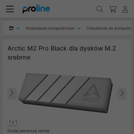
Podzespoły komputerowe
Chłodzenie do komputer
Arctic M2 Pro Black dla dysków M.2
srebrne
Poprzedni
Na
1 z 1
Dodaj pierwszą opinię