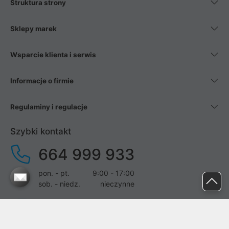
Struktura strony
Sklepy marek
Wsparcie klienta i serwis
Informacje o firmie
Regulaminy i regulacje
Szybki kontakt
664 999 933
pon. - pt.
9:00 - 17:00
sob. - niedz.
nieczynne
pomoc@proline.pl
Dołącz do nas