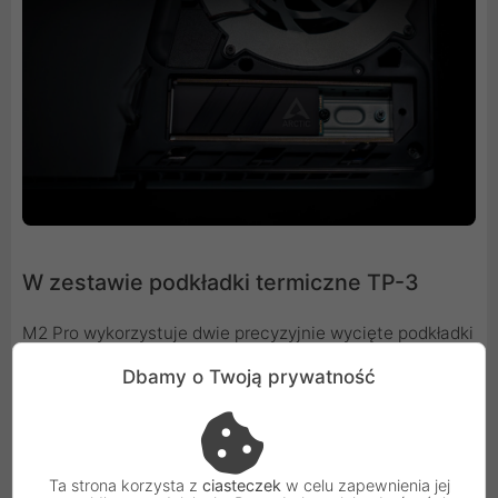
W zestawie podkładki termiczne TP-3
M2 Pro wykorzystuje dwie precyzyjnie wycięte podkładki
termiczne ARCTIC TP-3. Ze względu na swoją miękkość
Dbamy o Twoją prywatność
są one szczególnie odpowiednie jako podkładki
termiczne do dysków SSD M.2, ponieważ optymalnie
dostosowują się do różnicy wysokości elementów
generujących ciepło. Ponadto TP-3 oferuje doskonałą
Ta strona korzysta z
ciasteczek
w celu zapewnienia jej