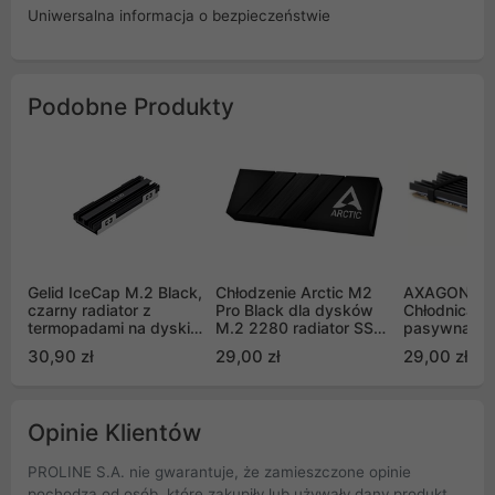
Uniwersalna informacja o bezpieczeństwie
Podobne Produkty
Gelid IceCap M.2 Black,
Chłodzenie Arctic M2
AXAGON CL
czarny radiator z
Pro Black dla dysków
Chłodnica a
termopadami na dyski
M.2 2280 radiator SSD
pasywna do
(HS-M2-SSD-21)
(ACOTH00001A)
SSD, ALU ko
30,90 zł
29,00 zł
29,00 zł
silikonowe p
termiczne, 
3mm
Opinie Klientów
PROLINE S.A. nie gwarantuje, że zamieszczone opinie
pochodzą od osób, które zakupiły lub używały dany produkt.