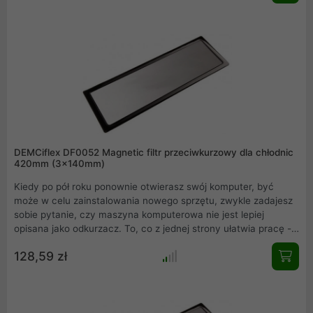
DEMCiflex DF0052 Magnetic filtr przeciwkurzowy dla chłodnic
420mm (3x140mm)
Kiedy po pół roku ponownie otwierasz swój komputer, być
może w celu zainstalowania nowego sprzętu, zwykle zadajesz
sobie pytanie, czy maszyna komputerowa nie jest lepiej
opisana jako odkurzacz. To, co z jednej strony ułatwia pracę -
wystarczy wyobrazić sobie, o ile częściej trzeba by sprzątać
128,59 zł
pokój, gdyby cały brud nie był na wszelki wypadek zbierany
przez komputer - z drugiej strony oznacza czasochłonne
czyszczenie wnętrza komputera.