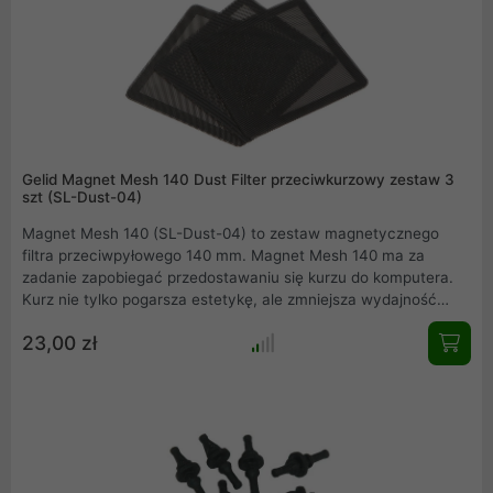
Gelid Magnet Mesh 140 Dust Filter przeciwkurzowy zestaw 3
szt (SL-Dust-04)
Magnet Mesh 140 (SL-Dust-04) to zestaw magnetycznego
filtra przeciwpyłowego 140 mm. Magnet Mesh 140 ma za
zadanie zapobiegać przedostawaniu się kurzu do komputera.
Kurz nie tylko pogarsza estetykę, ale zmniejsza wydajność
chłodzenia, a także może gromadzić pewną ilość pojemności
23,00 zł
elektrycznej i przewodności, co wpływa na niezawodność i
żywotność komputera.