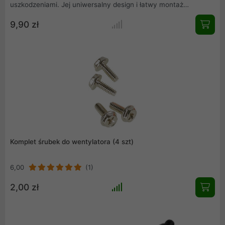
uszkodzeniami. Jej uniwersalny design i łatwy montaż
sprawiają, że idealnie pasuje do większości obudów PC, łącząc
9,90 zł
funkcjonalność z eleganckim wyglądem.
Komplet śrubek do wentylatora (4 szt)
6,00
(1)
2,00 zł