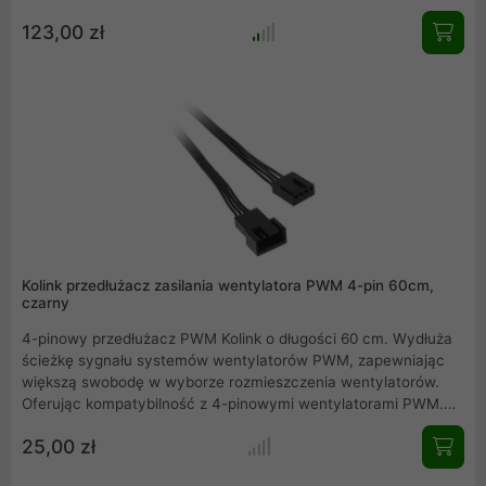
123,00 zł
Kolink przedłużacz zasilania wentylatora PWM 4-pin 60cm,
czarny
4-pinowy przedłużacz PWM Kolink o długości 60 cm. Wydłuża
ścieżkę sygnału systemów wentylatorów PWM, zapewniając
większą swobodę w wyborze rozmieszczenia wentylatorów.
Oferując kompatybilność z 4-pinowymi wentylatorami PWM.
Aby zwiększyć wszechstronność, ten kabel można również
25,00 zł
podłączyć do standardowych wentylatorów 3-pinowych, które
następnie mogą pracować w sposób nieregulowany.