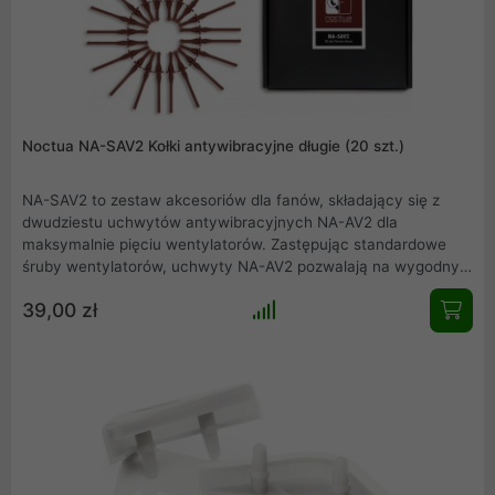
Noctua NA-SAV2 Kołki antywibracyjne długie (20 szt.)
NA-SAV2 to zestaw akcesoriów dla fanów, składający się z
dwudziestu uchwytów antywibracyjnych NA-AV2 dla
maksymalnie pięciu wentylatorów. Zastępując standardowe
śruby wentylatorów, uchwyty NA-AV2 pozwalają na wygodny,
szybki i pozbawiony wibracji montaż wentylatorów w
39,00 zł
standardowych otworach montażowych wentylatorów.
Dwustronna konstrukcja ułatwia pracę z NA-AV2 w
środowiskach o ograniczonej przestrzeni, a dzięki
zastosowaniu najwyższej jakości gumy te mocowania są
wyjątkowo miękkie i jednocześnie bardzo odporne na
rozdarcie. NA-AV2 może drastycznie zredukować odgłosy
materiałowe i sprawia, że ten zestaw jest idealnym
uzupełnieniem dla fanów redux i industrialPPC firmy Noctua.