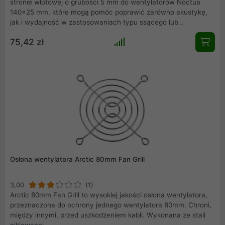
stronie wlotowej o grubości 5 mm do wentylatorów Noctua
140x25 mm, które mogą pomóc poprawić zarówno akustykę,
jak i wydajność w zastosowaniach typu ssącego lub
ciągnącego, w których wentylator zasysa powietrze przez
75,42 zł
przeszkody, takie jak kratki, płyty perforowane, panele
siatkowe, filtry czy radiatory. Odsuwając wentylator od
przeszkody, element dystansowy wlotu NA-IS1 zmniejsza
turbulencje napływu, co może nie tylko poprawić przepływ
powietrza, ale także znacznie obniżyć ogólny poziom hałasu i
sprawić, że dźwięk wentylatora będzie przyjemniejszy dla
ucha.
Osłona wentylatora Arctic 80mm Fan Grill
3,00
(1)
Arctic 80mm Fan Grill to wysokiej jakości osłona wentylatora,
przeznaczona do ochrony jednego wentylatora 80mm. Chroni,
między innymi, przed uszkodzeniem kabli. Wykonana ze stali
niklowanej .