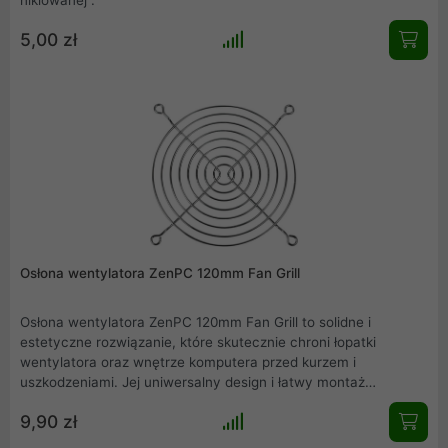
5,00 zł
Osłona wentylatora ZenPC 120mm Fan Grill
Osłona wentylatora ZenPC 120mm Fan Grill to solidne i
estetyczne rozwiązanie, które skutecznie chroni łopatki
wentylatora oraz wnętrze komputera przed kurzem i
uszkodzeniami. Jej uniwersalny design i łatwy montaż
sprawiają, że idealnie pasuje do większości obudów PC, łącząc
9,90 zł
funkcjonalność z eleganckim wyglądem.