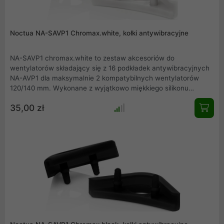
Noctua NA-SAVP1 Chromax.white, kołki antywibracyjne
NA-SAVP1 chromax.white to zestaw akcesoriów do
wentylatorów składający się z 16 podkładek antywibracyjnych
NA-AVP1 dla maksymalnie 2 kompatybilnych wentylatorów
120/140 mm. Wykonane z wyjątkowo miękkiego silikonu
podkładki NA-AVP1 minimalizują przenoszenie nawet
35,00 zł
najmniejszych wibracji, zachowując jednocześnie pełną
kompatybilność ze standardowymi śrubami do wentylatorów i
większością innych systemów montażowych. Jednocześnie
edycja chromax.white jest idealna do dodawania białych
akcentów do wentylatorów chromax i industrialPPC firmy
Noctua w celu dostosowania ich kolorystyki do indywidualnych
motywów konstrukcyjnych.