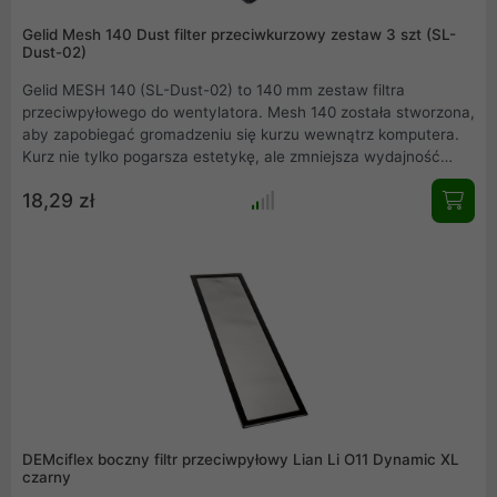
Gelid Mesh 140 Dust filter przeciwkurzowy zestaw 3 szt (SL-
Dust-02)
Gelid MESH 140 (SL-Dust-02) to 140 mm zestaw filtra
przeciwpyłowego do wentylatora. Mesh 140 została stworzona,
aby zapobiegać gromadzeniu się kurzu wewnątrz komputera.
Kurz nie tylko pogarsza estetykę, ale zmniejsza wydajność
chłodzenia, a także może gromadzić pewną ilość pojemności
18,29 zł
elektrycznej i przewodności, co wpływa na niezawodność i
żywotność komputera.
DEMciflex boczny filtr przeciwpyłowy Lian Li O11 Dynamic XL
czarny