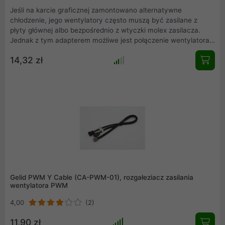
Jeśli na karcie graficznej zamontowano alternatywne
chłodzenie, jego wentylatory często muszą być zasilane z
płyty głównej albo bezpośrednio z wtyczki molex zasilacza.
Jednak z tym adapterem możliwe jest połączenie wentylatora
bezpośrednio do karty graficznej. W tym celu specjalne 2-
14,32 zł
pinowe złącze wentylatora VGA jest podłączone do
konwencjonalnego 3-pinowego złącza. Umożliwia ona również
podłączenie wymienionego wentylatora w zasilaczu.
Gelid PWM Y Cable (CA-PWM-01), rozgałeziacz zasilania
wentylatora PWM
4,00
(2)
11,90 zł