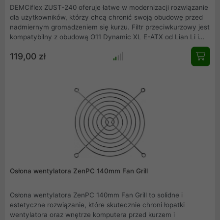
DEMCiflex ZUST-240 oferuje łatwe w modernizacji rozwiązanie
dla użytkowników, którzy chcą chronić swoją obudowę przed
nadmiernym gromadzeniem się kurzu. Filtr przeciwkurzowy jest
kompatybilny z obudową O11 Dynamic XL E-ATX od Lian Li i
jest przymocowany do bocznego panelu obudowy. Dzięki
119,00 zł
magnesom w ramce filtra, montaż jest prosty i nie wymaga
użycia narzędzi.
Osłona wentylatora ZenPC 140mm Fan Grill
Osłona wentylatora ZenPC 140mm Fan Grill to solidne i
estetyczne rozwiązanie, które skutecznie chroni łopatki
wentylatora oraz wnętrze komputera przed kurzem i