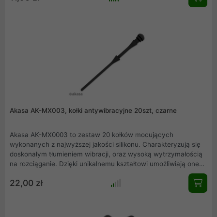
Akasa AK-MX003, kołki antywibracyjne 20szt, czarne
Akasa AK-MX0003 to zestaw 20 kołków mocujących
wykonanych z najwyższej jakości silikonu. Charakteryzują się
doskonałym tłumieniem wibracji, oraz wysoką wytrzymałością
na rozciąganie. Dzięki unikalnemu kształtowi umożliwiają one
zamontowanie w obudowie nie tylko samego wentylatora, ale
22,00 zł
również grilla.