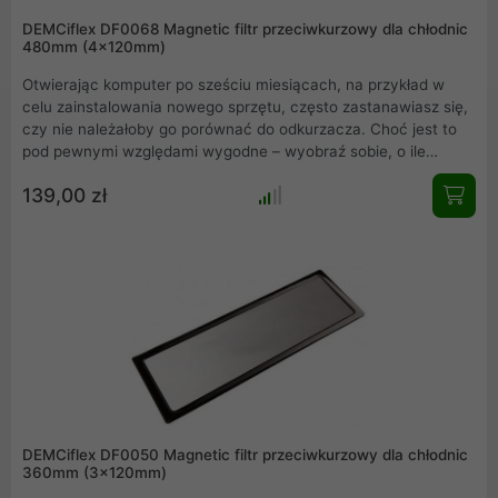
DEMCiflex DF0068 Magnetic filtr przeciwkurzowy dla chłodnic
480mm (4x120mm)
Otwierając komputer po sześciu miesiącach, na przykład w
celu zainstalowania nowego sprzętu, często zastanawiasz się,
czy nie należałoby go porównać do odkurzacza. Choć jest to
pod pewnymi względami wygodne – wyobraź sobie, o ile
częściej musiałbyś sprzątać pomieszczenie, gdyby cały ten
139,00 zł
kurz nie był zbierany przez komputer – oznacza to również
czasochłonne czyszczenie wnętrza komputera.
DEMCiflex DF0050 Magnetic filtr przeciwkurzowy dla chłodnic
360mm (3x120mm)