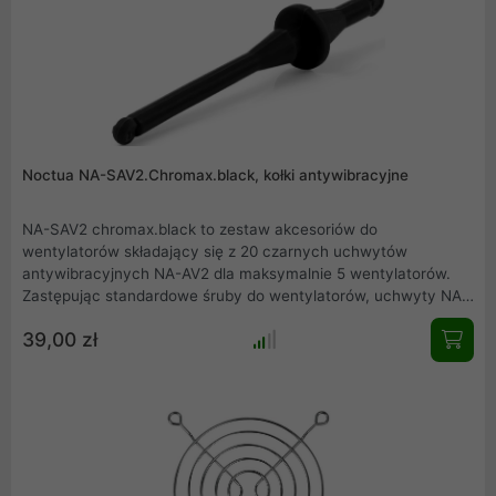
Noctua NA-SAV2.Chromax.black, kołki antywibracyjne
NA-SAV2 chromax.black to zestaw akcesoriów do
wentylatorów składający się z 20 czarnych uchwytów
antywibracyjnych NA-AV2 dla maksymalnie 5 wentylatorów.
Zastępując standardowe śruby do wentylatorów, uchwyty NA-
AV2 umożliwiają wygodny, szybki i pozbawiony wibracji montaż
39,00 zł
wentylatorów w standardowych otworach montażowych dla
wentylatorów obudowych. Jednocześnie edycja chromax.black
jest idealna do tworzenia całkowicie czarnych kompilacji z
wentylatorami industrialPPC firmy Noctua.