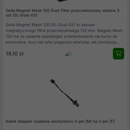
Gelid Magnet Mesh 120 Dust Filter przeciwkurzowy zestaw 3
szt (SL-Dust-03)
Gelid Magnet Mesh 120 (SL-Dust-03) to zestaw
magnetycznego filtra przeciwpyłowego 120 mm. Magnet Mesh
120 ma za zadanie zapobiegać przedostawaniu się kurzu do
komputera. Kurz nie tylko pogarsza estetykę, ale zmniejsza
wydajność chłodzenia, a także może gromadzić pewną ilość
19,10 zł
pojemności elektrycznej i przewodności, co wpływa na
niezawodność i żywotność komputera.
Kolink Adapter zasilania wentylatora 3-pin [M] na 2-pin [F]