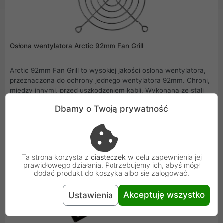
Osłona wentylatora Arctic 92mm Fan Grill
Arctic 92mm Fan Grill to wysokiej jakości osłona wentylatora,
przeznaczona do ochrony jednego wentylatora 92mm. Chroni,
między innymi, przed uszkodzeniem kabli. Wykonana ze stali
niklowanej .
Dbamy o Twoją prywatność
5,90 zł
Ta strona korzysta z
ciasteczek
w celu zapewnienia jej
prawidłowego działania. Potrzebujemy ich, abyś mógł
dodać produkt do koszyka albo się zalogować.
Akceptuję wszystko
Ustawienia