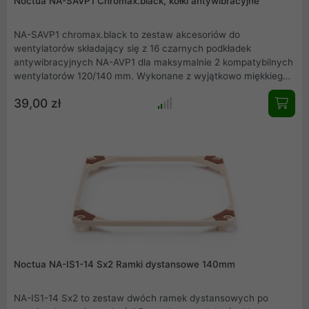
Noctua NA-SAVP1 Chromax.black, kołki antywibracyjne
NA-SAVP1 chromax.black to zestaw akcesoriów do
wentylatorów składający się z 16 czarnych podkładek
antywibracyjnych NA-AVP1 dla maksymalnie 2 kompatybilnych
wentylatorów 120/140 mm. Wykonane z wyjątkowo miękkiego
silikonu podkładki NA-AVP1 minimalizują przenoszenie nawet
39,00 zł
najmniejszych wibracji, zachowując jednocześnie pełną
kompatybilność ze standardowymi śrubami do wentylatorów i
większością innych systemów montażowych. Jednocześnie
edycja chromax.black jest idealna do tworzenia całkowicie
czarnych kompilacji z wentylatorami chromax i industrialPPC
firmy Noctua.
Noctua NA-IS1-14 Sx2 Ramki dystansowe 140mm
NA-IS1-14 Sx2 to zestaw dwóch ramek dystansowych po