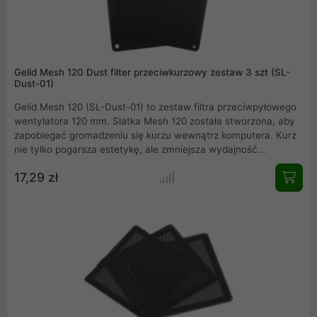
Gelid Mesh 120 Dust filter przeciwkurzowy zestaw 3 szt (SL-
Dust-01)
Gelid Mesh 120 (SL-Dust-01) to zestaw filtra przeciwpyłowego
wentylatora 120 mm. Siatka Mesh 120 została stworzona, aby
zapobiegać gromadzeniu się kurzu wewnątrz komputera. Kurz
nie tylko pogarsza estetykę, ale zmniejsza wydajność
chłodzenia, a także może gromadzić pewną ilość pojemności
17,29 zł
elektrycznej i przewodności, co wpływa na niezawodność i
żywotność komputera.