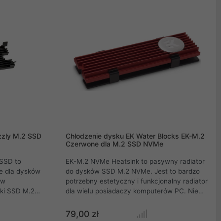
i skuteczne chłodzenie oraz dwie silikonowe
opaski umożliwiające łatwy montaż.
zzly M.2 SSD
Chłodzenie dysku EK Water Blocks EK-M.2
Czerwone dla M.2 SSD NVMe
 SSD to
EK-M.2 NVMe Heatsink to pasywny radiator
e dla dysków
do dysków SSD M.2 NVMe. Jest to bardzo
 w
potrzebny estetyczny i funkcjonalny radiator
ki SSD M.2
dla wielu posiadaczy komputerów PC. Nie
zewać
jest tajemnicą, że dyski SSD M.2 NVMe
o
mogą bardzo łatwo się przegrzać i zostać
79,00 zł
adku
poddane dławieniu termicznemu, co