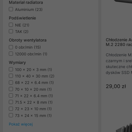
Materiał radiatora
Aluminium
(23)
Podświetlenie
NIE
(21)
TAK
(2)
Chłodzenie Ar
Obroty wentylatora
M.2 2280 ra
0 obr/min
(15)
12000 obr/min
(1)
Chłodzenie M2
czarnym i sr
Wymiary
skuteczne chł
100 x 20 x 3 mm
(1)
dysków SSD M
110 x 40 x 30 mm
(2)
sprawia, że j
68 x 22 x 6.4 mm
(1)
5 i zapewnia 
29,00 zł
70 x 10 x 20 mm
(1)
dysków twar
71 x 22 x 6.4 mm
(1)
zainstalować 
inteligentnem
71.5 x 22 x 8 mm
(1)
72 x 23 x 10 mm
(1)
73 x 24 x 15 mm
(1)
Pokaż więcej