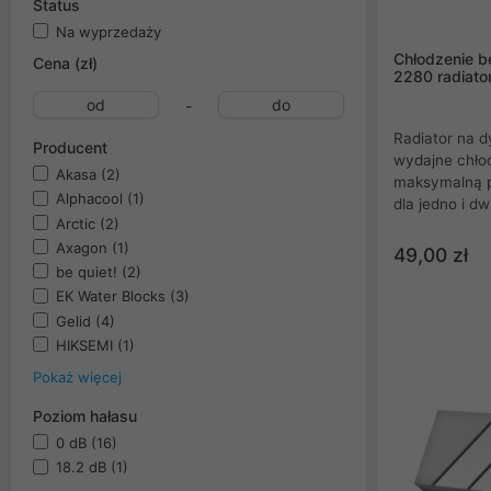
Status
Na wyprzedaży
Chłodzenie b
Cena (zł)
2280 radiato
-
Radiator na 
Producent
wydajne chłod
Akasa
(2)
maksymalną p
Alphacool
(1)
dla jedno i 
Arctic
(2)
2280. Całkow
Axagon
(1)
49,00 zł
be quiet!
(2)
EK Water Blocks
(3)
Gelid
(4)
HIKSEMI
(1)
Pokaż więcej
Poziom hałasu
0 dB
(16)
18.2 dB
(1)