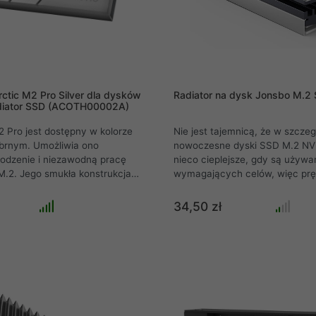
ctic M2 Pro Silver dla dysków
Radiator na dysk Jonsbo M.2
diator SSD (ACOTH00002A)
 Pro jest dostępny w kolorze
Nie jest tajemnicą, że w szczeg
ebrnym. Umożliwia ono
nowoczesne dyski SSD M.2 NVM
odzenie i niezawodną pracę
nieco cieplejsze, gdy są używa
.2. Jego smukła konstrukcja
wymagających celów, więc pr
est kompatybilny z PlayStation
musi być nawet ograniczona. 
optymalne chłodzenie dla
przeciwdziałać temu problemow
34,50 zł
dych SSD M.2 Można go
uzyskać pełną wydajność, profe
bez śrub lub gumek dzięki
Jonsbo opracowali kompaktow
u systemowi klikania.
chłodzenie, które znacznie obn
temperaturę dysku SSD M.2.