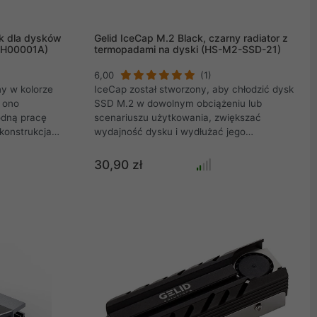
ck dla dysków
Gelid IceCap M.2 Black, czarny radiator z
TH00001A)
termopadami na dyski (HS-M2-SSD-21)
6,00
(1)
ny w kolorze
IceCap został stworzony, aby chłodzić dysk
 ono
SSD M.2 w dowolnym obciążeniu lub
odną pracę
scenariuszu użytkowania, zwiększać
konstrukcja
wydajność dysku i wydłużać jego
 PlayStation
żywotność. Nowo zaprojektowany
nie dla
aluminiowy radiator, 2 wysokowydajne
30,90 zł
żna go
podkładki termiczne GP-Extreme i
k dzięki
bezpieczny montaż zapewniają skuteczne
nia.
odprowadzanie ciepła i pomagają utrzymać
znacznie obniżoną temperaturę pracy
kontrolera SSD typu M.2 i układów pamięci.