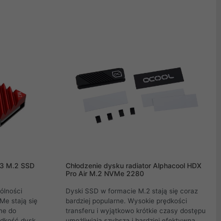
y ograniczana
powoduje utratę wydajności. Radiator
eciwdziałać
zapewnia poprawę temperatury dysków SSD
łać pełną
o 7-30 ° C lub nawet więcej przy
l Grizzly
wystarczającym przepływie powietrza.
icę pasywną,
turę dysku
-3 M.2 SSD
Chłodzenie dysku radiator Alphacool HDX
Pro Air M.2 NVMe 2280
ólności
Dyski SSD w formacie M.2 stają się coraz
e stają się
bardziej popularne. Wysokie prędkości
ne do
transferu i wyjątkowo krótkie czasy dostępu
ędkość dysku
umożliwiają szybszą i bardziej efektywną