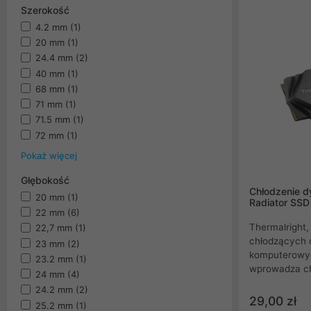
Szerokość
4.2 mm
(1)
20 mm
(1)
24.4 mm
(2)
40 mm
(1)
68 mm
(1)
71 mm
(1)
71.5 mm
(1)
72 mm
(1)
Pokaż więcej
Głębokość
Chłodzenie d
20 mm
(1)
Radiator SS
22 mm
(6)
Thermalright
22,7 mm
(1)
chłodzących 
23 mm
(2)
komputerowyc
23.2 mm
(1)
wprowadza ch
24 mm
(4)
oferujące dos
24.2 mm
(2)
szerokiej ga
29,00 zł
25.2 mm
(1)
Thermalright 