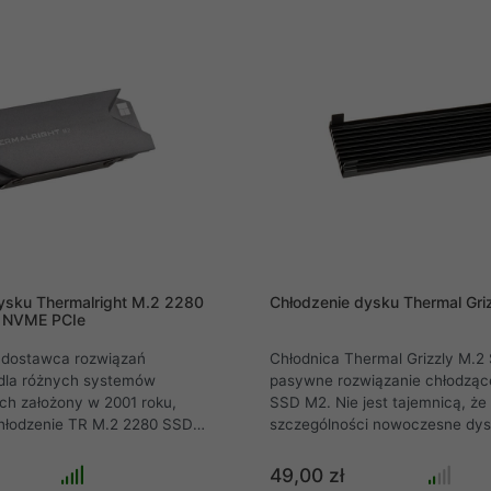
ysku Thermalright M.2 2280
Chłodzenie dysku Thermal Gri
D NVME PCIe
, dostawca rozwiązań
Chłodnica Thermal Grizzly M.2
dla różnych systemów
pasywne rozwiązanie chłodząc
h założony w 2001 roku,
SSD M2. Nie jest tajemnicą, że
łodzenie TR M.2 2280 SSD
szczególności nowoczesne dys
konałe chłodzenie pasywne dla
NVMe potrafią mocno się nagr
my dysków SSD M.2. Radiator
szczególnie gdy są używane d
49,00 zł
M.2 2280 jest zgodny z
wymagających celów. W przyp