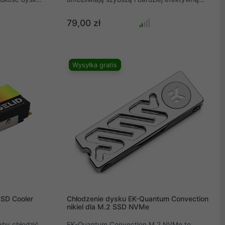
Aby
pracę lub zabawę na komputerze. Aby móc
i i móc
na stałe korzystać z pełnej wydajności dysku
79,00 zł
sjonaliści z
M.2 SSD, Alphacool oferuje chłodzenie HDX
ą pasywną
PRO Air M.2 SSD.
ża
Wysyłka gratis
SD Cooler
Chłodzenie dysku EK-Quantum Convection
nikiel dla M.2 SSD NVMe
aby chłodzić
EK-Quantum Convection M.2 NVMe to