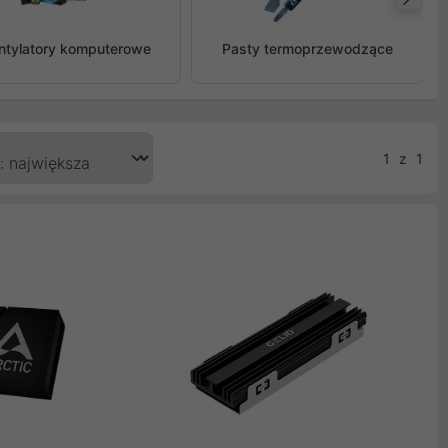
Na
ntylatory komputerowe
Pasty termoprzewodzące
1
z
1