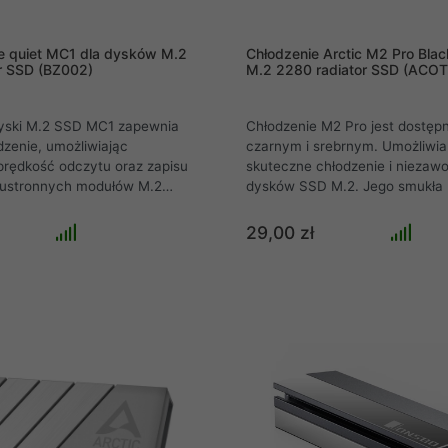
e quiet MC1 dla dysków M.2
Chłodzenie Arctic M2 Pro Bla
r SSD (BZ002)
M.2 2280 radiator SSD (ACO
dyski M.2 SSD MC1 zapewnia
Chłodzenie M2 Pro jest dostęp
zenie, umożliwiając
czarnym i srebrnym. Umożliwia
rędkość odczytu oraz zapisu
skuteczne chłodzenie i niezaw
dwustronnych modułów M.2
dysków SSD M.2. Jego smukła 
icie czarne wykończenie
sprawia, że jest kompatybilny z
zapewnia elegancki wygląd .
5 i zapewnia optymalne chłodze
29,00 zł
dysków twardych SSD M.2 Mo
zainstalować bez śrub lub gume
inteligentnemu systemowi klika