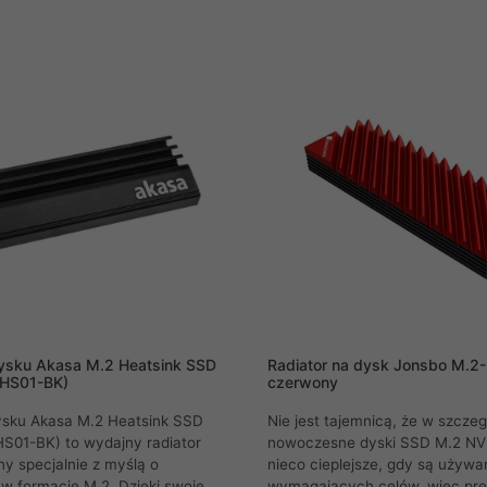
jednostronnych i dwustronnych
uzyskania skrajnej temperatur
zewodnikowych M. Chłodnica
jest wydajność dysku. Aby prz
 M.2 2280 ma wielowymiarową
temu problemowi i móc przywo
e stopu aluminium z
wydajność, specjaliści z Therma
ą dwustronną podkładką
opracowali kompaktową chłodn
firmy Thermalright, która
która znacznie obniża tempera
konałe odprowadzanie ciepła
M.2 SSD .
ach dowolnego dysku SSD M.2.
ysku Akasa M.2 Heatsink SSD
Radiator na dysk Jonsbo M.2
HS01-BK)
czerwony
ysku Akasa M.2 Heatsink SSD
Nie jest tajemnicą, że w szczeg
01-BK) to wydajny radiator
nowoczesne dyski SSD M.2 NVM
y specjalnie z myślą o
nieco cieplejsze, gdy są używa
 formacie M.2. Dzięki swojej
wymagających celów, więc pr