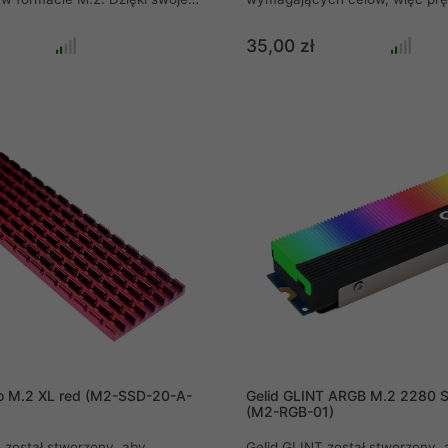
kutecznie obniża temperaturę
musi być nawet ograniczona. 
co zapewnia stabilną i
przeciwdziałać temu problemow
35,00 zł
dajność, a także przedłuża
uzyskać pełną wydajność, profe
ść. Wykonany z wysokiej
Jonsbo opracowali kompaktow
nium, radiator efektywnie
chłodnicę, która znacznie obni
pło, zapobiegając
temperaturę dysku SSD M.2.
u się dysku nawet podczas
 użytkowania.
o M.2 XL red (M2-SSD-20-A-
Gelid GLINT ARGB M.2 2280 S
(M2-RGB-01)
 został stworzony, aby
Gelid GLINT został stworzony, 