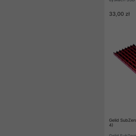
konstrukcji s
pracy dysku, 
33,00 zł
optymalną wy
jego żywotno
jakości alumi
rozprasza cie
przegrzewani
intensywnego
Gelid SubZer
4)
Gelid SubZero