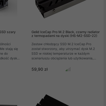
 SSD szary
Gelid IceCap Pro M.2 Black, czarny radiator
z termopadami na dyski (HS-M2-SSD-22)
ólności
Zestaw chłodzący SSD M.2 IceCap Pro
e stają się
został stworzony, aby utrzymać dysk M.2
ne do
SSD w niskiej temperaturze w każdym
ędkość dysku
scenariuszu obciążenia lub użytkowania,
Aby
zwiększyć wydajność dysku i wydłużyć jego
i i móc
żywotność. Spraw, aby Twój dysk SSD był
59,90 zł
sjonaliści z
lodowaty i niesamowicie szybki .
ą pasywne
iża