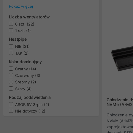
większością 
Pokaż więcej
dysków półpr
Liczba wentylatorów
Thermalright
konstrukcję z
0 szt.
(22)
wysokowydajn
1 szt.
(1)
termiczną IC 
Heatpipe
zapewnia dos
NIE
(21)
po obu stron
TAK
(2)
Kolor dominujący
Czarny
(14)
Czerwony
(3)
Srebrny
(2)
Szary
(4)
Rodzaj podświetlenia
Chłodzenie d
NVMe (A-M2
ARGB 5V 3-pin
(2)
Nie dotyczy
(12)
Chłodzenie d
NVMe (A-M2HS
zaprojektowan
dyskach SSD w