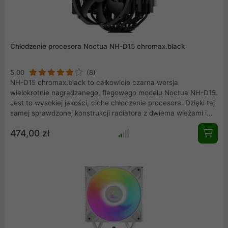
Chłodzenie procesora Noctua NH-D15 chromax.black
5,00
(8)
NH-D15 chromax.black to całkowicie czarna wersja
wielokrotnie nagradzanego, flagowego modelu Noctua NH-D15.
Jest to wysokiej jakości, ciche chłodzenie procesora. Dzięki tej
samej sprawdzonej konstrukcji radiatora z dwiema wieżami i
wentylatorami NF-A15 HS-PWM chromax.black, pozostaje on
474,00 zł
zgodny z udaną formułą NH-D15 polegającą na rywalizacji z
wydajnością chłodzeniami cieczą typu AIO, przy jednoczesnym
zachowaniu doskonale cichej pracy.