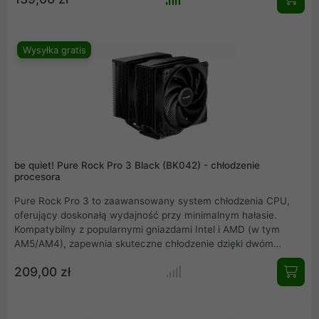
cieplnych są ukryte za przykręcaną aluminiową pokrywą, co
pozwala na płynne wtopienie się w każdą konfigurację PC i
podkreślenie zarówno wydajności, jak i wyglądu.
Wysyłka gratis
be quiet! Pure Rock Pro 3 Black (BK042) - chłodzenie
procesora
Pure Rock Pro 3 to zaawansowany system chłodzenia CPU,
oferujący doskonałą wydajność przy minimalnym hałasie.
Kompatybilny z popularnymi gniazdami Intel i AMD (w tym
AM5/AM4), zapewnia skuteczne chłodzenie dzięki dwóm
wentylatorom Pure Wings 3 120mm PWM. Zbudowany z
209,00 zł
wysokiej jakości materiałów, takich jak miedź i aluminium, oraz
wyposażony w sześć heatpipów, zapewnia optymalną
temperaturę pracy procesora. Cichy, efektywny i łatwy w
montażu.