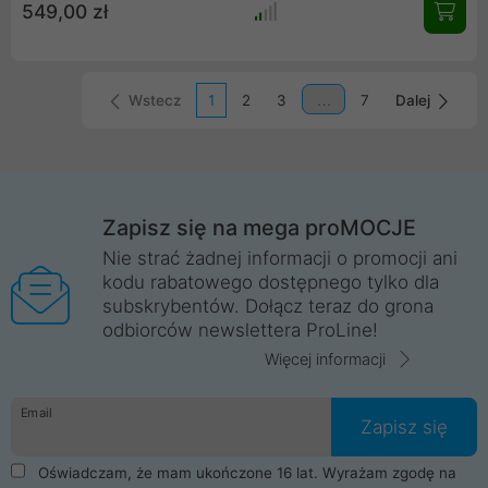
549,00 zł
renomowanego modelu TR4-SP3 z dużym radiatorem i
całkowicie pokrywającą powierzchnią styku, wersja TR5-SP6
wykorzystuje dwa wielokrotnie nagradzane wentylatory NF-
A15 140 mm firmy Noctua sterowane PWM, aby osiągnąć
maksymalną wydajność i znakomita akustyka.
Wstecz
1
2
3
7
Dalej
Zapisz się na mega proMOCJE
Nie strać żadnej informacji o promocji ani
kodu rabatowego dostępnego tylko dla
subskrybentów. Dołącz teraz do grona
odbiorców newslettera ProLine!
Więcej informacji
Email
Zapisz się
Oświadczam, że mam ukończone 16 lat. Wyrażam zgodę na