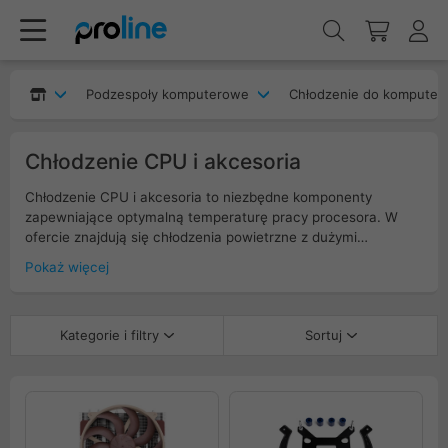
Podzespoły komputerowe
Chłodzenie do komputer
Chłodzenie CPU i akcesoria
Chłodzenie CPU i akcesoria to niezbędne komponenty
zapewniające optymalną temperaturę pracy procesora. W
ofercie znajdują się chłodzenia powietrzne z dużymi
radiatorami i cichymi wentylatorami oraz wydajne chłodzenia
Pokaż więcej
wodne (AIO). Dostępne są także akcesoria, takie jak zapinki,
zestawy montażowe. Odpowiednie chłodzenie procesora
wpływa na stabilność systemu, wydajność i dłuższą
Kategorie i filtry
Sortuj
żywotność sprzętu.