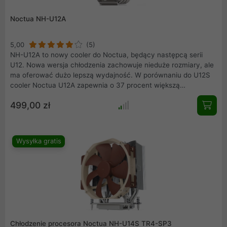
Noctua NH-U12A
5,00
(5)
NH-U12A to nowy cooler do Noctua, będący następcą serii
U12. Nowa wersja chłodzenia zachowuje nieduże rozmiary, ale
ma oferować dużo lepszą wydajność. W porównaniu do U12S
cooler Noctua U12A zapewnia o 37 procent większą
powierzchnię oddawania ciepła oraz znacznie wydajniejsze
499,00 zł
wentylatory. Podstawkę i siedem rurek cieplnych wykonano z
miedzi, a finy z aluminium. Producent dostosował odpowiednio
budowę U12A, by nie było żadnego problemu z jego instalacją
w zestawach z pamięciami o wysokich radiatorach.
Wysyłka gratis
Chłodzenie procesora Noctua NH-U14S TR4-SP3