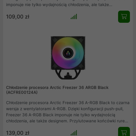
imponuje nie tylko wydajnością chłodzenia, ale także
designem. Przylutowane końcówki rurek cieplnych są ukryte za
109,00 zł
przykręcaną aluminiową pokrywą, co pozwala na płynne
wtopienie się w każdą konfigurację PC i podkreślenie zarówno
wydajności, jak i wyglądu.
Chłodzenie procesora Arctic Freezer 36 ARGB Black
(ACFRE00124A)
Chłodzenie procesora Arctic Freezer 36 A-RGB Black to czarna
wersja z wentylatorami A-RGB. Dzięki konfiguracji push-pull,
Freezer 36 A-RGB Black imponuje nie tylko wydajnością
chłodzenia, ale także designem. Przylutowane końcówki rurek
cieplnych są ukryte za przykręcaną aluminiową pokrywą, co
139,00 zł
pozwala na płynne wtopienie się w każdą konfigurację PC i