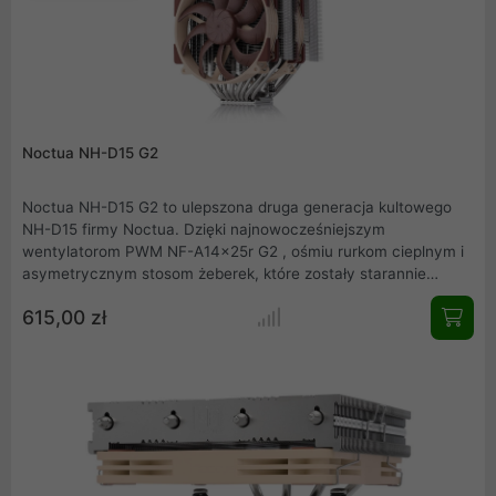
chłodzenia w atrakcyjnej cenie.
Noctua NH-D15 G2
Noctua NH-D15 G2 to ulepszona druga generacja kultowego
NH-D15 firmy Noctua. Dzięki najnowocześniejszym
wentylatorom PWM NF-A14x25r G2 , ośmiu rurkom cieplnym i
asymetrycznym stosom żeberek, które zostały starannie
dostrojone do współpracy z nowymi wentylatorami, NH-D15 G2
615,00 zł
osiąga jeszcze lepszą wydajność z niesamowicie cichą pracą
niż jego nagradzany poprzednik.