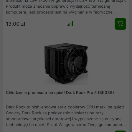
montażu na LGA 1700 (14 generacja) i LGA 1851 (15 generacja).
Produkt może znacznie poprawić wydajność termiczną
komputera, jeśli procesor jest na wyginanie w fabrycznej
zapince płyty głównej. Podczas testowania jej z procesorem
13,00 zł
Intel i5-13600K zaobserwowałem obniżenie temperatury
procesora nawet o 12 stopni C, a w rezultacie zmniejszyłem
prędkość wentylatora. Ramka jest bardzo łatwa w instalacji.
Uwaga - Nie pasuje na Core ULTRA.
Chłodzenie procesora be quiet! Dark Rock Pro 5 (BK036)
Dark Rock to high-endowa seria coolerów CPU marki be quiet!
Coolery Dark Rock są praktycznie niesłyszalne przy
standardowej prędkości obrotowej i wyposażone są w słynną
technologię be quiet! Silent Wings w sercu Twojego komputera.
Są one doskonałe dla podkręconych systemów i