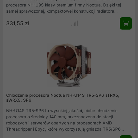
procesora NH-U9S klasy premium firmy Noctua. Dzięki tej
samej sprawdzonej, kompaktowej konstrukcji radiatora
wieżowego 92 mm i wentylatorowi NF-A9 PWM, pozostaje
331,55 zł
wierny udanej formule NH-U9S, łączącej wysoką wydajność
chłodzenia z doskonałą cichą pracą i wyjątkową
kompatybilnością z pamięcią RAM, obudową i PCIe.
Jednocześnie wersja chromax.black z czarnym wentylatorem i
powlekanym na czarno radiatorem łączy te zalety z
eleganckim, niewidocznym wyglądem. NH-U9S to doskonały
wybór dla klientów poszukujących kompaktowego, wysoce
kompatybilny radiator 92 mm, który wygląda równie dobrze, jak
chłodzi.
Chłodzenie procesora Noctua NH-U14S TR5-SP6 sTRX5,
sWRX9, SP6
NH-U14S TR5-SP6 to wysokiej jakości, ciche chłodzenie
procesora o średnicy 140 mm, przeznaczona do stacji
roboczych i serwerów opartych na procesorach AMD
Threadripper i Epyc, które wykorzystują gniazda TR5/SP6
(sTRX5/sWRX9). Zbudowana w oparciu o sprawdzony model