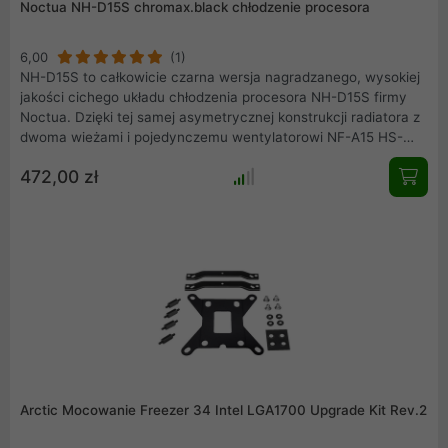
Noctua NH-D15S chromax.black chłodzenie procesora
6,00
(1)
NH-D15S to całkowicie czarna wersja nagradzanego, wysokiej
jakości cichego układu chłodzenia procesora NH-D15S firmy
Noctua. Dzięki tej samej asymetrycznej konstrukcji radiatora z
dwoma wieżami i pojedynczemu wentylatorowi NF-A15 HS-
PWM chromax.black, pozostaje wierny udanej formule NH-
472,00 zł
D15S, łączącej wydajność dwóch wież z doskonałą
kompatybilnością pamięci RAM, obudową i PCIe.
Arctic Mocowanie Freezer 34 Intel LGA1700 Upgrade Kit Rev.2