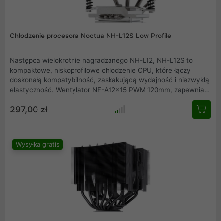
Chłodzenie procesora Noctua NH-L12S Low Profile
Następca wielokrotnie nagradzanego NH-L12, NH-L12S to
kompaktowe, niskoprofilowe chłodzenie CPU, które łączy
doskonałą kompatybilność, zaskakującą wydajność i niezwykłą
elastyczność. Wentylator NF-A12x15 PWM 120mm, zapewnia
jeszcze lepsze chłodzenie niż poprzedni model 92mm. NH-L12S
297,00 zł
jest wyjątkowo uniwersalnym i wydajnym chłodzeniem w
swojej klasie Low Profile.
Wysyłka gratis