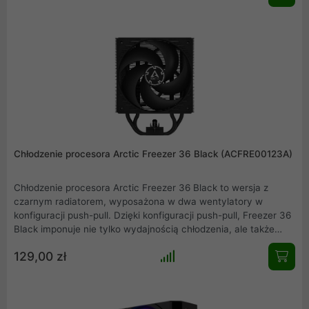
podkreślenie zarówno wydajności, jak i wyglądu.
Chłodzenie procesora Arctic Freezer 36 Black (ACFRE00123A)
Chłodzenie procesora Arctic Freezer 36 Black to wersja z
czarnym radiatorem, wyposażona w dwa wentylatory w
konfiguracji push-pull. Dzięki konfiguracji push-pull, Freezer 36
Black imponuje nie tylko wydajnością chłodzenia, ale także
designem. Przylutowane końcówki rurek cieplnych są ukryte za
129,00 zł
przykręcaną aluminiową pokrywą, co pozwala na płynne
wtopienie się w każdą konfigurację PC i podkreślenie zarówno
wydajności, jak i wyglądu.