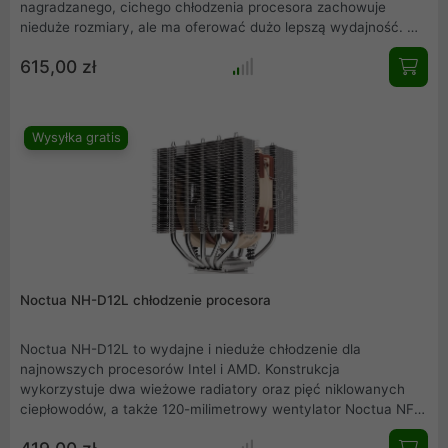
nagradzanego, cichego chłodzenia procesora zachowuje
nieduże rozmiary, ale ma oferować dużo lepszą wydajność. W
porównaniu do U12S cooler Noctua U12A zapewnia o 37
615,00 zł
procent większą powierzchnię oddawania ciepła oraz znacznie
wydajniejsze wentylatory. Podstawkę i siedem rurek cieplnych
wykonano z miedzi, a finy z aluminium. Producent dostosował
odpowiednio budowę U12A, by nie było żadnego problemu z
Wysyłka gratis
jego instalacją w zestawach z pamięciami o wysokich
radiatorach.
Noctua NH-D12L chłodzenie procesora
Noctua NH-D12L to wydajne i nieduże chłodzenie dla
najnowszych procesorów Intel i AMD. Konstrukcja
wykorzystuje dwa wieżowe radiatory oraz pięć niklowanych
ciepłowodów, a także 120-milimetrowy wentylator Noctua NF-
A12x25 z wytrzymałym łożyskiem SSO2 (jego obroty można