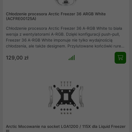
Chłodzenie procesora Arctic Freezer 36 ARGB White
(ACFRE00125A)
Chłodzenie procesora Arctic Freezer 36 A-RGB White to biała
wersja z wentylatorami A-RGB. Dzięki konfiguracji push-pull,
Freezer 36 A-RGB White imponuje nie tylko wydajnością
chłodzenia, ale także designem. Przylutowane końcówki rurek
cieplnych są ukryte za przykręcaną aluminiową pokrywą, co
129,00 zł
pozwala na płynne wtopienie się w każdą konfigurację PC i
podkreślenie zarówno wydajności, jak i wyglądu.
Arctic Mocowanie na socket LGA1200 / 115X dla Liquid Freezer
III