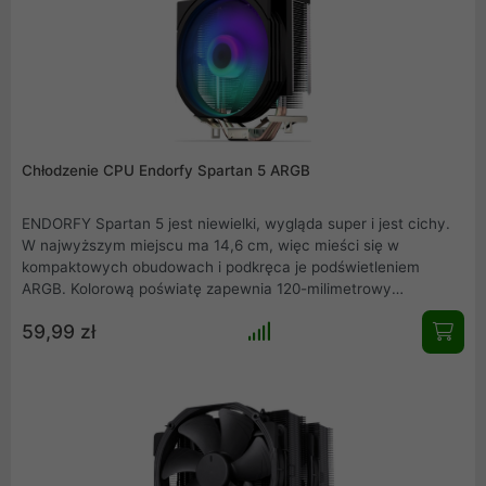
Chłodzenie CPU Endorfy Spartan 5 ARGB
ENDORFY Spartan 5 jest niewielki, wygląda super i jest cichy.
W najwyższym miejscu ma 14,6 cm, więc mieści się w
kompaktowych obudowach i podkręca je podświetleniem
ARGB. Kolorową poświatę zapewnia 120-milimetrowy
wentylator Fluctus ARGB, który połączono z gęsto
59,99 zł
użebrowanym radiatorem. Z takim pakietem możesz
renderować i projektować bez obaw, że Twój komp nagle
dostanie gorączki. Spartan 5 ARGB jest też kompatybilny z
wieloma podstawkami (od starszych jak AM2 i LGA1156, aż po
AM5 i LGA1700) i wysokimi pamięciami RAM, a dzięki instrukcji
wideo zainstalujesz go w parę minut.