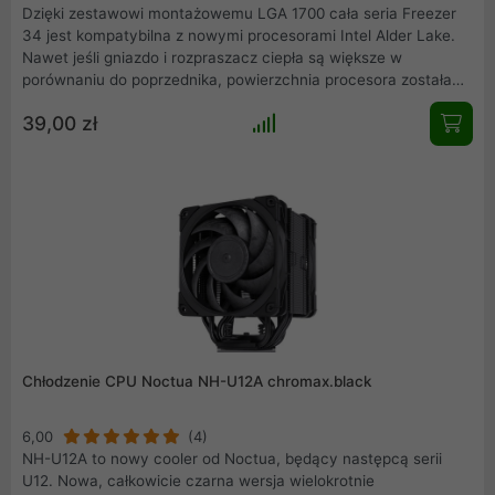
Dzięki zestawowi montażowemu LGA 1700 cała seria Freezer
34 jest kompatybilna z nowymi procesorami Intel Alder Lake.
Nawet jeśli gniazdo i rozpraszacz ciepła są większe w
porównaniu do poprzednika, powierzchnia procesora została
zmniejszona i pozostaje wyśrodkowana. Rurki cieplne Freezer
39,00 zł
34 Direct Touch całkowicie pokrywają ten obszar.
Chłodzenie CPU Noctua NH-U12A chromax.black
6,00
(4)
NH-U12A to nowy cooler od Noctua, będący następcą serii
U12. Nowa, całkowicie czarna wersja wielokrotnie