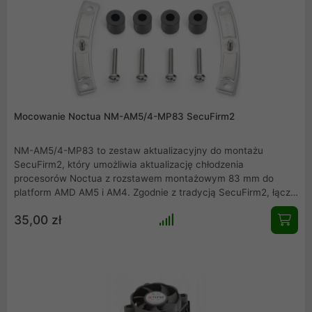
Mocowanie Noctua NM-AM5/4-MP83 SecuFirm2
NM-AM5/4-MP83 to zestaw aktualizacyjny do montażu
SecuFirm2, który umożliwia aktualizację chłodzenia
procesorów Noctua z rozstawem montażowym 83 mm do
platform AMD AM5 i AM4. Zgodnie z tradycją SecuFirm2, łączy
w sobie wyjątkową niezawodność, optymalny nacisk styku i
35,00 zł
łatwą, prostą instalację, aby umożliwić użytkownikom Noctua
dalsze korzystanie z radiatorów w najnowszych procesorach
AMD Ryzen.