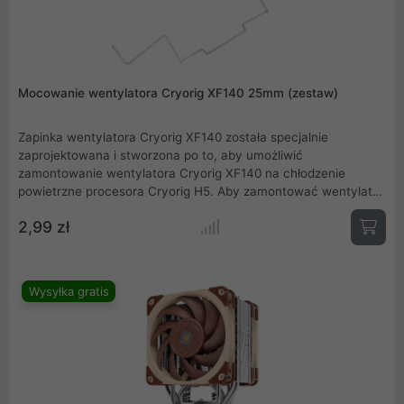
Mocowanie wentylatora Cryorig XF140 25mm (zestaw)
Zapinka wentylatora Cryorig XF140 została specjalnie
zaprojektowana i stworzona po to, aby umożliwić
zamontowanie wentylatora Cryorig XF140 na chłodzenie
powietrzne procesora Cryorig H5. Aby zamontować wentylator
XF140 lub inny, podobny o grubości około 25 mm do radiatora
2,99 zł
chłodzenia, konieczne jest zakupienie jednego zestawu - w
skład którego wchodzą dwie sztuki zpainek.
Wysyłka gratis