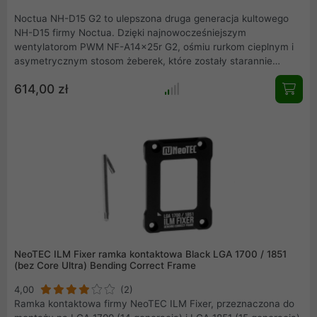
Noctua NH-D15 G2 to ulepszona druga generacja kultowego
NH-D15 firmy Noctua. Dzięki najnowocześniejszym
wentylatorom PWM NF-A14x25r G2, ośmiu rurkom cieplnym i
asymetrycznym stosom żeberek, które zostały starannie
dostrojone do współpracy z nowymi wentylatorami, NH-D15 G2
614,00 zł
osiąga jeszcze lepszą wydajność z niesamowicie cichą pracą
niż jego nagradzany poprzednik. Zoptymalizowana wersja NH-
D15 G2 LBC dla stosunkowo płaskich procesorów zapewnia
doskonały styk kontaktowanym szczególnie z procesorami
AMD AM5.
NeoTEC ILM Fixer ramka kontaktowa Black LGA 1700 / 1851
(bez Core Ultra) Bending Correct Frame
4,00
(2)
Ramka kontaktowa firmy NeoTEC ILM Fixer, przeznaczona do