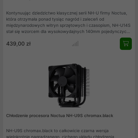
Kontynuując dziedzictwo klasycznej serii NH-U firmy Noctua,
która otrzymała ponad tysiąc nagród i zaleceń od
międzynarodowych witryn sprzętowych i czasopism, NH-U14S
stał się wzorcem dla wysokowydajnych 140mm pojedynczych
zestawów chłodzenia. Wersja TR4-SP3 jest specjalnie
439,00 zł
zaprojektowanym modelem dla platformy AMD
sTRX4/TR4/SP3 (Ryzen Threadripper / Epyc) i posiada większą
powierzchnię styku, jak również najnowszy system mocowania
SecuFirm2 do gniazd sTRX4/sWRX8/TR4/SP3. NH-U14S TR4-
SP3 stanowi kompletne rozwiązanie najwyższej jakości, które
łączy w sobie maksymalną wydajność i doskonałą akustykę dla
systemów sTRX4/sWRX8/TR4/SP3.
Chłodzenie procesora Noctua NH-U9S chromax.black
NH-U9S chromax.black to całkowicie czarna wersja
wielokrotnie nagradzanego, cichego układu chłodzenia