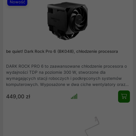
Nowość
wyjątkowo efektywne.
be quiet! Dark Rock Pro 6 (BK048), chłodzenie procesora
DARK ROCK PRO 6 to zaawansowane chłodzenie procesora o
wydajności TDP na poziomie 300 W, stworzone dla
wymagających stacji roboczych i podkręconych systemów
komputerowych. Wyposażone w dwa ciche wentylatory oraz
siedem miedzianych rurek odprowadzających ciepło, zapewnia
449,00 zł
optymalną temperaturę przy zachowaniu wyjątkowo cichej
pracy. Innowacyjny przełącznik pozwala na szybką zmianę
trybu pracy między maksymalną wydajnością a półpasywną
ciszą, co czyni ten cooler świetnym wyborem do każdego
zestawu.