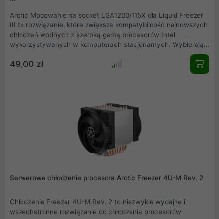
Arctic Mocowanie na socket LGA1200/115X dla Liquid Freezer
III to rozwiązanie, które zwiększa kompatybilność najnowszych
chłodzeń wodnych z szeroką gamą procesorów Intel
wykorzystywanych w komputerach stacjonarnych. Wybierając
to mocowanie, zyskujesz pewność, że Twoja stacja robocza
49,00 zł
lub komputer do gier będzie chłodzony wydajnie i
bezproblemowo, nawet podczas pracy z wymagającymi
aplikacjami i rozbudowanymi projektami. Solidna konstrukcja
oraz łatwa instalacja sprawiają, że zestaw jest idealny dla
entuzjastów i profesjonalistów stawiających na niezawodność i
wszechstronność.
Serwerowe chłodzenie procesora Arctic Freezer 4U-M Rev. 2
Chłodzenie Freezer 4U-M Rev. 2 to niezwykle wydajne i
wszechstronne rozwiązanie do chłodzenia procesorów