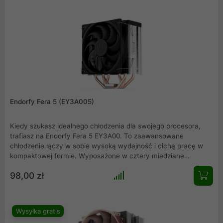
też są specjalnie zaprojektowane, aby skutecznie rozpraszać
ciepło z radiatorów, ale jednocześnie pracować w cicho.
Ponadto, chłodzenie to wyposażone jest w miedzianą
podstawę uprawniającą odbieranie ciepła z procesora. Dzięki
temu, chłodzenie Noctua D15 jest w stanie skutecznie
schłodzić nawet wydajne procesory.
Endorfy Fera 5 (EY3A005)
Kiedy szukasz idealnego chłodzenia dla swojego procesora,
trafiasz na Endorfy Fera 5 EY3A00. To zaawansowane
chłodzenie łączy w sobie wysoką wydajność i cichą pracę w
kompaktowej formie. Wyposażone w cztery miedziane
ciepłowody i wentylator 120 mm z regulacją PWM, zapewni Ci
98,00 zł
efektywne odprowadzanie ciepła nawet podczas intensywnego
obciążenia. Jego smukła konstrukcja nie koliduje z innymi
komponentami, a szeroka kompatybilność z podstawkami Intel
i AMD sprawi, że uznasz je za idealny wybór, jeśli jesteś
Wysyłka gratis
graczem lub entuzjastą sprzętu, szukającym niezawodnego