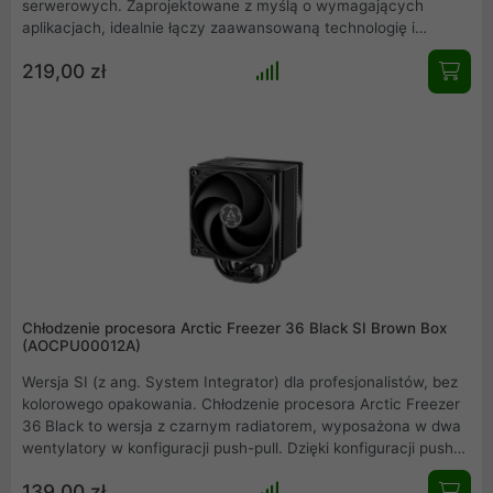
serwerowych. Zaprojektowane z myślą o wymagających
aplikacjach, idealnie łączy zaawansowaną technologię i
wysoką efektywność, oferując wsparcie dla wielu gniazd
219,00 zł
procesorów, w tym Intel LGA 4189 i AMD SP3. Jego wyjątkowa
konstrukcja gwarantuje doskonałe chłodzenie nawet przy
dużych obciążeniach, zapewniając stabilność i długowieczność
systemów serwerowych. Dodatkowo, zużywa tylko 2,88 W
energii, co czyni go niezwykle efektywnym.
Chłodzenie procesora Arctic Freezer 36 Black SI Brown Box
(AOCPU00012A)
Wersja SI (z ang. System Integrator) dla profesjonalistów, bez
kolorowego opakowania. Chłodzenie procesora Arctic Freezer
36 Black to wersja z czarnym radiatorem, wyposażona w dwa
wentylatory w konfiguracji push-pull. Dzięki konfiguracji push-
pull, Freezer 36 Black imponuje nie tylko wydajnością
139,00 zł
chłodzenia, ale także designem. Przylutowane końcówki rurek