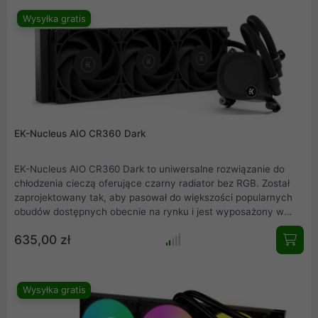
wyjątkowej wydajności, oczekują też niskiego poziomu
Wysyłka gratis
dźwięku.
EK-Nucleus AIO CR360 Dark
EK-Nucleus AIO CR360 Dark to uniwersalne rozwiązanie do
chłodzenia cieczą oferujące czarny radiator bez RGB. Został
zaprojektowany tak, aby pasował do większości popularnych
obudów dostępnych obecnie na rynku i jest wyposażony w
konfigurację z trzema wentylatorami oraz wąski radiator o
635,00 zł
średnicy 360 mm. Kompatybilny z większością nowoczesnych
procesorów, jest również gotowy na następną generację
gniazda Intel i AMD AM5.
Wysyłka gratis