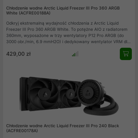
Chłodzenie wodne Arctic Liquid Freezer III Pro 360 ARGB
White (ACFRE00188A)
Odkryj ekstremalną wydajność chłodzenia z Arctic Liquid
Freezer III Pro 360 ARGB White. To potężne AIO z radiatorem
360mm, wyposażone w trzy wentylatory P12 Pro ARGB (do
3000 obr./min, 6.9 mmH2O) i dedykowany wentylator VRM dla
dodatkowego chłodzenia sekcji zasilania. Zapewnia
429,00 zł
kompatybilność z najnowszymi gniazdami Intel LGA1851/1700 i
AMD AM5/AM4. Sterowanie PWM, efektowne oświetlenie A-
RGB Gen2. Idealny wybór dla entuzjastów i overclockerów.
Chłodzenie wodne Arctic Liquid Freezer III Pro 240 Black
(ACFRE00178A)