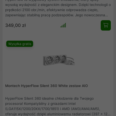
wysoką wydajność z eleganckim designem. Dzięki technologii o
prędkości 2100 obr./min, efektywnie odprowadza ciepło,
zapewniając stabilną pracę podzespołów. Jego nowoczesna
konstrukcja gwarantuje cichą i efektywną pracę, minimalizując
349,00 zł
hałas. Dodatkowo, innowacyjne materiały i pełna
kompatybilność czynią go idealnym rozwiązaniem do każdego
systemu komputerowego. 6-letnia gwarancja to gwarancja
jakości i niezawodności.
Wysyłka gratis
Montech HyperFlow Silent 360 White zestaw AIO
HyperFlow Silent 360 idealne chłodzenie dla Twojego
procesora! Kompatybilny z gniazdami Intel
(LGA115X/1200/20XX/1700/1851) i AMD (AM3/AM4/AM5),
oferuje wydajność dzięki aluminiowemu radiatorowi (397 x 120