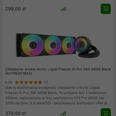
unikalny wentylator VRM dla chłodzenia sekcji zasilania.
299,00 zł
Kompatybilny z Intel LGA1851/1700 i AMD AM5/AM4. Pasta
MX-6 i 6-letnia gwarancja w zestawie. Idealny dla entuzjastów
ceniących wydajność ponad efekty wizualne.
Chłodzenie wodne Arctic Liquid Freezer III Pro 360 ARGB Black
(ACFRE00184A)
6,00
(1)
Odkryj ekstremalną wydajność chłodzenia z Arctic Liquid
Freezer III Pro 360 ARGB Black. To potężne AIO z radiatorem
360mm, wyposażone w trzy wentylatory P12 Pro ARGB (do
3000 obr./min, 6.9 mmH2O) i dedykowany wentylator VRM dla
dodatkowego chłodzenia sekcji zasilania. Zapewnia
379,00 zł
kompatybilność z najnowszymi gniazdami Intel LGA1851/1700 i