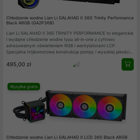
Chłodzenie wodne Lian Li GALAHAD II 360 Trinity Performance
Black ARGB (GA2P36B)
Lian Li GALAHAD II 360 TRINITY PERFORMANCE to eleganckie
i wydajne chłodzenie wodne typu all-in-one z cyfrowo
adresowalnym oświetleniem RGB i wentylatorami LCP.
Specjalna trójkomorowa konstrukcja pompy i wysokiej jakości
wentylatory LCP w formacie 120 mm zapewniają bardzo
495,00 zł
wydajne chłodzenie. AiO posiada trzy wymienne pokrywy
pompy, które pozwalają dostosować wygląd systemu
chłodzenia wodnego all-in-one.
Wysyłka gratis
Chłodzenie wodne Lian Li GALAHAD II LCD 360 Black ARGB