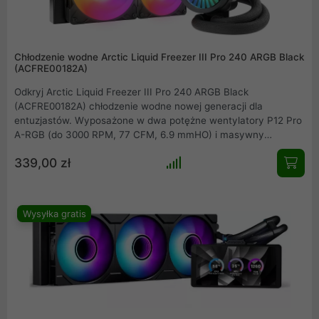
Chłodzenie wodne Arctic Liquid Freezer III Pro 240 ARGB Black
(ACFRE00182A)
Odkryj Arctic Liquid Freezer III Pro 240 ARGB Black
(ACFRE00182A) chłodzenie wodne nowej generacji dla
entuzjastów. Wyposażone w dwa potężne wentylatory P12 Pro
A-RGB (do 3000 RPM, 77 CFM, 6.9 mmHO) i masywny
aluminiowy radiator 240mm o grubości 38mm, gwarantuje
339,00 zł
bezkompromisową wydajność chłodzenia. Innowacyjne,
aktywne chłodzenie VRM, dołączona pasta MX-6, efektowne
podświetlenie A-RGB Gen2, wzmocnione węże EPDM
(450mm).
Wysyłka gratis