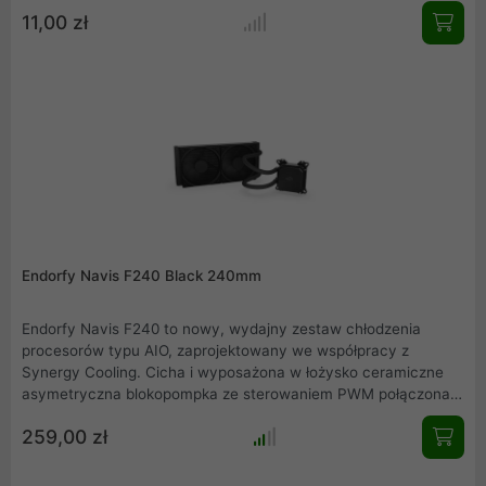
tylko zastępuje wszystkie kluczowe formaty kluczy
11,00 zł
imbusowych używanych do budowy komputera chłodzonego
cieczą, ale także pomaga chronić sprzęt do chłodzenia cieczą.
Endorfy Navis F240 Black 240mm
Endorfy Navis F240 to nowy, wydajny zestaw chłodzenia
procesorów typu AIO, zaprojektowany we współpracy z
Synergy Cooling. Cicha i wyposażona w łożysko ceramiczne
asymetryczna blokopompka ze sterowaniem PWM połączona
jest z chłodnicą o wielkości 240 mm z fabrycznie
259,00 zł
zamontowanymi dwoma wentylatorami Fluctus 120 PWM.
Seria chłodzeń Navis F240 zaprojektowana została z myślą o
najbardziej wymagających użytkownikach, którzy, oprócz