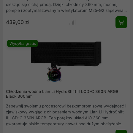
ciesząc się cichą pracą. Dzięki chłodnicy 360 mm, mocnej
pompie i zoptymalizowanym wentylatorom M25-G2 zapewnia
maksymalną wydajność chłodzenia, a oświetlenie D-RGB
439,00 zł
podkreśla Twoją konfigurację.
Wysyłka gratis
Chłodzenie wodne Lian Li HydroShift II LCD-C 360N ARGB
Black 360mm
Zapewnij swojemu procesorowi bezkompromisową wydajność i
zjawiskowy wygląd z chłodzeniem wodnym Lian Li HydroShift
II LCD-C 360N ARGB. Ten potężny układ AIO 360 mm
gwarantuje niskie temperatury nawet pod dużym obciążeniem.
Personalizuj swój zestaw dzięki wbudowanemu ekranowi LCD