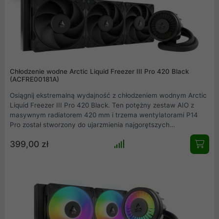
Chłodzenie wodne Arctic Liquid Freezer III Pro 420 Black
(ACFRE00181A)
Osiągnij ekstremalną wydajność z chłodzeniem wodnym Arctic
Liquid Freezer III Pro 420 Black. Ten potężny zestaw AIO z
masywnym radiatorem 420 mm i trzema wentylatorami P14
Pro został stworzony do ujarzmienia najgorętszych
procesorów. Innowacyjny wentylator VRM aktywnie chłodzi
399,00 zł
sekcję zasilania płyty głównej, gwarantując absolutną
stabilność systemu nawet podczas intensywnego
overclockingu. Idealne dla entuzjastów i profesjonalistów.