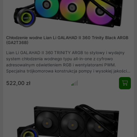
Chłodzenie wodne Lian Li GALAHAD II 360 Trinity Black ARGB
(GA2T36B)
Lian Li GALAHAD II 360 TRINITY ARGB to stylowy i wydajny
system chłodzenia wodnego typu all-in-one z cyfrowo
adresowalnym oświetleniem RGB i wentylatorami PWM.
Specjalna trójkomorowa konstrukcja pompy i wysokiej jakości
wentylatory 120 mm zapewniają wydajne chłodzenie. AiO
522,00 zł
posiada trzy wymienne pokrywy pompy, które pozwalają
dostosować wygląd systemu chłodzenia wodnego all-in-one.