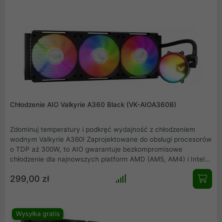
termiczną. Dzięki innowacyjnemu absorberowi hałasu pompy
oraz zaawansowanej platformie technicznej, produkt ten
oferuje niespotykaną kulturę pracy, będąc idealnym wyborem
dla profesjonalistów.
Chłodzenie AIO Valkyrie A360 Black (VK-AIOA360B)
Zdominuj temperatury i podkręć wydajność z chłodzeniem
wodnym Valkyrie A360! Zaprojektowane do obsługi procesorów
o TDP aż 300W, to AIO gwarantuje bezkompromisowe
chłodzenie dla najnowszych platform AMD (AM5, AM4) i Intel
(1851, 1700, 1200, 1151). Potężny radiator 360mm, trzy ciche
299,00 zł
wentylatory Valkyrie A12 A-RGB PWM (do 1800 RPM, 69 CFM) i
regulowana pompa PWM zapewniają optymalne warunki pracy.
Całość dopełnia zjawiskowe podświetlenie A-RGB.
Wysyłka gratis