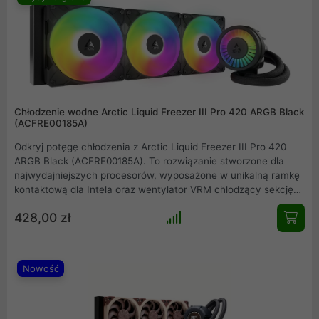
Chłodzenie wodne Arctic Liquid Freezer III Pro 420 ARGB Black
(ACFRE00185A)
Odkryj potęgę chłodzenia z Arctic Liquid Freezer III Pro 420
ARGB Black (ACFRE00185A). To rozwiązanie stworzone dla
najwydajniejszych procesorów, wyposażone w unikalną ramkę
kontaktową dla Intela oraz wentylator VRM chłodzący sekcję
zasilania. Masywny radiator 420 mm w połączeniu z nowymi
428,00 zł
wentylatorami P14 Pro ARGB i pastą MX-6 gwarantuje
ekstremalnie niskie temperatury, pozwalając uwolnić pełny
potencjał Twojego komputera. Wybierz bezkompromisową
wydajność.
Nowość