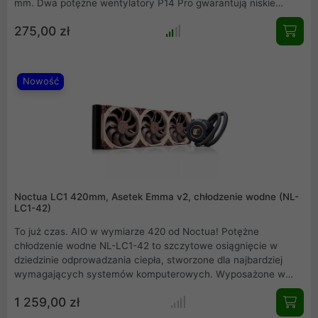
mm. Dwa potężne wentylatory P14 Pro gwarantują niskie
temperatury i cichą pracę. Idealne rozwiązanie dla
275,00 zł
najnowszych procesorów Intel LGA1700/1851 i AMD AM5/AM4,
zapewniające stabilność nawet po podkręceniu.
Nowość
Noctua LC1 420mm, Asetek Emma v2, chłodzenie wodne (NL-
LC1-42)
To już czas. AIO w wymiarze 420 od Noctua! Potężne
chłodzenie wodne NL-LC1-42 to szczytowe osiągnięcie w
dziedzinie odprowadzania ciepła, stworzone dla najbardziej
wymagających systemów komputerowych. Wyposażone w
gigantyczny radiator o długości 420 mm oraz trzy
1 259,00 zł
wysokowydajne jednostki wentylujące o średnicy 140 mm,
urządzenie zapewnia bezkonkurencyjną efektywność