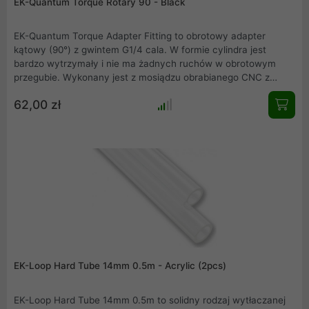
EK-Quantum Torque Rotary 90 - Black
EK-Quantum Torque Adapter Fitting to obrotowy adapter
kątowy (90°) z gwintem G1/4 cala. W formie cylindra jest
bardzo wytrzymały i nie ma żadnych ruchów w obrotowym
przegubie. Wykonany jest z mosiądzu obrabianego CNC z
wysokiej jakości czarnym wykończeniem, a uszczelka jest
62,00 zł
wykonana z wysokiej jakości gumowych O-ringów. Jest to
niezwykle bezpieczny i wytrzymały element, który przetrwa
wiele przyszłych kompilacji. Adapter umożliwia podłączenie
złączki z gwintem G1/4 cala, aby rozszerzyć możliwości rur w
systemie chłodzonym wodą, umożliwiając łatwiejsze zaginanie i
lepszą dostępność.
EK-Loop Hard Tube 14mm 0.5m - Acrylic (2pcs)
EK-Loop Hard Tube 14mm 0.5m to solidny rodzaj wytłaczanej