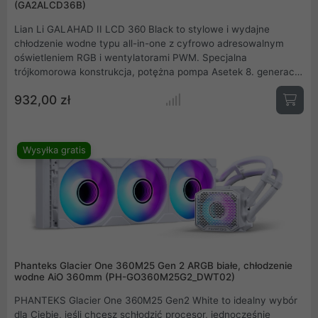
(GA2ALCD36B)
Lian Li GALAHAD II LCD 360 Black to stylowe i wydajne
chłodzenie wodne typu all-in-one z cyfrowo adresowalnym
oświetleniem RGB i wentylatorami PWM. Specjalna
trójkomorowa konstrukcja, potężna pompa Asetek 8. generacji i
wysokiej jakości wentylatory w formacie 120 mm zapewniają
932,00 zł
wydajne chłodzenie. Pokrywa pompy AiO posiada wyświetlacz
IPS, na którym można np. wyświetlać temperaturę CPU lub
GPU wraz z animowanymi efektami.
Wysyłka gratis
Phanteks Glacier One 360M25 Gen 2 ARGB białe, chłodzenie
wodne AiO 360mm (PH-GO360M25G2_DWT02)
PHANTEKS Glacier One 360M25 Gen2 White to idealny wybór
dla Ciebie, jeśli chcesz schłodzić procesor, jednocześnie