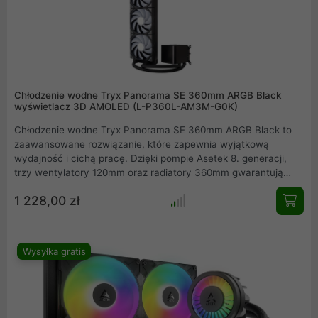
Chłodzenie wodne Tryx Panorama SE 360mm ARGB Black
wyświetlacz 3D AMOLED (L-P360L-AM3M-G0K)
Chłodzenie wodne Tryx Panorama SE 360mm ARGB Black to
zaawansowane rozwiązanie, które zapewnia wyjątkową
wydajność i cichą pracę. Dzięki pompie Asetek 8. generacji,
trzy wentylatory 120mm oraz radiatory 360mm gwarantują
skuteczne chłodzenie procesora. Podświetlenie ARGB z pełną
1 228,00 zł
synchronizacją z popularnymi systemami oświetleniowymi i
nowoczesny wyświetlacz 3D AMOLED wprowadzą estetykę i
futurystyczny design do Twojego komputera.
Wysyłka gratis