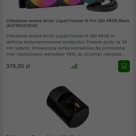
Chłodzenie wodne Arctic Liquid Freezer III Pro 280 ARGB Black
(ACFRE00183A)
Chłodzenie wodne Arctic Liquid Freezer III 280 ARGB to
definicja bezkompromisowej wydajności. Posiada gruby na 38
mm radiator, innowacyjną ramkę kontaktową dla procesorów
Intel i dedykowany wentylator VRM, by utrzymać najniższe
temperatury. Potężne wentylatory P14 Pro ARGB zapewniają
379,00 zł
cichą pracę i efektowne podświetlenie, a 6-letnia gwarancja to
pewność niezawodności.