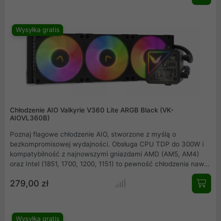
AMD AM5/AM4. Sterowanie PWM, efektowne oświetlenie A-
RGB Gen2. Idealny wybór dla entuzjastów i overclockerów.
Wysyłka gratis
Chłodzenie AIO Valkyrie V360 Lite ARGB Black (VK-
AIOVL360B)
Poznaj flagowe chłodzenie AIO, stworzone z myślą o
bezkompromisowej wydajności. Obsługa CPU TDP do 300W i
kompatybilność z najnowszymi gniazdami AMD (AM5, AM4)
oraz Intel (1851, 1700, 1200, 1151) to pewność chłodzenia nawet
najmocniejszych jednostek. Trzy wentylatory Valkyrie B12 A-
279,00 zł
RGB (2150RPM, 81.68CFM) i pompa PWM (do 2800RPM)
zapewniają elitarną kulturę pracy przy zachowaniu ciszy.
Całość dopełnia efektowne A-RGB.
Wysyłka gratis