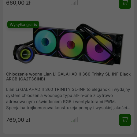
660,00 zł
2.1 i stwórz niepowtarzalne efekty wizualne. To idealny wybór
dla entuzjastów.
Wysyłka gratis
Chłodzenie wodne Lian Li GALAHAD II 360 Trinity SL-INF Black
ARGB (GA2T36INB)
Lian Li GALAHAD II 360 TRINITY SL-INF to elegancki i wydajny
system chłodzenia wodnego typu all-in-one z cyfrowo
adresowalnym oświetleniem RGB i wentylatorami PWM.
Specjalna trójkomorowa konstrukcja pompy i wysokiej jakości
wentylatory SL-INF w formacie 120 mm zapewniają wydajne
769,00 zł
chłodzenie. AiO posiada trzy wymienne pokrywy pompy, które
pozwalają dostosować wygląd systemu chłodzenia wodnego
all-in-one.