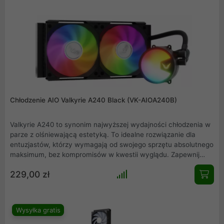
podświetlenie ARGB nadają Twojemu zestawowi unikalny,
profesjonalny charakter. Wybierz moc i styl bez kompromisów.
Chłodzenie AIO Valkyrie A240 Black (VK-AIOA240B)
Valkyrie A240 to synonim najwyższej wydajności chłodzenia w
parze z olśniewającą estetyką. To idealne rozwiązanie dla
entuzjastów, którzy wymagają od swojego sprzętu absolutnego
maksimum, bez kompromisów w kwestii wyglądu. Zapewnij
swojemu procesorowi optymalne warunki i ciesz się stabilną
229,00 zł
pracą, wzbogaconą o spektakularne podświetlenie A-RGB.
Wysyłka gratis