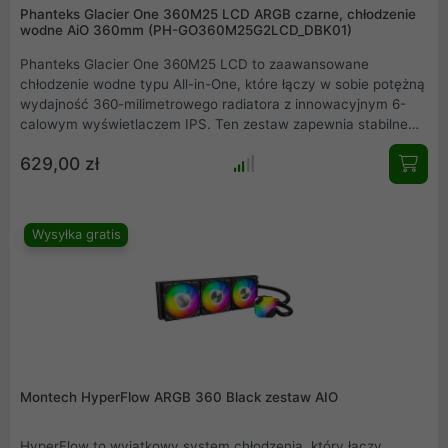
Phanteks Glacier One 360M25 LCD ARGB czarne, chłodzenie
wodne AiO 360mm (PH-GO360M25G2LCD_DBK01)
Phanteks Glacier One 360M25 LCD to zaawansowane
chłodzenie wodne typu All-in-One, które łączy w sobie potężną
wydajność 360-milimetrowego radiatora z innowacyjnym 6-
calowym wyświetlaczem IPS. Ten zestaw zapewnia stabilne
temperatury dla najmocniejszych procesorów, oferując
629,00 zł
jednocześnie niespotykane możliwości personalizacji wizualnej.
Dzięki nowoczesnym wentylatorom z podświetleniem ARGB i
systemowi uproszczonego okablowania, Twój komputer zyska
nie tylko na kulturze pracy, ale i na estetyce. To idealny wybór
Wysyłka gratis
dla entuzjastów poszukujących balansu między stylem a
efektywnością.
Montech HyperFlow ARGB 360 Black zestaw AIO
HyperFlow to wyjątkowy system chłodzenia, który łączy