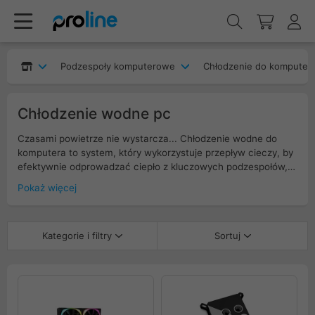
Podzespoły komputerowe
Chłodzenie do komputer
Chłodzenie wodne pc
Czasami powietrze nie wystarcza... Chłodzenie wodne do
komputera to system, który wykorzystuje przepływ cieczy, by
efektywnie odprowadzać ciepło z kluczowych podzespołów,
takich jak procesor czy karta graficzna. Dzięki niemu możesz
Pokaż więcej
cieszyć się cichszą pracą urządzenia i lepszą stabilnością
termiczną nawet podczas intensywnych sesji grania lub
pracy. Zestaw do chłodzenia wodnego składa się z bloku
Kategorie i filtry
Sortuj
wodnego, pompy, chłodnicy i przewodów, tworząc zamknięty
obieg, który utrzymuje niższe temperatury. To rozwiązanie dla
osób, które chcą zwiększyć wydajność swojego komputera i
zadbać o jego długą żywotność.