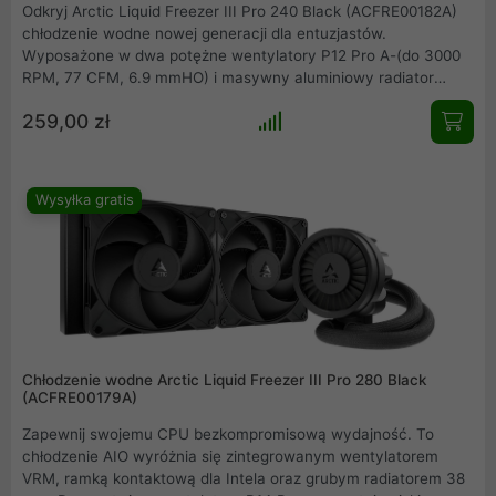
Odkryj Arctic Liquid Freezer III Pro 240 Black (ACFRE00182A)
chłodzenie wodne nowej generacji dla entuzjastów.
Wyposażone w dwa potężne wentylatory P12 Pro A-(do 3000
RPM, 77 CFM, 6.9 mmHO) i masywny aluminiowy radiator
240mm o grubości 38mm, gwarantuje bezkompromisową
259,00 zł
wydajność chłodzenia. Innowacyjne, aktywne chłodzenie VRM,
dołączona pasta MX-6.
Wysyłka gratis
Chłodzenie wodne Arctic Liquid Freezer III Pro 280 Black
(ACFRE00179A)
Zapewnij swojemu CPU bezkompromisową wydajność. To
chłodzenie AIO wyróżnia się zintegrowanym wentylatorem
VRM, ramką kontaktową dla Intela oraz grubym radiatorem 38