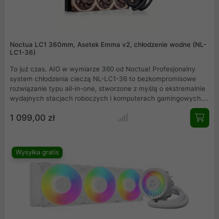
Noctua LC1 360mm, Asetek Emma v2, chłodzenie wodne (NL-
LC1-36)
To już czas. AIO w wymiarze 360 od Noctua! Profesjonalny
system chłodzenia cieczą NL-LC1-36 to bezkompromisowe
rozwiązanie typu all-in-one, stworzone z myślą o ekstremalnie
wydajnych stacjach roboczych i komputerach gamingowych.
Wykorzystując imponujący radiator o długości 360 mm oraz
1 099,00 zł
trzy flagowe wentylatory nowej generacji, urządzenie
zapewnia niespotykaną kulturę pracy i najwyższą efektywność
odprowadzania ciepła. Innowacyjny system tłumienia
dźwięków pompy sprawia, że jest to jeden z najcichszych
Wysyłka gratis
zestawów na rynku, idealnie łączący moc z absolutnym
spokojem.