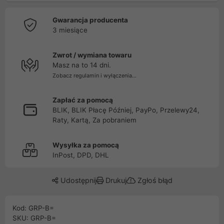
Gwarancja producenta
3 miesiące
Zwrot / wymiana towaru
Masz na to 14 dni.
Zobacz regulamin i wyłączenia...
Zapłać za pomocą
BLIK, BLIK Płacę Później, PayPo, Przelewy24,
Raty, Kartą, Za pobraniem
Wysyłka za pomocą
InPost, DPD, DHL
Udostępnij
Drukuj
Zgłoś błąd
Kod: GRP-B=
SKU: GRP-B=