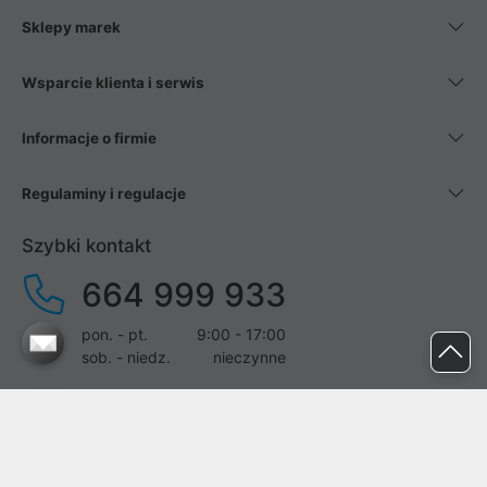
Sklepy marek
Wsparcie klienta i serwis
Informacje o firmie
Regulaminy i regulacje
Szybki kontakt
664 999 933
pon. - pt.
9:00 - 17:00
sob. - niedz.
nieczynne
pomoc@proline.pl
Dołącz do nas