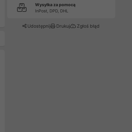
Wysyłka za pomocą
InPost, DPD, DHL
Udostępnij
Drukuj
Zgłoś błąd