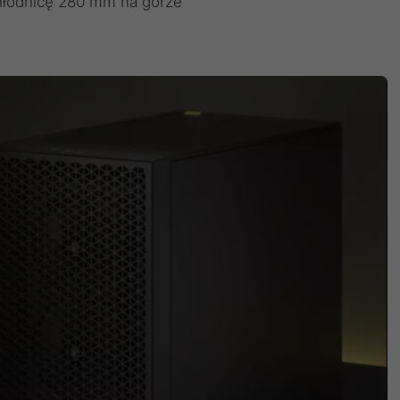
hłodnicę 280 mm na górze