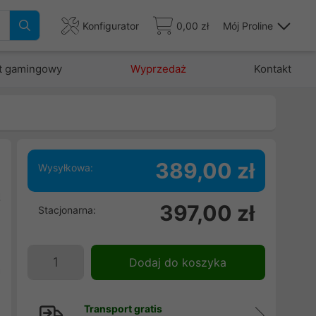
Konfigurator
0,00 zł
Mój Proline
t gamingowy
Wyprzedaż
Kontakt
389,00 zł
Wysyłkowa:
ą
397,00 zł
Stacjonarna:
,
i
i
Dodaj do koszyka
a
Transport gratis