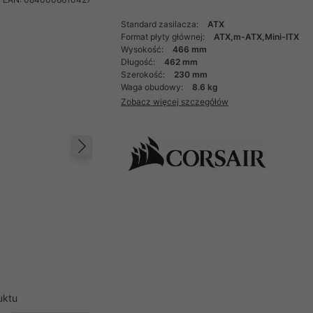
Standard zasilacza:
ATX
Format płyty głównej:
ATX,m-ATX,Mini-ITX
Wysokość:
466 mm
Długość:
462 mm
Szerokość:
230 mm
Waga obudowy:
8.6 kg
Zobacz więcej szczegółów
Następny
uktu