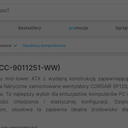
Bestsellery
pro
mocje
Sprzę
putera
Obudowy komputerowe
 (CC-9011251-WW)
pu mid-tower ATX z wydajną konstrukcją zapewniając
a fabrycznie zamontowane wentylatory CORSAIR SP120
a. To najlepszy wybór dla entuzjastów komputerów PC 
ci chłodzenia i elastycznej konfiguracji. Dzięk
cjom, obudowa ta zapewnia idealne środowisko dl
EAN: 0840006610427