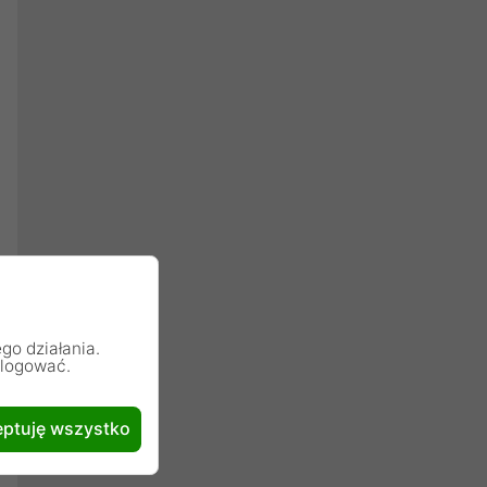
go działania.
alogować.
ptuję wszystko