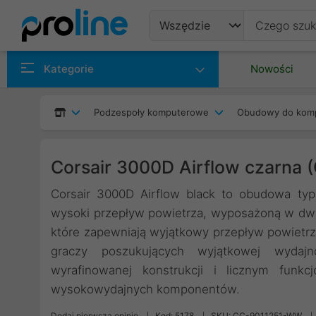
Produkty
Kategorie
Nowości
Producenci
Podzespoły komputerowe
Obudowy do kom
Kategorie
Corsair 3000D Airflow czarna
Corsair 3000D Airflow black to obudowa ty
wysoki przepływ powietrza, wyposażoną w dw
które zapewniają wyjątkowy przepływ powietrz
graczy poszukujących wyjątkowej wydajnoś
wyrafinowanej konstrukcji i licznym funk
wysokowydajnych komponentów.
Dodaj pierwszą opinię
Kod: 5178
SKU: CC-9011251-WW