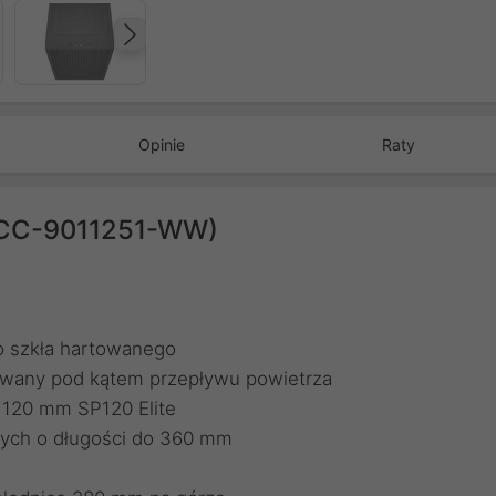
Następny
Opinie
Raty
 (CC-9011251-WW)
o szkła hartowanego
owany pod kątem przepływu powietrza
 120 mm SP120 Elite
nych o długości do 360 mm