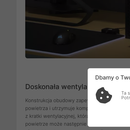
Dbamy o Two
Doskonała wentylacja i panel b
Ta s
Pot
Konstrukcja obudowy zapewniająca przepływ 
powietrza i utrzymuje komponenty w chłodzi
z kratki wentylacyjnej, która zapewnia dopł
powietrze może następnie szybko i skuteczni