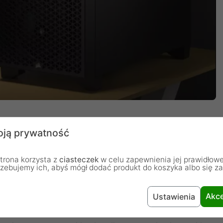
ją prywatność
oczny z hartowanego szkła
trona korzysta z
ciasteczek
w celu zapewnienia jej prawidłowe
rzebujemy ich, abyś mógł dodać produkt do koszyka albo się z
powietrza pozwala na maksymalną cyrkulację
e nawet w ekstremalnych warunkach. Przód składa się
Akce
Ustawienia
yw świeżego powietrza do podzespołów. Gorące
e uciec przez górną część obudowy, która jest