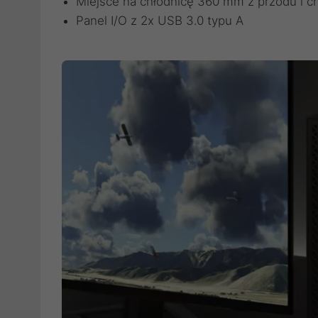
Miejsce na chłodnicę 360 mm z przodu i c
Panel I/O z 2x USB 3.0 typu A