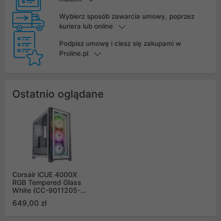
Wybierz sposób zawarcia umowy, poprzez
kuriera lub online
Podpisz umowę i ciesz się zakupami w
Proline.pl
Ostatnio oglądane
Corsair iCUE 4000X
RGB Tempered Glass
White (CC-9011205-
WW)
649,00 zł