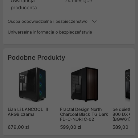
Gwarancja
24 miesiące
producenta
Osoba odpowiedzialna i bezpieczeństwo
Uniwersalna informacja o bezpieczeństwie
Podobne Produkty
Lian Li LANCOOL III
Fractal Design North
be quiet! S
ARGB czarna
Charcoal Black TG Dark
800 DX Cza
FD-C-NOR1C-02
(BGW61)
679,00 zł
599,00 zł
589,00 zł