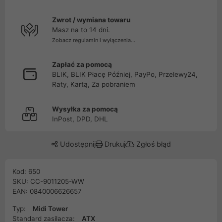
Zwrot / wymiana towaru
Masz na to 14 dni.
Zobacz regulamin i wyłączenia...
Zapłać za pomocą
BLIK, BLIK Płacę Później, PayPo, Przelewy24,
Raty, Kartą, Za pobraniem
Wysyłka za pomocą
InPost, DPD, DHL
Udostępnij
Drukuj
Zgłoś błąd
Kod: 650
SKU: CC-9011205-WW
EAN: 0840006626657
Typ:
Midi Tower
Standard zasilacza:
ATX