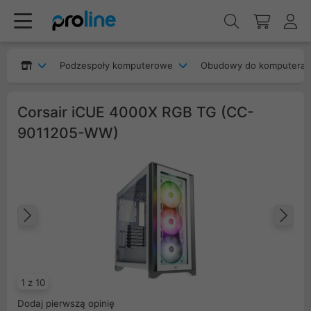
Podzespoły komputerowe
Obudowy do komputera
Corsair iCUE 4000X RGB TG (CC-
9011205-WW)
Poprzedni
Na
1 z 10
Dodaj pierwszą opinię