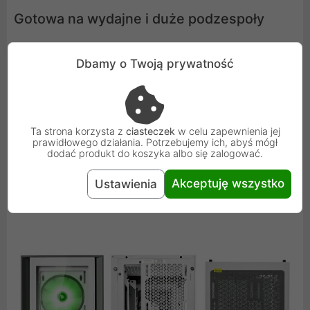
Gotowa na wydajne i duże podzespoły
Bez problemu w Corsair iCUE 4000X zamontujesz
Dbamy o Twoją prywatność
chłodzenia powietrzne procesora o wysokości do 17 cm,
a dzięki dużemu wycięciu w tacy za płytą główną można
je łatwo wymieniać bez wyjmowania płyty głównej.
Corsair iCUE 4000X oferuje 360 mm miejsca na wysokiej
Ta strona korzysta z
ciasteczek
w celu zapewnienia jej
prawidłowego działania. Potrzebujemy ich, abyś mógł
klasy karty graficzne. Jeśli chcesz je w szczególny
dodać produkt do koszyka albo się zalogować.
sposób wyeksponować, możesz je również zainstalować
wertykalnie - pod warunkiem, że masz opcjonalny kabel
Akceptuję wszystko
Ustawienia
do takiego połączenia.