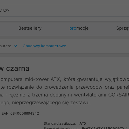
Bestsellery
pro
mocje
Sprzę
putera
Obudowy komputerowe
w czarna
putera mid-tower ATX, która gwarantuje wyjątkow
yte rozwiązanie do prowadzenia przewodów oraz pane
ia - łącznie z trzema dodanymi wentylatorami CORSAI
ego, nieprzegrzewającego się zestawu.
EAN: 0840006694342
Standard zasilacza:
ATX
Format płyty głównej:
E-ATX / ATX / MICROATX /