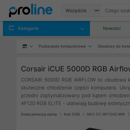
Produkty
Kategorie
Nowości
Producenci
Podzespoły komputerowe
Obudowy do kom
Kategorie
Corsair iCUE 5000D RGB Airflo
CORSAIR 5000D RGB AIRFLOW to obudowa kom
skuteczne chłodzenie części komputera. Ukr
przedni zoptymalizowany pod kątem chłodzen
AF120 RGB ELITE - ułatwiają budowę estetyczn
Dodaj pierwszą opinię
Kod: 5185
SKU: CC-9011242-WW