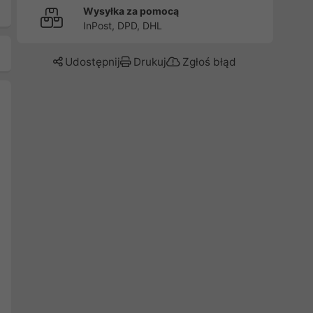
Wysyłka za pomocą
InPost, DPD, DHL
Udostępnij
Drukuj
Zgłoś błąd