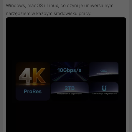
Windows, macOS i Linux, co czyni je uniwersalnym
narzędziem w każdym środowisku pracy.