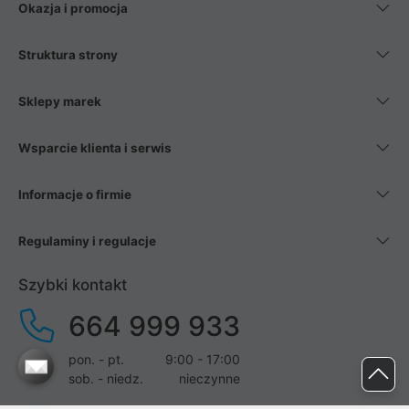
Okazja i promocja
Struktura strony
Sklepy marek
Wsparcie klienta i serwis
Informacje o firmie
Regulaminy i regulacje
Szybki kontakt
664 999 933
pon. - pt.
9:00 - 17:00
sob. - niedz.
nieczynne