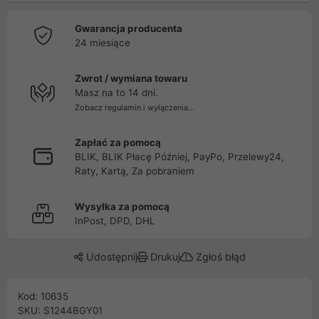
Gwarancja producenta
24 miesiące
Zwrot / wymiana towaru
Masz na to 14 dni.
Zobacz regulamin i wyłączenia...
Zapłać za pomocą
BLIK, BLIK Płacę Później, PayPo, Przelewy24,
Raty, Kartą, Za pobraniem
Wysyłka za pomocą
InPost, DPD, DHL
Udostępnij
Drukuj
Zgłoś błąd
Kod: 10635
SKU: S1244BGY01