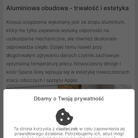
Aluminiowa obudowa - trwałość i estetyka
Korpus urządzenia wykonany jest ze stopu aluminium,
który nie tylko zapewnia wysoką odporność na
uszkodzenia mechaniczne, ale również doskonale
odprowadza ciepło. Dzięki temu nawet przy
długotrwałym zgrywaniu danych czytnik zachowuje
optymalną temperaturę pracy. Nowoczesny design i
kolor Space Grey wpisują się w estetykę nowoczesnych
stacji roboczych i sprzętu Apple.
Dbamy o Twoją prywatność
Ta strona korzysta z
ciasteczek
w celu zapewnienia jej
prawidłowego działania. Potrzebujemy ich, abyś mógł