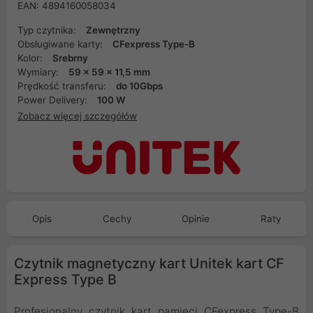
EAN: 4894160058034
Typ czytnika:
Zewnętrzny
Obsługiwane karty:
CFexpress Type-B
Kolor:
Srebrny
Wymiary:
59 x 59 x 11,5 mm
Prędkość transferu:
do 10Gbps
Power Delivery:
100 W
Zobacz więcej szczegółów
Opis
Cechy
Opinie
Raty
Czytnik magnetyczny kart Unitek kart CF
Express Type B
Profesjonalny czytnik kart pamięci CFexpress Type-B