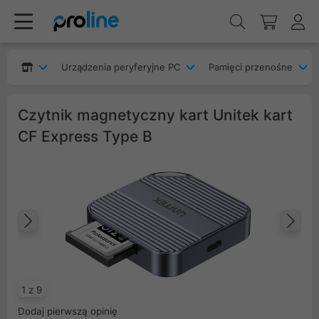
Urządzenia peryferyjne PC
Pamięci przenośne
Czytnik magnetyczny kart Unitek kart
CF Express Type B
Poprzedni
Na
1 z 9
Dodaj pierwszą opinię