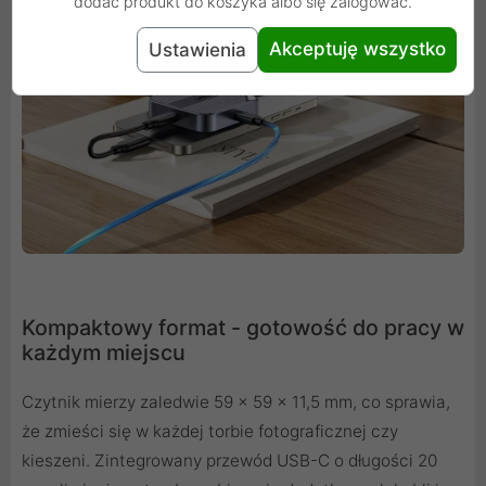
dodać produkt do koszyka albo się zalogować.
Akceptuję wszystko
Ustawienia
Kompaktowy format - gotowość do pracy w
każdym miejscu
Czytnik mierzy zaledwie 59 × 59 × 11,5 mm, co sprawia,
że zmieści się w każdej torbie fotograficznej czy
kieszeni. Zintegrowany przewód USB-C o długości 20