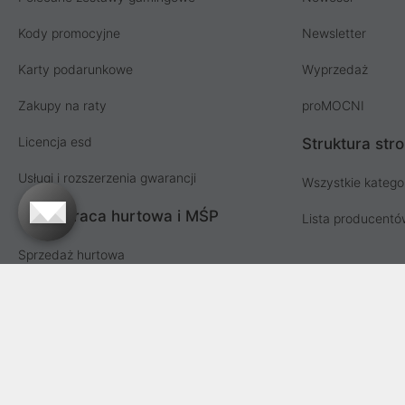
Kody promocyjne
Newsletter
Karty podarunkowe
Wyprzedaż
Zakupy na raty
proMOCNI
Licencja esd
Struktura str
Usługi i rozszerzenia gwarancji
Wszystkie katego
Współpraca hurtowa i MŚP
Lista producent
Sprzedaż hurtowa
Oferta dla firm i instytucji
Przetargi i zamówienia publiczne