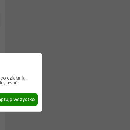
go działania.
alogować.
ptuję wszystko