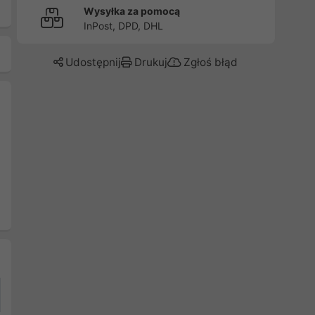
Wysyłka za pomocą
InPost, DPD, DHL
Udostępnij
Drukuj
Zgłoś błąd