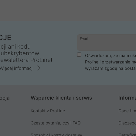
CJE
Email
cji ani kodu
subskrybentów.
Oświadczam, że mam ukoń
ewslettera ProLine!
Proline i przetwarzanie m
Więcej informacji
wyrażam zgodę na posta
ocja
Wsparcie klienta i serwis
Informa
Kontakt z ProLine
Dane fir
Częste pytania, czyli FAQ
Dlaczego
Sposoby i koszty dostawy
Certyfika