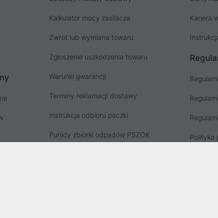
Kalkulator mocy zasilacza
Kariera w
Zwrot lub wymiana towaru
Instrukcj
Zgłoszenie uszkodzenia towaru
Regula
Warunki gwarancji
ony
Regulami
Terminy reklamacji dostawy
rie
Regulami
Instrukcja odbioru paczki
ów
Regulami
Punkty zbiorki odpadów PSZOK
Polityka 
Zgłoś niebezpieczny produkt, GPSR
Koszty g
Zużyty sprzęt elektryczny
Deklaracja dostępności