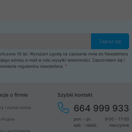
Zapisz się
czone 16 lat. Wyrażam zgodę na zapisanie mnie do Newslettera
ojego adresu e-mail w celu wysyłki wiadomości. Zapoznałem się i
nowienia
regulaminu newslettera
.
cje o firmie
Szybki kontakt
664 999 933
my i numer konta
pon. - pt.
9:00 - 17:00
 Proline
sob. - niedz.
nieczynne
ty i wyróżnienia