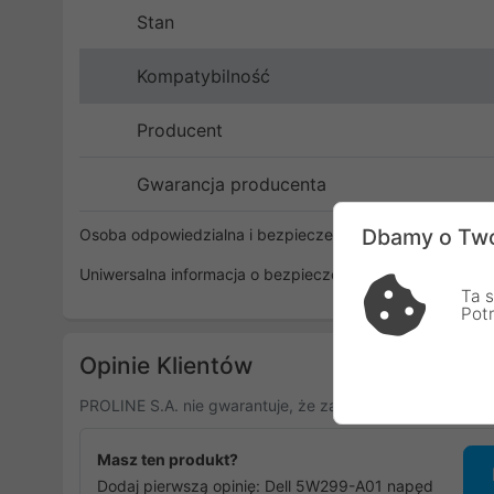
Stan
Kompatybilność
Producent
Gwarancja producenta
Dbamy o Two
Osoba odpowiedzialna i bezpieczeństwo
Uniwersalna informacja o bezpieczeństwie
Ta s
Pot
Opinie Klientów
PROLINE S.A. nie gwarantuje, że zamieszczone opinie po
Masz ten produkt?
Dodaj pierwszą opinię: Dell 5W299-A01 napęd