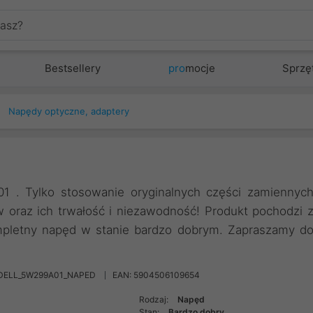
Bestsellery
pro
mocje
Sprzę
Napędy optyczne, adaptery
. Tylko stosowanie oryginalnych części zamiennyc
oraz ich trwałość i niezawodność! Produkt pochodzi 
kompletny napęd w stanie bardzo dobrym. Zapraszamy d
 DELL_5W299A01_NAPED
EAN: 5904506109654
Rodzaj:
Napęd
Stan:
Bardzo dobry