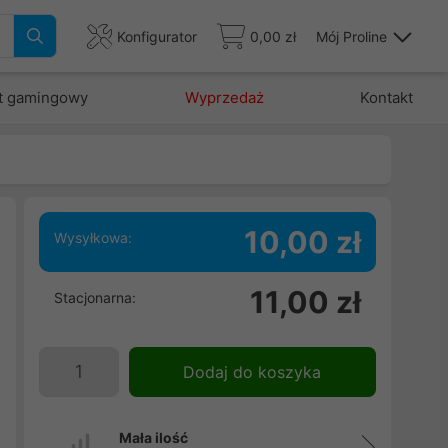
Konfigurator
0,00 zł
Mój Proline
t gamingowy
Wyprzedaż
Kontakt
10,00 zł
Wysyłkowa:
h
11,00 zł
Stacjonarna:
z
o
Dodaj do koszyka
Mała ilość