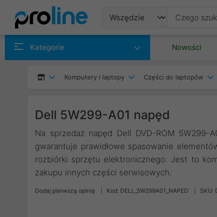
Produkty
Kategorie
Nowości
Producenci
Komputery i laptopy
Części do laptopów
Kategorie
Dell 5W299-A01 napęd
Na sprzedaż napęd Dell DVD-ROM 5W299-A01 
gwarantuje prawidłowe spasowanie elementów 
rozbiórki sprzętu elektronicznego. Jest to 
zakupu innych części serwisowych.
Dodaj pierwszą opinię
Kod: DELL_5W299A01_NAPED
SKU: