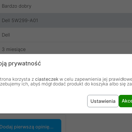
Bardzo dobry
Dell 5W299-A01
Dell
3 miesiące
ją prywatność
trona korzysta z
ciasteczek
w celu zapewnienia jej prawidłowe
rzebujemy ich, abyś mógł dodać produkt do koszyka albo się z
Akce
Ustawienia
chodzą od osób, które zakupiły lub używały dany produkt.
Dodaj pierwszą opinię...