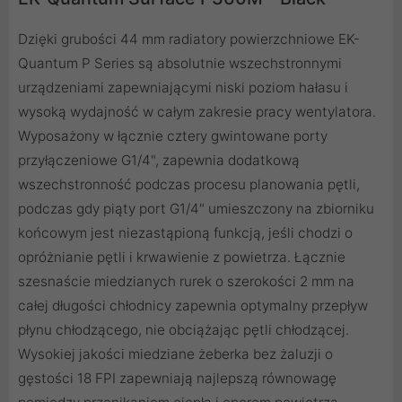
Dzięki grubości 44 mm radiatory powierzchniowe EK-
Quantum P Series są absolutnie wszechstronnymi
urządzeniami zapewniającymi niski poziom hałasu i
wysoką wydajność w całym zakresie pracy wentylatora.
Wyposażony w łącznie cztery gwintowane porty
przyłączeniowe G1/4", zapewnia dodatkową
wszechstronność podczas procesu planowania pętli,
podczas gdy piąty port G1/4" umieszczony na zbiorniku
końcowym jest niezastąpioną funkcją, jeśli chodzi o
opróżnianie pętli i krwawienie z powietrza. Łącznie
szesnaście miedzianych rurek o szerokości 2 mm na
całej długości chłodnicy zapewnia optymalny przepływ
płynu chłodzącego, nie obciążając pętli chłodzącej.
Wysokiej jakości miedziane żeberka bez żaluzji o
gęstości 18 FPI zapewniają najlepszą równowagę