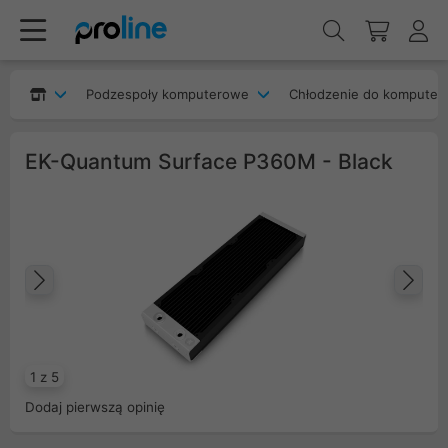
Podzespoły komputerowe
Chłodzenie do komputer
EK-Quantum Surface P360M - Black
Poprzedni
Na
1 z 5
Dodaj pierwszą opinię