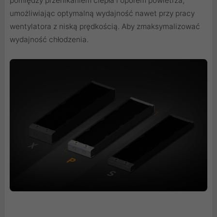
pomiędzy przenikaniem ciepła i oporem powietrza,
umożliwiając optymalną wydajność nawet przy pracy
wentylatora z niską prędkością. Aby zmaksymalizować
wydajność chłodzenia.