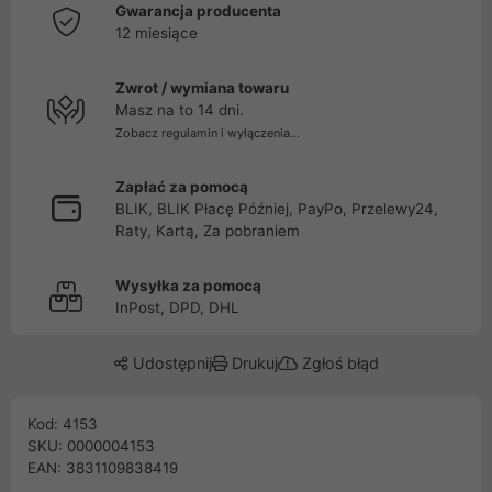
Gwarancja producenta
12 miesiące
Zwrot / wymiana towaru
Masz na to 14 dni.
Zobacz regulamin i wyłączenia...
Zapłać za pomocą
BLIK, BLIK Płacę Później, PayPo, Przelewy24,
Raty, Kartą, Za pobraniem
Wysyłka za pomocą
InPost, DPD, DHL
Udostępnij
Drukuj
Zgłoś błąd
Kod: 4153
SKU: 0000004153
EAN: 3831109838419