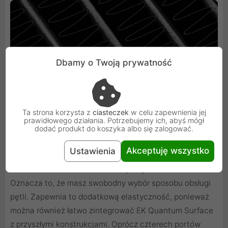
Dbamy o Twoją prywatność
Ta strona korzysta z
ciasteczek
w celu zapewnienia jej
prawidłowego działania. Potrzebujemy ich, abyś mógł
dodać produkt do koszyka albo się zalogować.
Swobodny wybór dzięki wieloportowemu
układowi
Akceptuję wszystko
Ustawienia
Każda strona radiatora ma dwa porty G1/4 cala.
Oznacza to, że masz swobodny wybór sposobu obsługi
pętli. Zapewnia to dodatkową elastyczność, ponieważ
można również łatwo zintegrować EK Quantum Surface
z przyszłymi konstrukcjami. Oprócz czterech portów