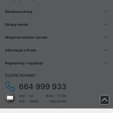
Struktura strony
Sklepy marek
Wsparcie klienta i serwis
Informacje o firmie
Regulaminy i regulacje
Szybki kontakt
664 999 933
pon. - pt.
9:00 - 17:00
sob. - niedz.
nieczynne
pomoc@proline.pl