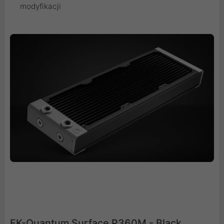
modyfikacji
EK-Quantum Surface P360M - Black