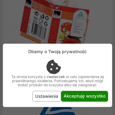
Dbamy o Twoją prywatność
Ta strona korzysta z
ciasteczek
w celu zapewnienia jej
prawidłowego działania. Potrzebujemy ich, abyś mógł
dodać produkt do koszyka albo się zalogować.
Akceptuję wszystko
Ustawienia