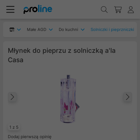
Małe AGD
Do kuchni
Solniczki i pieprzniczki
Młynek do pieprzu z solniczką a'la
Casa
Poprzedni
Na
1 z 5
Dodaj pierwszą opinię