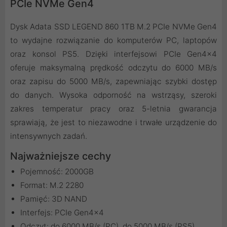
PCIe NVMe Gen4
Dysk Adata SSD LEGEND 860 1TB M.2 PCIe NVMe Gen4
to wydajne rozwiązanie do komputerów PC, laptopów
oraz konsol PS5. Dzięki interfejsowi PCIe Gen4x4
oferuje maksymalną prędkość odczytu do 6000 MB/s
oraz zapisu do 5000 MB/s, zapewniając szybki dostęp
do danych. Wysoka odporność na wstrząsy, szeroki
zakres temperatur pracy oraz 5-letnia gwarancja
sprawiają, że jest to niezawodne i trwałe urządzenie do
intensywnych zadań.
Najważniejsze cechy
Pojemność: 2000GB
Format: M.2 2280
Pamięć: 3D NAND
Interfejs: PCIe Gen4x4
Odczyt: do 6000 MB/s (PC), do 5000 MB/s (PS5)