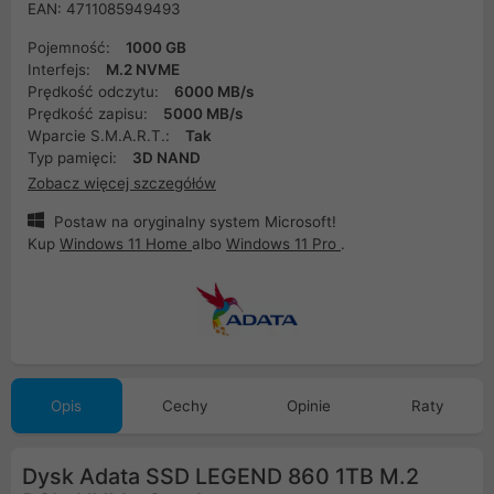
EAN: 4711085949493
Pojemność:
1000 GB
Interfejs:
M.2 NVME
Prędkość odczytu:
6000 MB/s
Prędkość zapisu:
5000 MB/s
Wparcie S.M.A.R.T.:
Tak
Typ pamięci:
3D NAND
Zobacz więcej szczegółów
Postaw na oryginalny system Microsoft!
Kup
Windows 11 Home
albo
Windows 11 Pro
.
Opis
Cechy
Opinie
Raty
Dysk Adata SSD LEGEND 860 1TB M.2