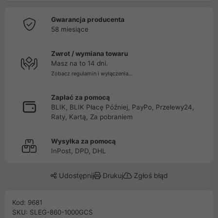
Gwarancja producenta
58 miesiące
Zwrot / wymiana towaru
Masz na to 14 dni.
Zobacz regulamin i wyłączenia...
Zapłać za pomocą
BLIK, BLIK Płacę Później, PayPo, Przelewy24,
Raty, Kartą, Za pobraniem
Wysyłka za pomocą
InPost, DPD, DHL
Udostępnij
Drukuj
Zgłoś błąd
Kod: 9681
SKU: SLEG-860-1000GCS