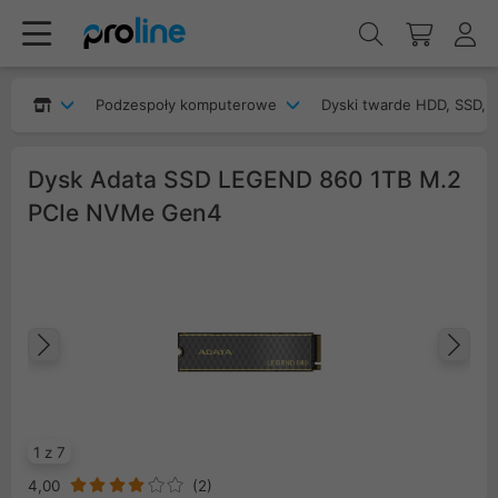
Podzespoły komputerowe
Dyski twarde HDD, SSD, 
Dysk Adata SSD LEGEND 860 1TB M.2
PCIe NVMe Gen4
Poprzedni
Na
1 z 7
4,00
(
2
)