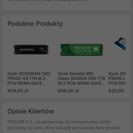
Podobne Produkty
Dysk GOODRAM SSD
Dysk Sandisk WD
Dysk GOOD
PX500-G3 1TB M.2
Green SN3000 SSD 1TB
PX600 Lite 
PCIe NVMe Gen3
M.2 PCIe NVMe Gen4
PCIe NVMe 
SSDPR-PX500-01T-80-
WDS100T4G0E
SSDPR-PX6
605,00 zł
699,00 zł
625,00 zł
G3
Opinie Klientów
PROLINE S.A. nie gwarantuje, że zamieszczone opinie
pochodzą od osób, które zakupiły lub używały dany produkt.