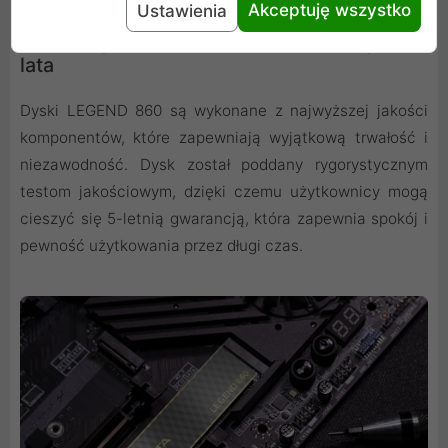
Akceptuję wszystko
Ustawienia
5-letnia gwarancja - Pewność na długie
lata
Dyski LEGEND 860 są wykonane z najwyższej jakości
komponentów, które zapewniają wyjątkową trwałość i
niezawodność. Dysk został poddany rygorystycznym
testom jakościowym, dzięki czemu użytkownicy mogą
cieszyć się 5-letnią gwarancją, która zapewnia spokój i
pewność użytkowania przez długi czas.