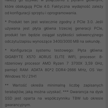
które obsługują PCIe 4.0. Faktyczna wydajność zależy
od konfiguracji sprzętu i oprogramowania.
* Produkt ten jest wstecznie zgodny z PCIe 3.0. Jeśli
używana jest płyta główna trzeciej generacji PCIe,
produkt ten będzie osiągał szybkości sekwencyjnego
odczytu/zapisu wynoszące 3400/3000 MB na sekundę.
* Konfiguracja systemu testowego: Płyta główna:
GIGABYTE X570 AORUS ELITE WIFI, procesor: 8-
rdzeniowy procesor AMD Ryzen 7 3700X 3,59 GHz,
pamięć RAM: ADATA 8G*2 DDR4-2666 MHz, OS Ver:
Windows 10 / 21H1
** Wartość określa minimalną liczbę zapisanych
terabajtów, jaką można uzyskać. *** Gwarancja na dysk
SSD jest oparta na współczynniku TBW lub okresie
gwarancyjnym.