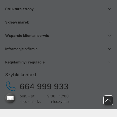
Struktura strony
Sklepy marek
Wsparcie klienta i serwis
Informacje o firmie
Regulaminy i regulacje
Szybki kontakt
664 999 933
pon. - pt.
9:00 - 17:00
sob. - niedz.
nieczynne
pomoc@proline.pl