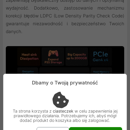
zapewniają błyskawiczny dostęp do danych i optymalną
wydajność. Dodatkowo, zastosowanie mechanizmu
korekcji błędów LDPC (Low Density Parity Check Code)
gwarantuje niezawodność i bezpieczeństwo Twoich
danych.
Dbamy o Twoją prywatność
Ta strona korzysta z
ciasteczek
w celu zapewnienia jej
prawidłowego działania. Potrzebujemy ich, abyś mógł
dodać produkt do koszyka albo się zalogować.