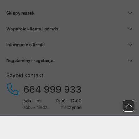
Sklepy marek
Wsparcie klienta i serwis
Informacje o firmie
Regulaminy i regulacje
Szybki kontakt
664 999 933
pon. - pt.
9:00 - 17:00
sob. - niedz.
nieczynne
pomoc@proline.pl
Dołącz do nas