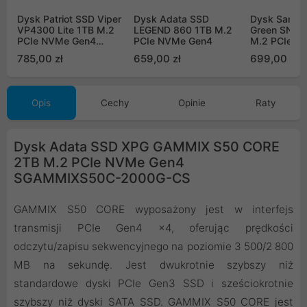
Dysk Patriot SSD Viper
Dysk Adata SSD
Dysk Sandi
VP4300 Lite 1TB M.2
LEGEND 860 1TB M.2
Green SN30
PCIe NVMe Gen4
PCIe NVMe Gen4
M.2 PCIe N
VP4300L1TBM28H
WDS100T4
785,00 zł
659,00 zł
699,00 zł
Opis
Cechy
Opinie
Raty
Dysk Adata SSD XPG GAMMIX S50 CORE
2TB M.2 PCIe NVMe Gen4
SGAMMIXS50C-2000G-CS
GAMMIX S50 CORE wyposażony jest w interfejs
transmisji PCIe Gen4 x4, oferując prędkości
odczytu/zapisu sekwencyjnego na poziomie 3 500/2 800
MB na sekundę. Jest dwukrotnie szybszy niż
standardowe dyski PCIe Gen3 SSD i sześciokrotnie
szybszy niż dyski SATA SSD. GAMMIX S50 CORE jest