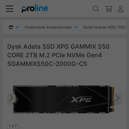
Podzespoły komputerowe
Dyski twarde HDD, SSD, 
Dysk Adata SSD XPG GAMMIX S50
CORE 2TB M.2 PCIe NVMe Gen4
SGAMMIXS50C-2000G-CS
Poprzedni
Na
1 z 7