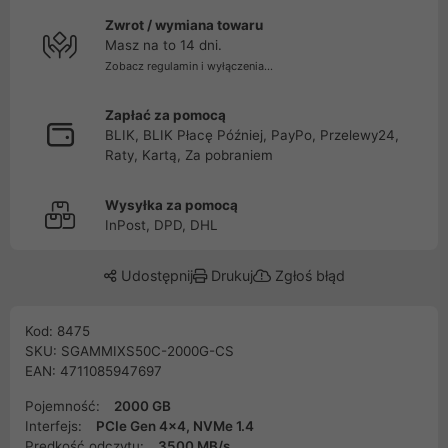
Zwrot / wymiana towaru
Masz na to 14 dni.
Zobacz regulamin i wyłączenia...
Zapłać za pomocą
BLIK, BLIK Płacę Później, PayPo, Przelewy24,
Raty, Kartą, Za pobraniem
Wysyłka za pomocą
InPost, DPD, DHL
Udostępnij
Drukuj
Zgłoś błąd
Kod: 8475
SKU: SGAMMIXS50C-2000G-CS
EAN: 4711085947697
Pojemność:
2000 GB
Interfejs:
PCIe Gen 4x4, NVMe 1.4
Prędkość odczytu:
3500 MB/s