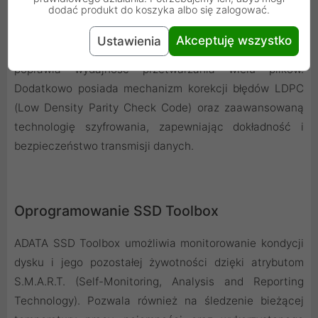
dodać produkt do koszyka albo się zalogować.
GAMMIX S50 CORE został wyposażony w algorytm
buforowania SLC oraz HMB (Host Memory Buffer), co
Akceptuję wszystko
Ustawienia
pozwala na efektywne wykorzystanie buforowania i
poprawia wydajność przetwarzania wielu plików.
Dodatkowo posiada mechanizm korekcji błędów LDPC
(Low Density Parity Check Code) oraz zaawansowaną
technologię szyfrowania, zapewniając dokładność i
bezpieczeństwo transmisji danych.
Oprogramowanie SSD Toolbox
ADATA SSD Toolbox umożliwia monitorowanie kondycji
dysku i jego pozostałej żywotności dzięki atrybutom
S.M.A.R.T. (Self-Monitoring, Analysis and Reporting
Technology). Pozwala również na śledzenie bieżącej